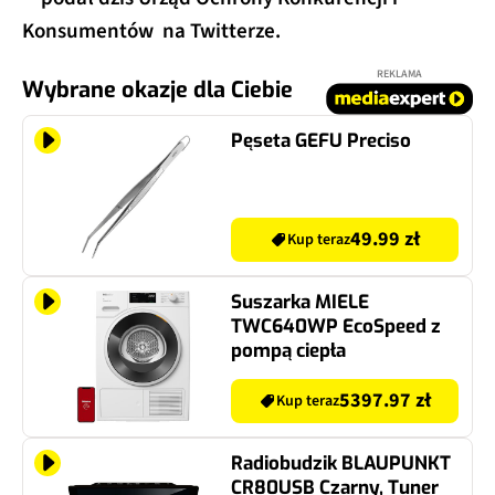
Konsumentów na Twitterze.
REKLAMA
Wybrane okazje dla Ciebie
Pęseta GEFU Preciso
49.99 zł
Kup teraz
Suszarka MIELE
TWC640WP EcoSpeed z
pompą ciepła
5397.97 zł
Kup teraz
Radiobudzik BLAUPUNKT
CR80USB Czarny, Tuner