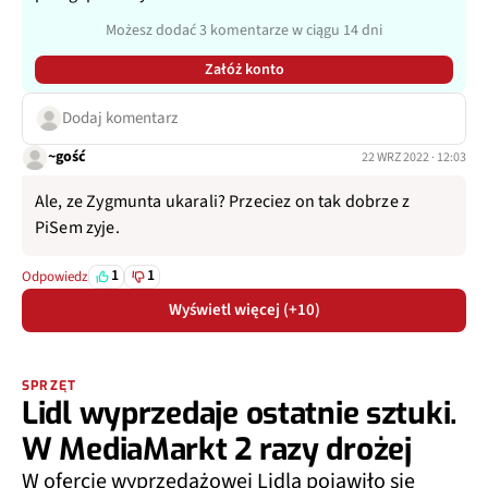
Możesz dodać 3 komentarze w ciągu 14 dni
Załóż konto
Dodaj komentarz
~gość
22 WRZ 2022 · 12:03
Ale, ze Zygmunta ukarali? Przeciez on tak dobrze z
PiSem zyje.
1
1
Odpowiedz
Wyświetl więcej (+10)
SPRZĘT
Lidl wyprzedaje ostatnie sztuki.
W MediaMarkt 2 razy drożej
W ofercie wyprzedażowej Lidla pojawiło się