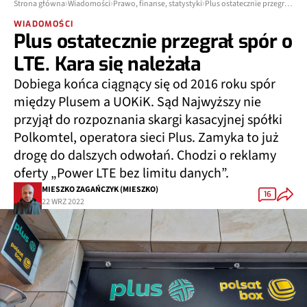
Strona główna
Wiadomości
Prawo, finanse, statystyki
Plus ostatecznie przegrał spór o LTE. Kara się należała
WIADOMOŚCI
Plus ostatecznie przegrał spór o
LTE. Kara się należała
Dobiega końca ciągnący się od 2016 roku spór
między Plusem a UOKiK. Sąd Najwyższy nie
przyjął do rozpoznania skargi kasacyjnej spółki
Polkomtel, operatora sieci Plus. Zamyka to już
drogę do dalszych odwołań. Chodzi o reklamy
oferty „Power LTE bez limitu danych”.
MIESZKO ZAGAŃCZYK (MIESZKO)
16
22 WRZ 2022