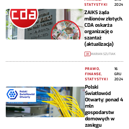
STATYSTYKI
2024
ZAIKS żąda
milionów złotych.
CDA oskarża
organizację o
szantaż
(aktualizacja)
MARIAN SZUTIAK
31
PRAWO,
16
FINANSE,
GRU
STATYSTYKI
2024
Polski
Światłowód
Otwarty: ponad 4
mln
gospodarstw
domowych w
zasięgu