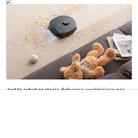
Jest to robot ze stacją dokującą uwalniającą nas
od trosk wyrzucania kurzu na aż 60 dni, a także
automatycznie dozującą wodę na mopy. Producent
do mopowania poszedł bardzo poważnie, stosując
obrotowe pady w kształcie 5-boków. Taka
konstrukcja zmniejsza ryzyko pojawiania się