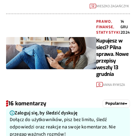
MIESZKO ZAGAŃCZYK
12
PRAWO,
14
FINANSE,
GRU
STATYSTYKI
2024
Kupujesz w
sieci? Pilna
sprawa. Nowe
przepisy
weszły 13
grudnia
ANNA RYMSZA
0
16 komentarzy
Popularne
Zaloguj się, by śledzić dyskuję
Dołącz do użytkowników, pisz bez limitu, śledź
odpowiedzi oraz reakcje na swoje komentarze. Nie
przegap ważnych rozmów!