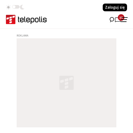
Zaloguj się
19