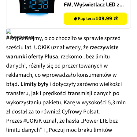
FM, Wyświetlacz LED z
podświetleniem, Czujnik
temperatury, Zasilanie
109.99 zł
Kup teraz
Bateryjno-sieciowe
Przypomnijmy, o co chodziło w sprawie sprzed
sześciu lat. UOKiK uznał wtedy, że
rzeczywiste
warunki oferty Plusa
, rzekomo „bez limitu
danych”, różniły się od prezentowanych w
reklamach, co wprowadzało konsumentów w
błąd.
Limity były
i dotyczyły zarówno wielkości
transferu, jak i prędkości transmisji danych po
wykorzystaniu pakietu. Karę w wysokości 5,3 mln
zł dostał za to również Cyfrowy Polsat.
Prezes #UOKiK uznał, że hasła „Power LTE bez
limitu danych” i „Poczuj moc braku limitów