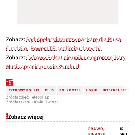
Zobacz:
Sąd Apelacyjny utrzymał karę dla Plusa.
Chodzi o „Power LTE bez limitu danych”
Zobacz:
Cyfrowy Polsat nie uniknie ogromnej kary.
Musi zapłacić prawie 35 mln zł
CYFROWY POLSAT
PLUS
POLKOMTEL
UOKIK
INTERNET BEZ LIM
Źródła zdjęć: Telepolis.pl
Źródła tekstu: UOKiK, Twitter
Zobacz więcej
PRAWO,
16
FINANSE,
GRU