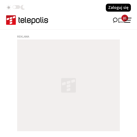
Zaloguj się
28