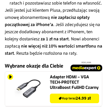
ratach i pozostawiasz sobie telefon na własność.
Jeśli jesteś już klientem Plusa, przedłużając swoją
umowę abonamentową
nie zapłacisz opłaty
początkowej za iPhone'a
. Jeśli zdecydujesz się na
jeszcze dodatkowy abonament z iPhonem, ten
kolejny dostaniesz
za 1 zł na start
. Nowi abonenci
zapłacą
nie więcej niż 10% wartości smartfonu na
start
. Reszta będzie rozłożona na raty.
REKLAMA
Wybrane okazje dla Ciebie
Adapter HDMI – VGA
TECH-PROTECT
UltraBoost FullHD Czarny
24.99 zł
Kup teraz