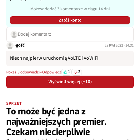
Możesz dodać 3 komentarze w ciągu 14 dni
Załóż konto
Dodaj komentarz
~gość
28 KWI 2022 · 14:31
Niech najpierw uruchomią VoLTE i VoWiFi
1
2
Pokaż 3 odpowiedzi
Odpowiedz
Wyświetl więcej (+10)
SPRZĘT
To może być jedna z
najważniejszych premier.
Czekam niecierpliwie