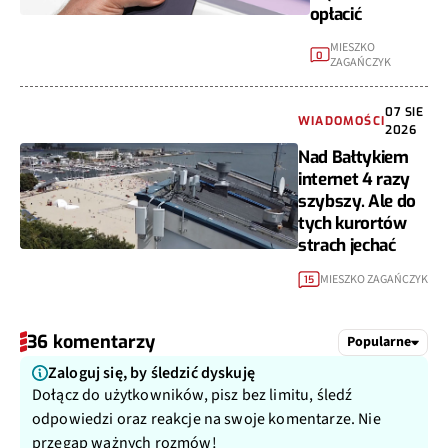
opłacić
MIESZKO
0
ZAGAŃCZYK
07 SIE
WIADOMOŚCI
2026
Nad Bałtykiem
internet 4 razy
szybszy. Ale do
tych kurortów
strach jechać
MIESZKO ZAGAŃCZYK
15
36 komentarzy
Popularne
Zaloguj się, by śledzić dyskuję
Dołącz do użytkowników, pisz bez limitu, śledź
odpowiedzi oraz reakcje na swoje komentarze. Nie
przegap ważnych rozmów!