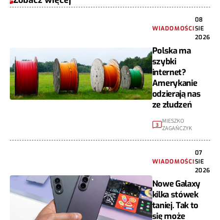
Zobacz więcej
08
WIADOMOŚCI
SIE
2026
Polska ma
szybki
internet?
Amerykanie
odzierają nas
ze złudzeń
MIESZKO
3
ZAGAŃCZYK
07
WIADOMOŚCI
SIE
2026
Nowe Galaxy
kilka stówek
taniej. Tak to
się może