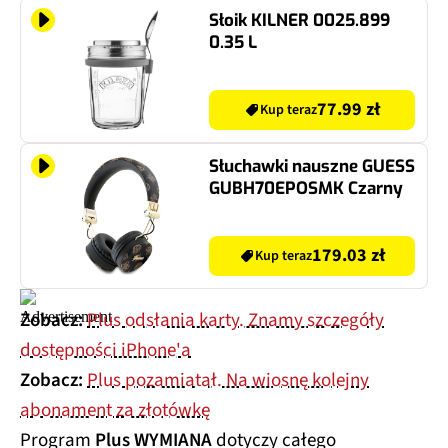
Słoik KILNER 0025.899
0.35 L
77.99 zł
Kup teraz
Słuchawki nauszne GUESS
GUBH70EPOSMK Czarny
179.03 zł
Kup teraz
Zobacz:
Plus odsłania karty. Znamy szczegóły
dostępności iPhone'a
Zobacz:
Plus pozamiatał. Na wiosnę kolejny
abonament za złotówkę
Program
Plus WYMIANA
dotyczy całego