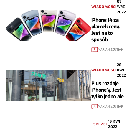
09
WIADOMOŚCI
WRZ
2022
iPhone 14 za
ułamek ceny.
Jest na to
sposób
MARIAN SZUTIAK
7
28
WIADOMOŚCI
KWI
2022
Plus rozdaje
iPhone'y. Jest
tylko jedno ale
MARIAN SZUTIAK
36
19 KWI
SPRZĘT
2022