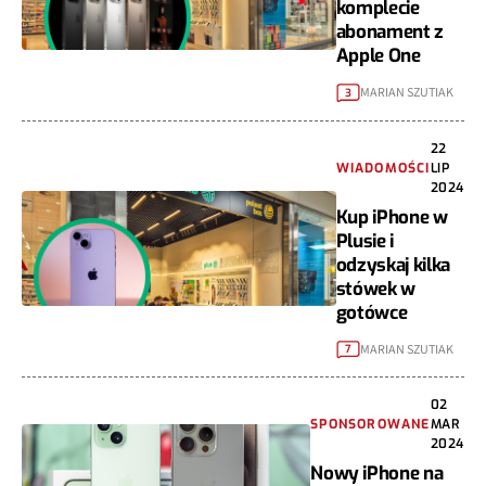
komplecie
abonament z
Apple One
MARIAN SZUTIAK
3
22
WIADOMOŚCI
LIP
2024
Kup iPhone w
Plusie i
odzyskaj kilka
stówek w
gotówce
MARIAN SZUTIAK
7
02
SPONSOROWANE
MAR
2024
Nowy iPhone na