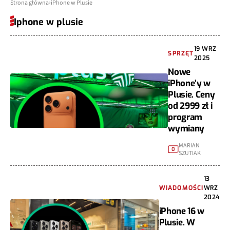
Strona główna
iPhone w Plusie
Iphone w plusie
19 WRZ
SPRZĘT
2025
Nowe
iPhone’y w
Plusie. Ceny
od 2999 zł i
program
wymiany
MARIAN
0
SZUTIAK
13
WIADOMOŚCI
WRZ
2024
iPhone 16 w
Plusie. W