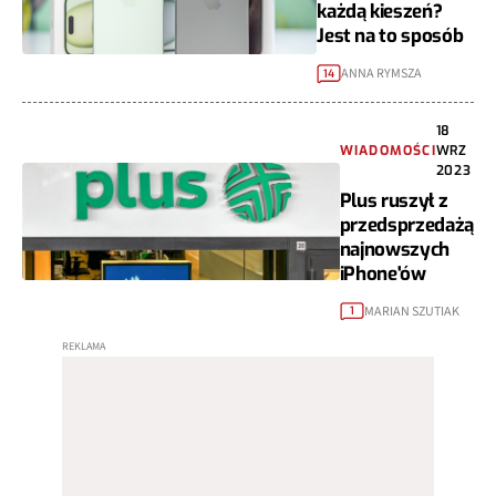
każdą kieszeń?
Jest na to sposób
ANNA RYMSZA
14
18
WIADOMOŚCI
WRZ
2023
Plus ruszył z
przedsprzedażą
najnowszych
iPhone'ów
MARIAN SZUTIAK
1