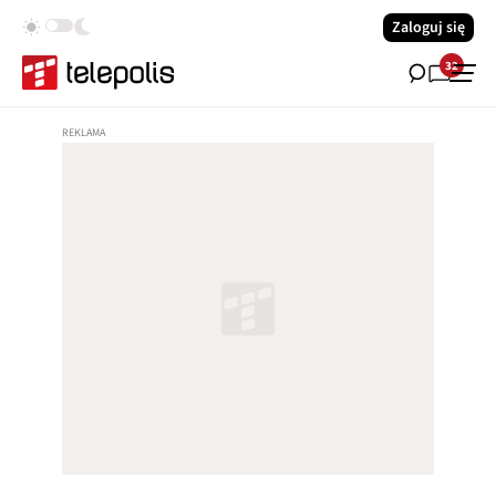
Zaloguj się
32