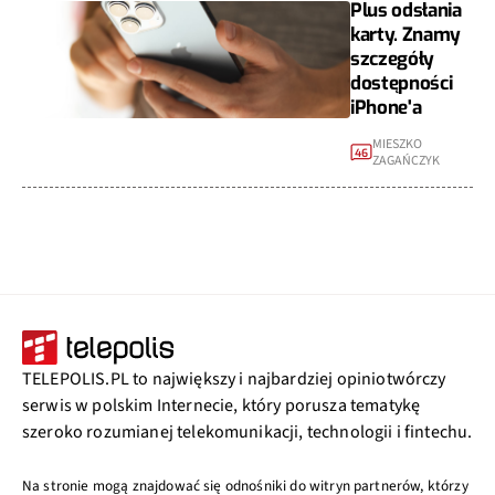
Plus odsłania
karty. Znamy
szczegóły
dostępności
iPhone'a
MIESZKO
46
ZAGAŃCZYK
TELEPOLIS.PL to największy i najbardziej opiniotwórczy
serwis w polskim Internecie, który porusza tematykę
szeroko rozumianej telekomunikacji, technologii i fintechu.
Na stronie mogą znajdować się odnośniki do witryn partnerów, którzy