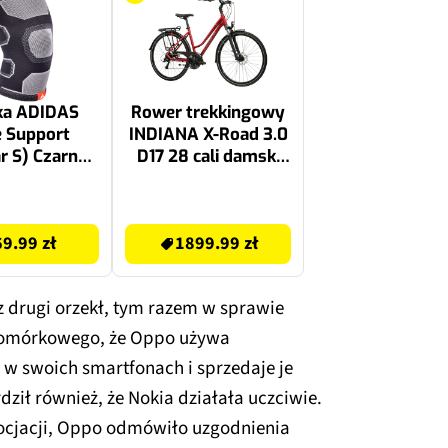
ka ADIDAS
Rower trekkingowy
 Support
INDIANA X-Road 3.0
r S) Czarno-
D17 28 cali damski
szary
Rubinowo-grafitowy
2499.99 zł
69.99 zł
1899.99 zł
drugi orzekł, tym razem w sprawie
komórkowego, że Oppo używa
 w swoich smartfonach i sprzedaje je
rdził również, że Nokia działała uczciwie.
ocjacji, Oppo odmówiło uzgodnienia