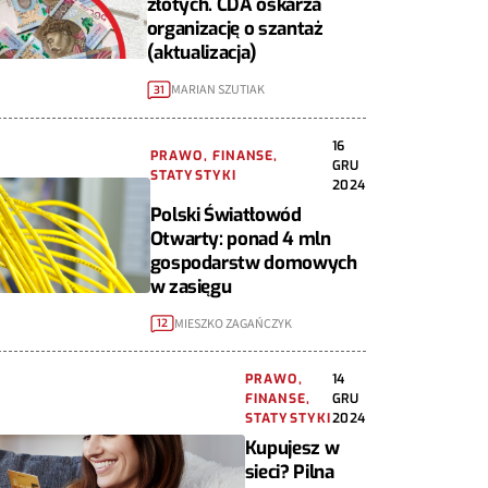
złotych. CDA oskarża
organizację o szantaż
(aktualizacja)
MARIAN SZUTIAK
31
16
PRAWO, FINANSE,
GRU
STATYSTYKI
2024
Polski Światłowód
Otwarty: ponad 4 mln
gospodarstw domowych
w zasięgu
MIESZKO ZAGAŃCZYK
12
PRAWO,
14
FINANSE,
GRU
STATYSTYKI
2024
Kupujesz w
sieci? Pilna