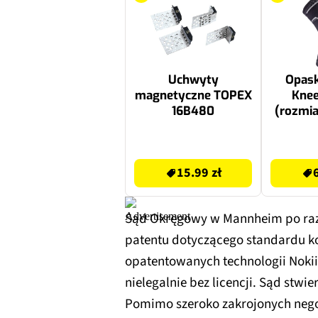
Uchwyty
Opas
magnetyczne TOPEX
Knee
16B480
(rozmia
15.99 zł
69.99 zł
15.99 zł
Sąd Okręgowy w Mannheim po raz 
patentu dotyczącego standardu 
opatentowanych technologii Nokii
nielegalnie bez licencji. Sąd stwie
Pomimo szeroko zakrojonych neg