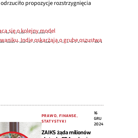
 odrzuciło propozycje rozstrzygnięcia
ca się o kolejny model
ywaniku. Indie oskarżają o grube oszustwa
16
PRAWO, FINANSE,
GRU
STATYSTYKI
2024
ZAIKS żąda milionów