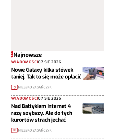
Najnowsze
WIADOMOŚCI
07 SIE 2026
Nowe Galaxy kilka stówek
taniej. Tak to się może opłacić
MIESZKO ZAGAŃCZYK
0
WIADOMOŚCI
07 SIE 2026
Nad Bałtykiem internet 4
razy szybszy. Ale do tych
kurortów strach jechać
MIESZKO ZAGAŃCZYK
10