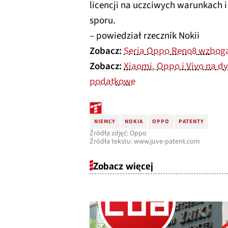
licencji na uczciwych warunkach i
sporu.
– powiedział rzecznik Nokii
Zobacz:
Seria Oppo Reno8 wzboga
Zobacz:
Xiaomi, Oppo i Vivo na d
podatkowe
NIEMCY
NOKIA
OPPO
PATENTY
Źródła zdjęć: Oppo
Źródła tekstu: www.juve-patent.com
Zobacz więcej