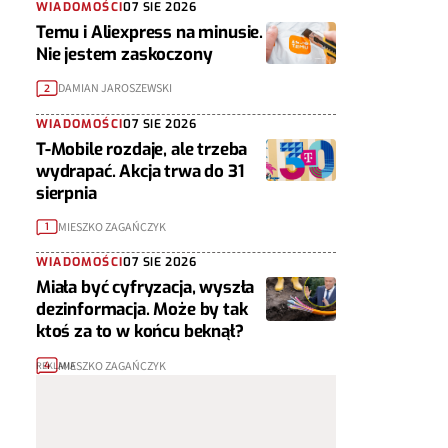
WIADOMOŚCI
07 SIE 2026
Temu i Aliexpress na minusie.
Nie jestem zaskoczony
DAMIAN JAROSZEWSKI
2
WIADOMOŚCI
07 SIE 2026
T-Mobile rozdaje, ale trzeba
wydrapać. Akcja trwa do 31
sierpnia
MIESZKO ZAGAŃCZYK
1
WIADOMOŚCI
07 SIE 2026
Miała być cyfryzacja, wyszła
dezinformacja. Może by tak
ktoś za to w końcu beknął?
MIESZKO ZAGAŃCZYK
4