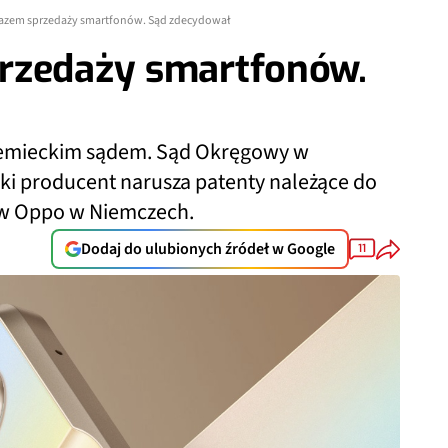
azem sprzedaży smartfonów. Sąd zdecydował
rzedaży smartfonów.
iemieckim sądem. Sąd Okręgowy w
ki producent narusza patenty należące do
ów Oppo w Niemczech.
Dodaj do ulubionych źródeł w Google
11