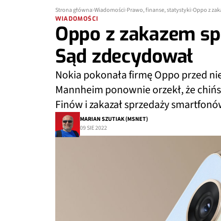
Strona główna
Wiadomości
Prawo, finanse, statystyki
Oppo z zak
WIADOMOŚCI
Oppo z zakazem sp
Sąd zdecydował
Nokia pokonała firmę Oppo przed n
Mannheim ponownie orzekł, że chińs
Finów i zakazał sprzedaży smartfon
MARIAN SZUTIAK (MSNET)
09 SIE 2022