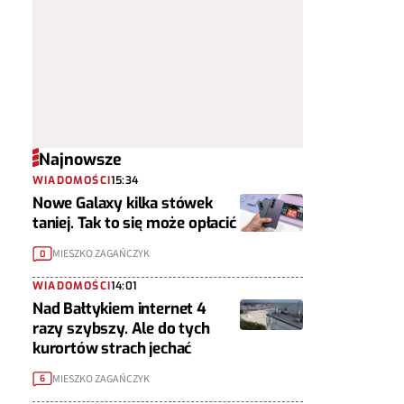
Najnowsze
WIADOMOŚCI
15:34
Nowe Galaxy kilka stówek
taniej. Tak to się może opłacić
MIESZKO ZAGAŃCZYK
0
WIADOMOŚCI
14:01
Nad Bałtykiem internet 4
razy szybszy. Ale do tych
kurortów strach jechać
MIESZKO ZAGAŃCZYK
6