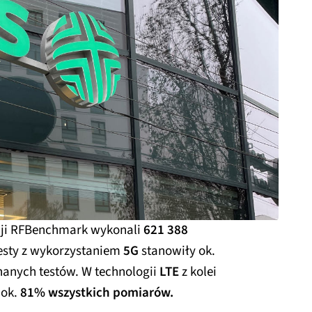
acji RFBenchmark wykonali
621 388
esty z wykorzystaniem
5G
stanowiły ok.
nanych testów. W technologii
LTE
z kolei
 ok.
81% wszystkich pomiarów.