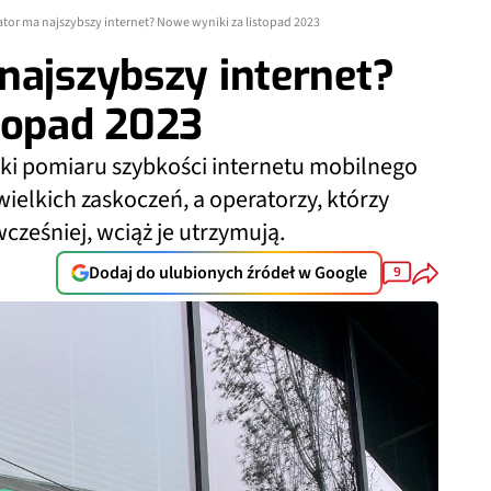
ator ma najszybszy internet? Nowe wyniki za listopad 2023
najszybszy internet?
topad 2023
i pomiaru szybkości internetu mobilnego
 wielkich zaskoczeń, a operatorzy, którzy
cześniej, wciąż je utrzymują.
Dodaj do ulubionych źródeł w Google
9