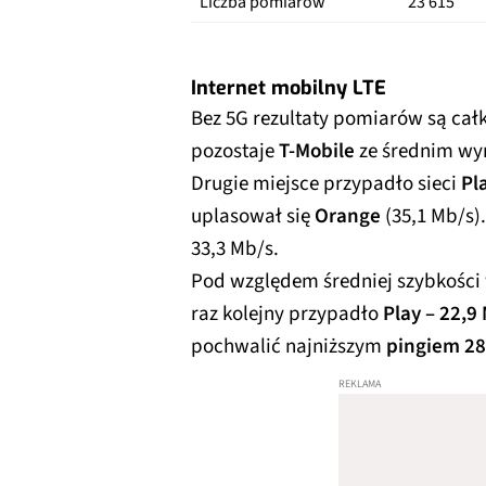
Liczba pomiarów
23 615
Internet mobilny LTE
Bez 5G rezultaty pomiarów są cał
pozostaje
T-Mobile
ze średnim wy
Drugie miejsce przypadło sieci
Pl
uplasował się
Orange
(35,1 Mb/s)
33,3 Mb/s.
Pod względem średniej szybkości
raz kolejny przypadło
Play – 22,9
pochwalić najniższym
pingiem 28