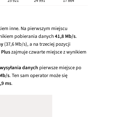
25 921
24 991
17 864
kiem inne. Na pierwszym miejscu
nikiem pobierania danych
41,8 Mb/s
.
ay
(37,6 Mb/s), a na trzeciej pozycji
.
Plus
zajmuje czwarte miejsce z wynikiem
wysyłania danych
pierwsze miejsce po
 Mb/s
. Ten sam operator może się
,9 ms
.