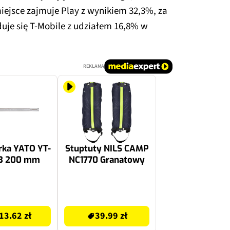
miejsce zajmuje Play z wynikiem 32,3%, za
duje się T-Mobile z udziałem 16,8% w
REKLAMA
ka YATO YT-
Stuptuty NILS CAMP
3 200 mm
NC1770 Granatowy
39.99 zł
13.62 zł
39.99 zł