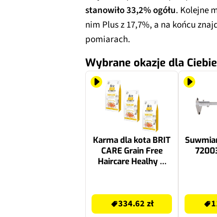
stanowiło 33,2% ogółu
. Kolejne 
nim Plus z 17,7%, a na końcu znaj
pomiarach.
Wybrane okazje dla Ciebie
Karma dla kota BRIT
Suwmiar
CARE Grain Free
7200
Haircare Healhy &
Shiny Coat Kurczak z
łososiem 3 x 7 kg
334.62 zł
113.62 zł
334.62 zł
1