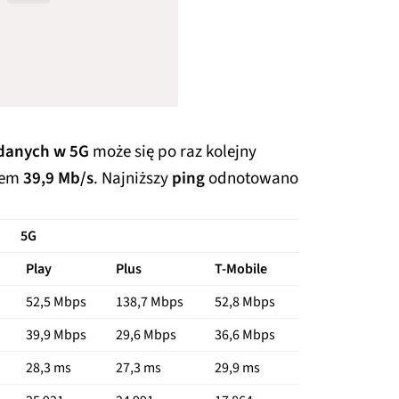
danych w 5G
może się po raz kolejny
iem
39,9 Mb/s
. Najniższy
ping
odnotowano
5G
Play
Plus
T-Mobile
52,5 Mbps
138,7 Mbps
52,8 Mbps
39,9 Mbps
29,6 Mbps
36,6 Mbps
28,3 ms
27,3 ms
29,9 ms