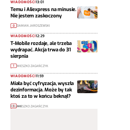
WIADOMOŚCI
13:01
Temu i Aliexpress na minusie.
Nie jestem zaskoczony
DAMIAN JAROSZEWSKI
0
WIADOMOŚCI
12:29
T-Mobile rozdaje, ale trzeba
wydrapać. Akcja trwa do 31
sierpnia
MIESZKO ZAGAŃCZYK
1
WIADOMOŚCI
11:59
Miała być cyfryzacja, wyszła
dezinformacja. Może by tak
ktoś za to w końcu beknął?
MIESZKO ZAGAŃCZYK
1