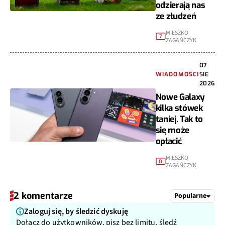
odzierają nas
ze złudzeń
MIESZKO
7
ZAGAŃCZYK
07
WIADOMOŚCI
SIE
2026
Nowe Galaxy
kilka stówek
taniej. Tak to
się może
opłacić
MIESZKO
0
ZAGAŃCZYK
2 komentarze
Popularne
Zaloguj się, by śledzić dyskuję
Dołącz do użytkowników, pisz bez limitu, śledź