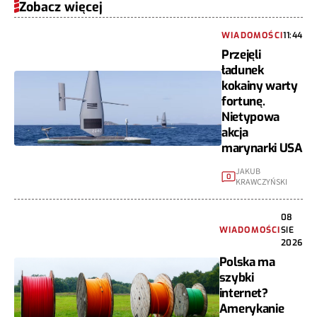
Zobacz więcej
WIADOMOŚCI
11:44
Przejęli
ładunek
kokainy warty
fortunę.
Nietypowa
akcja
marynarki USA
JAKUB
0
KRAWCZYŃSKI
08
WIADOMOŚCI
SIE
2026
Polska ma
szybki
internet?
Amerykanie