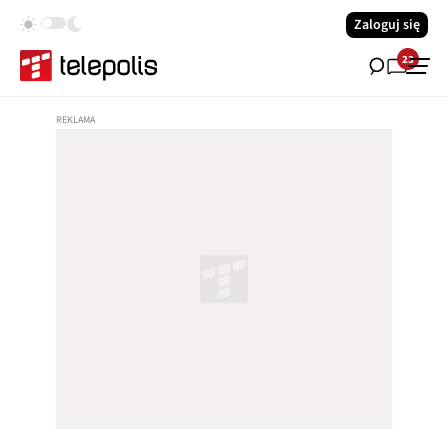
Zaloguj się
23