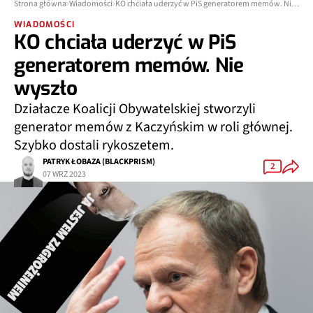
Strona główna
Wiadomości
KO chciała uderzyć w PiS generatorem memów. Nie wyszło
WIADOMOŚCI
KO chciała uderzyć w PiS
generatorem memów. Nie
wyszło
Działacze Koalicji Obywatelskiej stworzyli
generator memów z Kaczyńskim w roli głównej.
Szybko dostali rykoszetem.
PATRYK ŁOBAZA (BLACKPRISM)
2
07 WRZ 2023