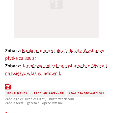
Zobacz:
Bankomat może okraść każdy. Wystarczy
płytka za 300 zł
Zobacz:
Japończycy nie chcą zostać w tyle. Wysłali
na Księżyc własny lądownik
DONALD TUSK
JAROSŁAW KACZYŃSKI
KOALICJA OBYWATELSKA
GE
Źródła zdjęć: Drop of Light / Shutterstock.com
Źródła tekstu: gazeta.pl, oprac. własne