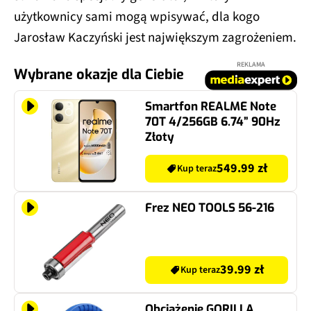
użytkownicy sami mogą wpisywać, dla kogo
Jarosław Kaczyński jest największym zagrożeniem.
REKLAMA
Wybrane okazje dla Ciebie
Smartfon REALME Note
70T 4/256GB 6.74” 90Hz
Złoty
549.99 zł
Kup teraz
Frez NEO TOOLS 56-216
39.99 zł
Kup teraz
Obciążenie GORILLA