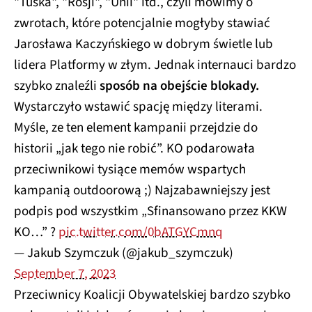
"Tuska", "Rosji", "Unii" itd., czyli mówimy o
zwrotach, które potencjalnie mogłyby stawiać
Jarosława Kaczyńskiego w dobrym świetle lub
lidera Platformy w złym. Jednak internauci bardzo
szybko znaleźli
sposób na obejście blokady.
Wystarczyło wstawić spację między literami.
Myśle, ze ten element kampanii przejdzie do
historii „jak tego nie robić”. KO podarowała
przeciwnikowi tysiące memów wspartych
kampanią outdoorową ;) Najzabawniejszy jest
podpis pod wszystkim „Sfinansowano przez KKW
KO…” ?
pic.twitter.com/0bATGYCmnq
— Jakub Szymczuk (@jakub_szymczuk)
September 7, 2023
Przeciwnicy Koalicji Obywatelskiej bardzo szybko