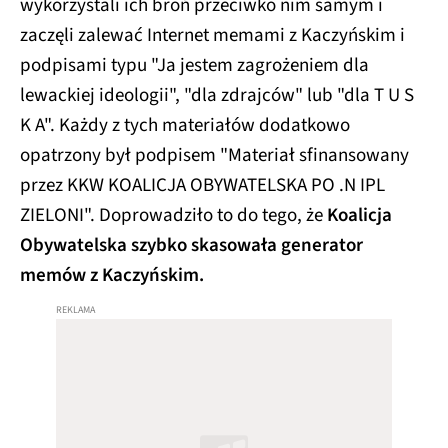
wykorzystali ich broń przeciwko nim samym i
zaczęli zalewać Internet memami z Kaczyńskim i
podpisami typu "Ja jestem zagrożeniem dla
lewackiej ideologii", "dla zdrajców" lub "dla T U S
K A". Każdy z tych materiałów dodatkowo
opatrzony był podpisem "Materiał sfinansowany
przez KKW KOALICJA OBYWATELSKA PO .N IPL
ZIELONI". Doprowadziło to do tego, że
Koalicja
Obywatelska szybko skasowała generator
memów z Kaczyńskim.