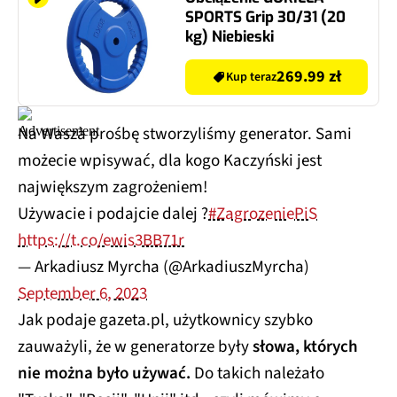
SPORTS Grip 30/31 (20
kg) Niebieski
269.99 zł
Kup teraz
Na Waszà prośbę stworzyliśmy generator. Sami
możecie wpisywać, dla kogo Kaczyński jest
największym zagrożeniem!
Używacie i podajcie dalej ?
#ZagrozeniePiS
https://t.co/ewis3BB71r
— Arkadiusz Myrcha (@ArkadiuszMyrcha)
September 6, 2023
Jak podaje gazeta.pl, użytkownicy szybko
zauważyli, że w generatorze były
słowa, których
nie można było używać.
Do takich należało