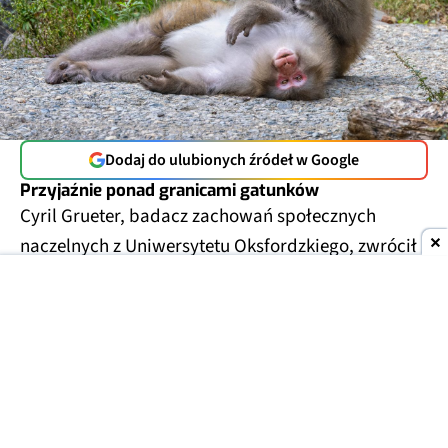
Dodaj do ulubionych źródeł w Google
Przyjaźnie ponad granicami gatunków
Cyril Grueter, badacz zachowań społecznych
naczelnych z Uniwersytetu Oksfordzkiego, zwrócił
na to uwagę w zoo w Szanghaju. Gibbon białolicy
trzymał w rękach mysz, która wpełzła do jego
wybiegu, i głaskał ją zamiast przegonić.