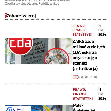
Źródła tekstu: własne, Reddit, Wykop
Zobacz więcej
PRAWO,
16
FINANSE,
GRU
STATYSTYKI
2024
ZAIKS żąda
milionów złotych.
CDA oskarża
organizację o
szantaż
(aktualizacja)
MARIAN SZUTIAK
31
PRAWO,
16
FINANSE,
GRU
STATYSTYKI
2024
Polski
Światłowód