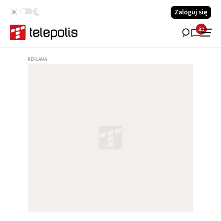
Zaloguj się
38