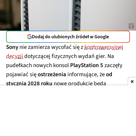
Dodaj do ulubionych źródeł w Google
Sony
nie zamierza wycofać się z
kontrowersyjnej
decyzji
dotyczącej fizycznych wydań gier. Na
pudełkach nowych konsol
PlayStation 5
zaczęły
pojawiać się
ostrzeżenia
informujące, że
od
stycznia 2028 roku
nowe produkcje będą
sprzedawane
wyłącznie w wersji cyfrowej.