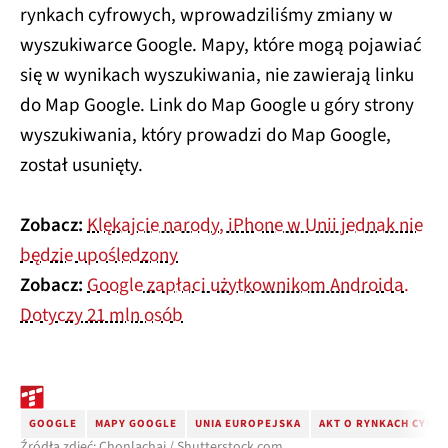
rynkach cyfrowych, wprowadziliśmy zmiany w
wyszukiwarce Google. Mapy, które mogą pojawiać
się w wynikach wyszukiwania, nie zawierają linku
do Map Google. Link do Map Google u góry strony
wyszukiwania, który prowadzi do Map Google,
został usunięty.
Zobacz:
Klękajcie narody, iPhone w Unii jednak nie
będzie upośledzony
Zobacz:
Google zapłaci użytkownikom Androida.
Dotyczy 21 mln osób
GOOGLE
MAPY GOOGLE
UNIA EUROPEJSKA
AKT O RYNKACH CYFR
Źródła zdjęć: Chonlachai / Shutterstock.com