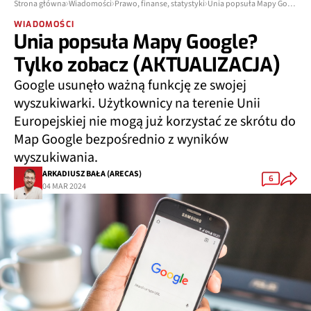
Strona główna
Wiadomości
Prawo, finanse, statystyki
Unia popsuła Mapy Google? Tylko zobacz (AKTUALIZACJA)
WIADOMOŚCI
Unia popsuła Mapy Google?
Tylko zobacz (AKTUALIZACJA)
Google usunęło ważną funkcję ze swojej
wyszukiwarki. Użytkownicy na terenie Unii
Europejskiej nie mogą już korzystać ze skrótu do
Map Google bezpośrednio z wyników
wyszukiwania.
ARKADIUSZ BAŁA (ARECAS)
6
04 MAR 2024