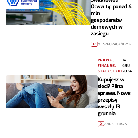
Otwarty: ponad 4
mln
gospodarstw
domowych w
zasięgu
MIESZKO ZAGAŃCZYK
12
PRAWO,
14
FINANSE,
GRU
STATYSTYKI
2024
Kupujesz w
sieci? Pilna
sprawa. Nowe
przepisy
weszły 13
grudnia
ANNA RYMSZA
0