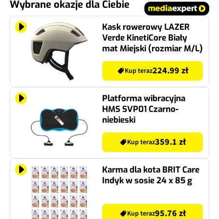
Wybrane okazje dla Ciebie
Kask rowerowy LAZER
Verde KinetiCore Biały
mat Miejski (rozmiar M/L)
224.99 zł
Kup teraz
Platforma wibracyjna
HMS SVP01 Czarno-
niebieski
359.1 zł
Kup teraz
Karma dla kota BRIT Care
Indyk w sosie 24 x 85 g
95.76 zł
Kup teraz