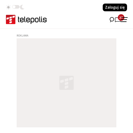
Zaloguj się
27