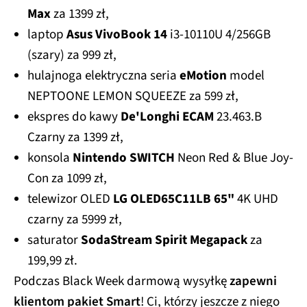
Max
za 1399 zł,
laptop
Asus VivoBook 14
i3-10110U 4/256GB
(szary) za 999 zł,
hulajnoga elektryczna seria
eMotion
model
NEPTOONE LEMON SQUEEZE za 599 zł,
ekspres do kawy
De'Longhi ECAM
23.463.B
Czarny za 1399 zł,
konsola
Nintendo SWITCH
Neon Red & Blue Joy-
Con za 1099 zł,
telewizor OLED
LG OLED65C11LB 65"
4K UHD
czarny za 5999 zł,
saturator
SodaStream Spirit Megapack
za
199,99 zł.
Podczas Black Week darmową wysyłkę
zapewni
klientom pakiet Smart
! Ci, którzy jeszcze z niego