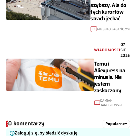
szybszy. Ale do
tych kurortów
strach jechać
MIESZKO ZAGAŃCZYK
13
07
WIADOMOŚCI
SIE
2026
Temu i
Aliexpress na
minusie. Nie
jestem
zaskoczony
DAMIAN
10
JAROSZEWSKI
0 komentarzy
Popularne
Zaloguj się, by śledzić dyskuję