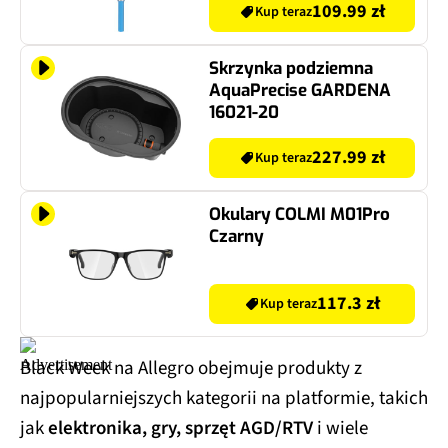
109.99 zł
Kup teraz
Skrzynka podziemna
AquaPrecise GARDENA
16021-20
227.99 zł
Kup teraz
Okulary COLMI M01Pro
Czarny
117.3 zł
Kup teraz
Black Week na Allegro obejmuje produkty z
najpopularniejszych kategorii na platformie, takich
jak
elektronika, gry, sprzęt AGD/RTV
i wiele