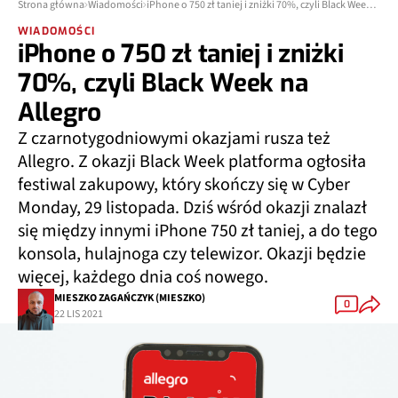
Strona główna
Wiadomości
iPhone o 750 zł taniej i zniżki 70%, czyli Black Week na Allegro
WIADOMOŚCI
iPhone o 750 zł taniej i zniżki
70%, czyli Black Week na
Allegro
Z czarnotygodniowymi okazjami rusza też
Allegro. Z okazji Black Week platforma ogłosiła
festiwal zakupowy, który skończy się w Cyber
Monday, 29 listopada. Dziś wśród okazji znalazł
się między innymi iPhone 750 zł taniej, a do tego
konsola, hulajnoga czy telewizor. Okazji będzie
więcej, każdego dnia coś nowego.
MIESZKO ZAGAŃCZYK (MIESZKO)
0
22 LIS 2021