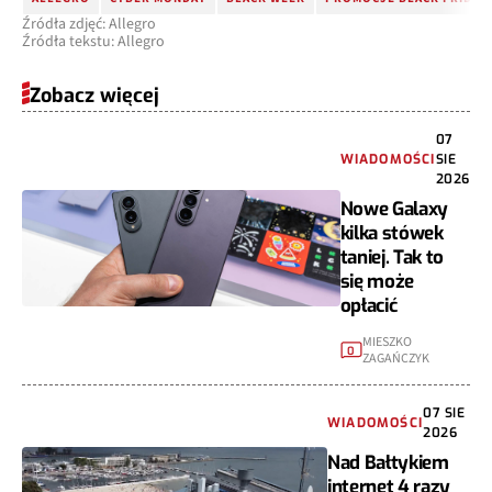
Źródła zdjęć: Allegro
Źródła tekstu: Allegro
Zobacz więcej
07
WIADOMOŚCI
SIE
2026
Nowe Galaxy
kilka stówek
taniej. Tak to
się może
opłacić
MIESZKO
0
ZAGAŃCZYK
07 SIE
WIADOMOŚCI
2026
Nad Bałtykiem
internet 4 razy