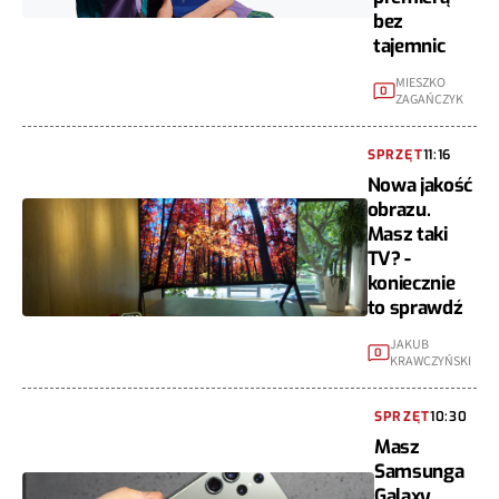
bez
tajemnic
MIESZKO
0
ZAGAŃCZYK
SPRZĘT
11:16
Nowa jakość
obrazu.
Masz taki
TV? -
koniecznie
to sprawdź
JAKUB
0
KRAWCZYŃSKI
SPRZĘT
10:30
Masz
Samsunga
Galaxy