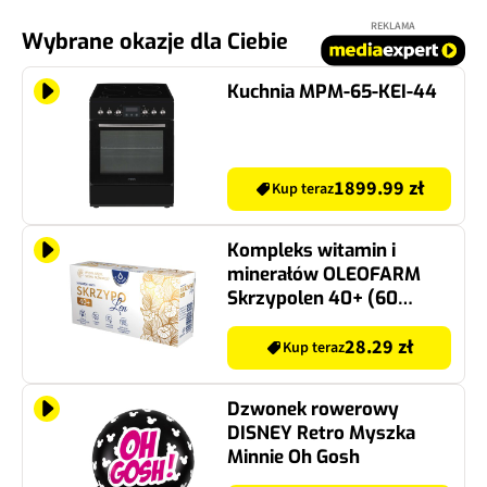
REKLAMA
Wybrane okazje dla Ciebie
Kuchnia MPM-65-KEI-44
1899.99 zł
Kup teraz
Kompleks witamin i
minerałów OLEOFARM
Skrzypolen 40+ (60
kapsułek)
28.29 zł
Kup teraz
Dzwonek rowerowy
DISNEY Retro Myszka
Minnie Oh Gosh