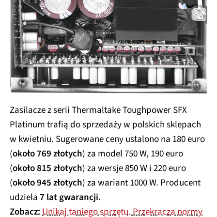
Zasilacze z serii Thermaltake Toughpower SFX
Platinum trafią do sprzedaży w polskich sklepach
w kwietniu. Sugerowane ceny ustalono na 180 euro
(
około 769 złotych
) za model 750 W, 190 euro
(
około 815 złotych
) za wersje 850 W i 220 euro
(
około 945 złotych
) za wariant 1000 W. Producent
udziela
7 lat gwarancji
.
Zobacz:
Unikaj taniego sprzętu. Przekracza normy