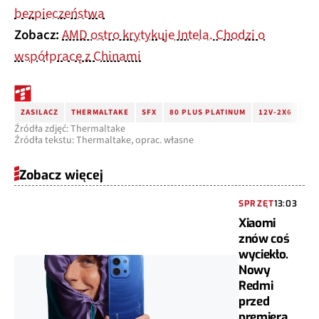
bezpieczeństwa
Zobacz:
AMD ostro krytykuje Intela. Chodzi o
współpracę z Chinami
ZASILACZ
THERMALTAKE
SFX
80 PLUS PLATINUM
12V-2X6
ATX
Źródła zdjęć: Thermaltake
Źródła tekstu: Thermaltake, oprac. własne
Zobacz więcej
SPRZĘT
13:03
Xiaomi
znów coś
wyciekło.
Nowy
Redmi
przed
premierą