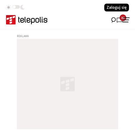
Zaloguj się
32