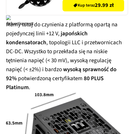
29.99 zł
Kup teraz
Mamy tutaj do czynienia z platformą opartą na
pojedynczej linii +12 V,
japońskich
kondensatorach
, topologii LLC i przetwornicach
DC-DC. Wszystko to przekłada się na niskie
tętnienia napięć (< 30 mV), wysoką regulację
napięć (< ±2%) i bardzo
wysoką sprawność do
92%
potwierdzoną certyfikatem
80 PLUS
Platinum
.