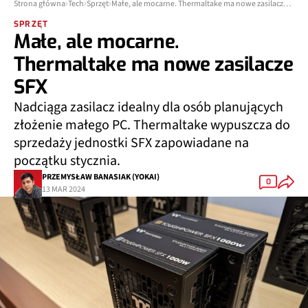
Strona główna
Tech
Sprzęt
Małe, ale mocarne. Thermaltake ma nowe zasilacze SFX
SPRZĘT
Małe, ale mocarne.
Thermaltake ma nowe zasilacze
SFX
Nadciąga zasilacz idealny dla osób planujących
złożenie małego PC. Thermaltake wypuszcza do
sprzedaży jednostki SFX zapowiadane na
początku stycznia.
PRZEMYSŁAW BANASIAK (YOKAI)
0
13 MAR 2024