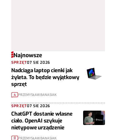
Najnowsze
SPRZĘT
07 SIE 2026
Nadciąga laptop cienki jak
żyleta. To będzie wyjątkowy
sprzęt
PRZEMYSŁAW BANASIAK
4
SPRZĘT
07 SIE 2026
ChatGPT dostanie własne
ciało. OpenAI szykuje
nietypowe urządzenie
PRZEMYSŁAW BANASIAK
0