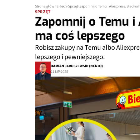
Strona główna
Tech
Sprzęt
Zapomnij o Temu i Aliexpress. Biedron
SPRZĘT
Zapomnij o Temu i 
ma coś lepszego
Robisz zakupy na Temu albo Aliexpre
lepszego i pewniejszego.
DAMIAN JAROSZEWSKI (NER1O)
21 LIP 2025