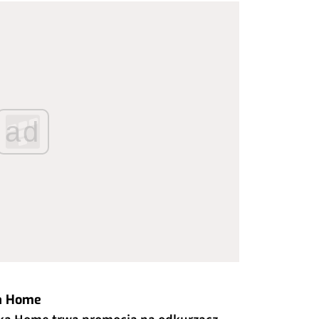
ad
a Home