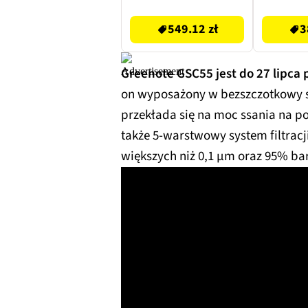
549.12 zł
381.98 zł
549.12 zł
3
Greenote GSC55 jest do 27 lipca 
on wyposażony w bezszczotkowy sil
przekłada się na moc ssania na poz
także 5-warstwowy system filtracj
większych niż 0,1 μm oraz 95% bar