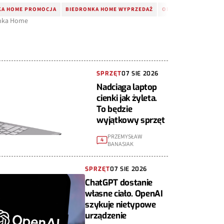
KA HOME PROMOCJA
BIEDRONKA HOME WYPRZEDAŻ
ODKURZACZ PIONOW
ronka Home
SPRZĘT
07 SIE 2026
Nadciąga laptop
cienki jak żyleta.
To będzie
wyjątkowy sprzęt
PRZEMYSŁAW
4
BANASIAK
SPRZĘT
07 SIE 2026
ChatGPT dostanie
własne ciało. OpenAI
szykuje nietypowe
urządzenie