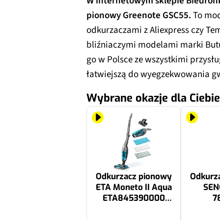
W internetowym sklepie Biedron
pionowy Greenote GSC55.
To mod
odkurzaczami z Aliexpress czy T
bliźniaczymi modelami marki Butu
go w Polsce ze wszystkimi przys
łatwiejszą do wyegzekwowania g
Wybrane okazje dla Ciebie
Odkurzacz pionowy
Odkurz
ETA Moneto II Aqua
SEN
ETA845390000
7
Czarny
Bezp
Bezprzewodowy