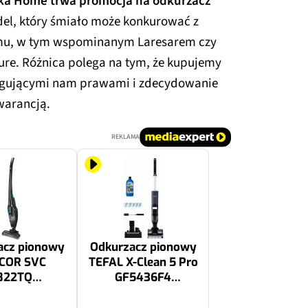
ka Home trwa promocja na odkurzacz
el, który śmiało może konkurować z
emu, w tym wspominanym Laresarem czy
re. Różnica polega na tym, że kupujemy
ługującymi nam prawami i zdecydowanie
warancją.
REKLAMA
acz pionowy
Odkurzacz pionowy
COR SVC
TEFAL X-Clean 5 Pro
822TQ
GF5436F4
rzewodowy
Bezprzewodowy