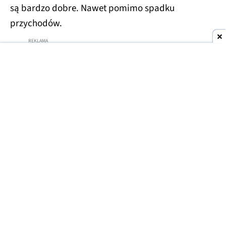
są bardzo dobre. Nawet pomimo spadku
przychodów.
Nintendo dobrze sobie radzi
Na pierwszy rzut oka może się wydawać, że