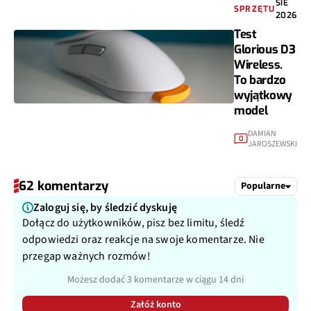
SIE
SPRZĘTU
2026
Test
Glorious D3
Wireless.
To bardzo
wyjątkowy
model
DAMIAN
0
JAROSZEWSKI
62 komentarzy
Popularne
Zaloguj się, by śledzić dyskuję
Dołącz do użytkowników, pisz bez limitu, śledź
odpowiedzi oraz reakcje na swoje komentarze. Nie
przegap ważnych rozmów!
Możesz dodać 3 komentarze w ciągu 14 dni
Załóż konto