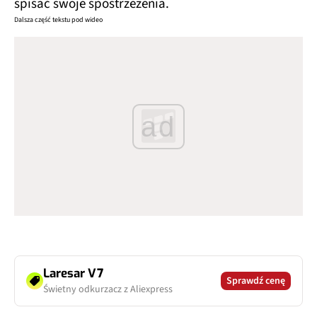
spisać swoje spostrzeżenia.
Dalsza część tekstu pod wideo
ad
Laresar V7
Sprawdź cenę
Świetny odkurzacz z Aliexpress