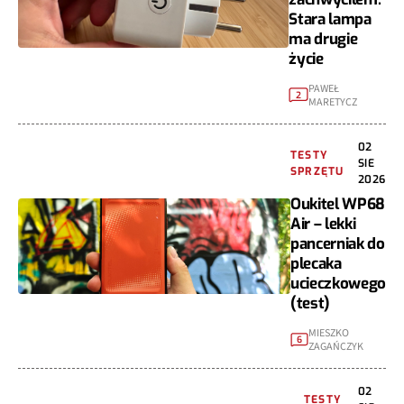
Stara lampa
ma drugie
życie
PAWEŁ
2
MARETYCZ
02
TESTY
SIE
SPRZĘTU
2026
Oukitel WP68
Air – lekki
pancerniak do
plecaka
ucieczkowego
(test)
MIESZKO
6
ZAGAŃCZYK
02
TESTY