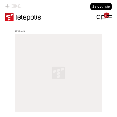
Zaloguj się
39