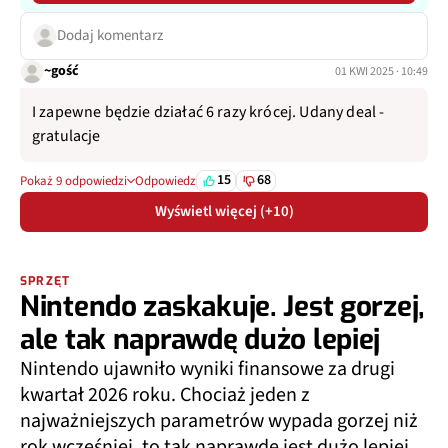
Dodaj komentarz
~gość
01 KWI 2025 · 10:49
I zapewne będzie działać 6 razy krócej. Udany deal -
gratulacje
15
68
Pokaż 9 odpowiedzi
Odpowiedz
Wyświetl więcej (+10)
SPRZĘT
Nintendo zaskakuje. Jest gorzej,
ale tak naprawdę dużo lepiej
Nintendo ujawniło wyniki finansowe za drugi
kwartał 2026 roku. Chociaż jeden z
najważniejszych parametrów wypada gorzej niż
rok wcześniej, to tak naprawdę jest dużo lepiej.