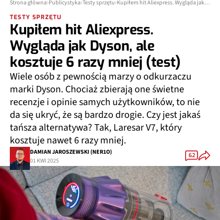
Strona główna
Publicystyka
Testy sprzętu
Kupiłem hit Aliexpress. Wygląda jak Dyson, ale kosztuje 6 razy mniej (test)
TESTY SPRZĘTU
Kupiłem hit Aliexpress.
Wygląda jak Dyson, ale
kosztuje 6 razy mniej (test)
Wiele osób z pewnością marzy o odkurzaczu
marki Dyson. Chociaż zbierają one świetne
recenzje i opinie samych użytkowników, to nie
da się ukryć, że są bardzo drogie. Czy jest jakaś
tańsza alternatywa? Tak, Laresar V7, który
kosztuje nawet 6 razy mniej.
DAMIAN JAROSZEWSKI (NER1O)
62
01 KWI 2025