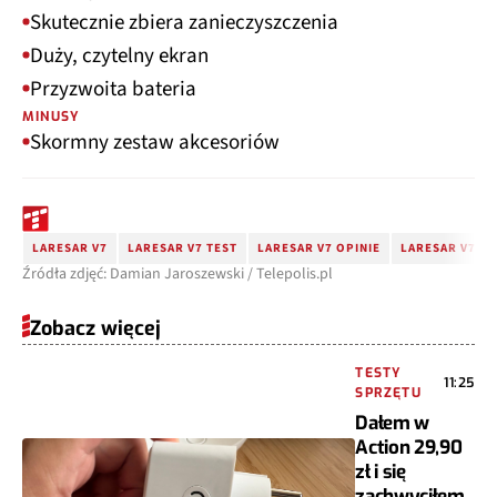
Skutecznie zbiera zanieczyszczenia
Duży, czytelny ekran
Przyzwoita bateria
MINUSY
Skormny zestaw akcesoriów
LARESAR V7
LARESAR V7 TEST
LARESAR V7 OPINIE
LARESAR V7 C
Źródła zdjęć: Damian Jaroszewski / Telepolis.pl
Zobacz więcej
TESTY
11:25
SPRZĘTU
Dałem w
Action 29,90
zł i się
zachwyciłem.