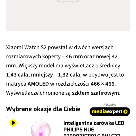
Xiaomi Watch S2 powstał w dwóch wersjach
rozmiarowych koperty –
46 mm
oraz nowej
42
mm
. Większy model ma wyświetlacz o średnicy
1,43 cala, mniejszy – 1,32 cala
, w obydwu jest to
matryca
AMOLED
w rozdzielczości
466 × 466
.
Wyświetlacze chronione są
szkłem szafirowym
.
REKLAMA
Wybrane okazje dla Ciebie
Inteligentna żarówka LED
PHILIPS HUE
929003151101 6.8W E27