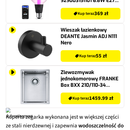
Bluetooth, ZigBee
369 zł
Kup teraz
Wieszak łazienkowy
DEANTE Jasmin ADJ N111
Nero
55 zł
Kup teraz
Zlewozmywak
jednokomorowy FRANKE
Box BXX 210/110-34
127.0453.653 Stal
szczotkowana 38x45
1459.99 zł
Kup teraz
Koperta zegarka wykonana jest w większej części
ze stali nierdzewnej i zapewnia
wodoszczelność do