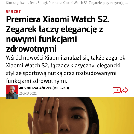
Strona główna
Tech
Sprzęt
Premiera Xiaomi Watch S2. Zegarek łączy elegancję z nowymi funkcjami zdrowotnymi
SPRZĘT
Premiera Xiaomi Watch S2.
Zegarek łączy elegancję z
nowymi funkcjami
zdrowotnymi
Wśród nowości Xiaomi znalazł się także zegarek
Xiaomi Watch S2, łączący klasyczny, elegancki
styl ze sportową nutką oraz rozbudowanymi
funkcjami zdrowotnymi.
MIESZKO ZAGAŃCZYK (MIESZKO)
3
12 GRU 2022