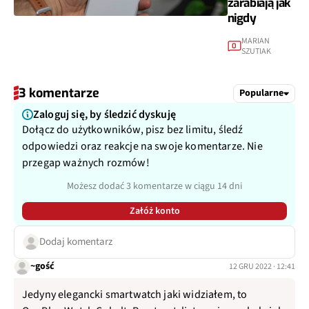
zarabiają jak
nigdy
MARIAN
0
SZUTIAK
3 komentarze
Popularne
Zaloguj się, by śledzić dyskuję
Dołącz do użytkowników, pisz bez limitu, śledź
odpowiedzi oraz reakcje na swoje komentarze. Nie
przegap ważnych rozmów!
Możesz dodać 3 komentarze w ciągu 14 dni
Załóż konto
Dodaj komentarz
~gość
12 GRU 2022 · 12:41
Jedyny elegancki smartwatch jaki widziałem, to
OnePlus Watch Cobalt. Reszta, stylistycznie wygląda jak