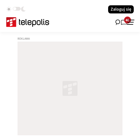
Zaloguj się
40