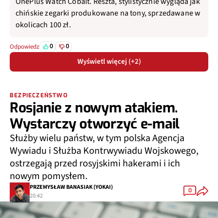
chińskie zegarki produkowane na tony, sprzedawane w
okolicach 100 zł.
0
0
Odpowiedz
Wyświetl więcej (+2)
BEZPIECZEŃSTWO
Rosjanie z nowym atakiem.
Wystarczy otworzyć e-mail
Służby wielu państw, w tym polska Agencja
Wywiadu i Służba Kontrwywiadu Wojskowego,
ostrzegają przed rosyjskimi hakerami i ich
nowym pomysłem.
PRZEMYSŁAW BANASIAK (YOKAI)
0
20:42