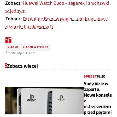
Zobacz:
Huawei Watch Buds – zegarek i słuchawki
w jednym
Zobacz:
Debiutuje Bemi Voyager – niedrogi smart
zegarek dla aktywnych
XIAOMI
XIAOMI WATCH S2
Źródła zdjęć: Xiaomi
Zobacz więcej
SPRZĘT
18:30
Sony idzie w
zaparte.
Nowe konsole
z
ostrzeżeniem
przed płytami