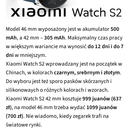
Model 46 mm wyposażony jest w akumulator
500
mAh
, a 42 mm –
305 mAh
. Maksymalny czas pracy
w większym wariancie ma wynosić
do 12 dni i do 7
dni
w mniejszym.
Xiaomi Watch S2 wprowadzany jest na początek w
Chinach, w kolorach
czarnym, srebrnym i złotym
.
Do wyboru jest też sporo pasków skórzanych i
silikonowaych o różnych kolorach i wzorach.
Xiaomi Watch S2 42 mm kosztuje
999 juanów (637
zł)
, na model 46 mm trzeba wydać
1099 juanów
(700 zł)
. Nie wiadomo, kiedy zegarek trafi na
światowe rynki.