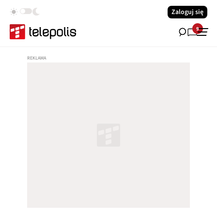
Zaloguj się
9