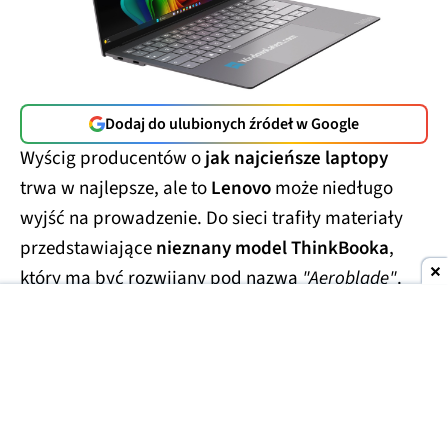
Dodaj do ulubionych źródeł w Google
Wyścig producentów o
jak najcieńsze laptopy
trwa w najlepsze, ale to
Lenovo
może niedługo
wyjść na prowadzenie. Do sieci trafiły materiały
przedstawiające
nieznany model ThinkBooka
,
który ma być rozwijany pod nazwą
"Aeroblade"
.
Jego obudowa wygląda
wręcz absurdalnie
smukło.