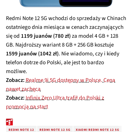
Redmi Note 12 5G wchodzi do sprzedaży w Chinach
ostatniego dnia miesiąca w cenach zaczynających
się od
1199 juanów (780 zł)
za model 4 GB + 128
GB. Najdroższy wariant 8 GB + 256 GB kosztuje
1599 juanów (1042 zł)
. Nie wiadomo, czy i kiedy
telefon dotrze do Polski, ale jest to bardzo
możliwe.
Zobacz:
Realme 9i 5G dostępny w Polsce. Cena
nawet zachęca
Zobacz:
Infinix Zero Ultra trafił do Polski z
promocją na start
REDMI NOTE 12
REDMI NOTE 12 5G
XIAOMI REDMI NOTE 12 5G