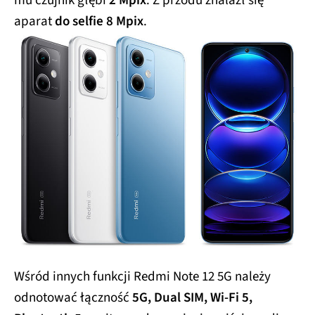
mu czujnik głębi
2 Mpix
. Z przodu znalazł się
aparat
do selfie 8 Mpix
.
Wśród innych funkcji Redmi Note 12 5G należy
odnotować łączność
5G, Dual SIM, Wi-Fi 5,