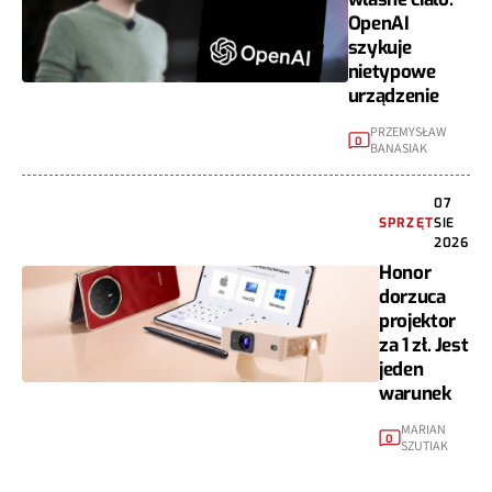
OpenAI
szykuje
nietypowe
urządzenie
PRZEMYSŁAW
0
BANASIAK
07
SPRZĘT
SIE
2026
Honor
dorzuca
projektor
za 1 zł. Jest
jeden
warunek
MARIAN
0
SZUTIAK