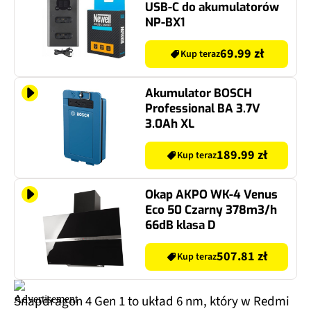
USB-C do akumulatorów
NP-BX1
69.99 zł
Kup teraz
Akumulator BOSCH
Professional BA 3.7V
3.0Ah XL
189.99 zł
Kup teraz
Okap AKPO WK-4 Venus
Eco 50 Czarny 378m3/h
66dB klasa D
507.81 zł
Kup teraz
Snapdragon 4 Gen 1 to układ 6 nm, który w Redmi