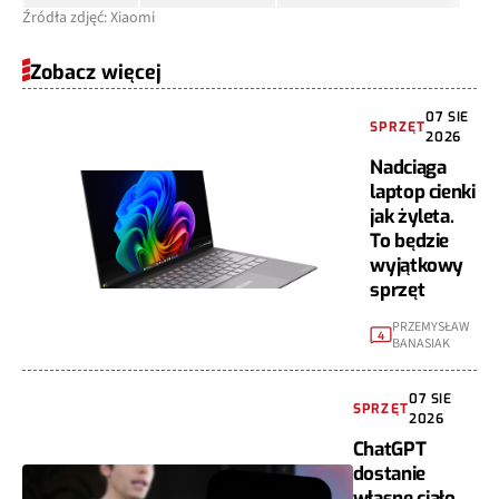
Źródła zdjęć: Xiaomi
Zobacz więcej
07 SIE
SPRZĘT
2026
Nadciąga
laptop cienki
jak żyleta.
To będzie
wyjątkowy
sprzęt
PRZEMYSŁAW
4
BANASIAK
07 SIE
SPRZĘT
2026
ChatGPT
dostanie
własne ciało.