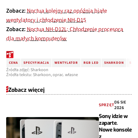
Zobacz:
Noctua kolejny raz opóźnia białe
wentylatory i chłodzenie NH-D15
Zobacz:
Noctua NH-D12L: Chłodzenie procesora
dla małych komputerów
CENA
SPECYFIKACJA
WENTYLATOR
RGB LED
SHARKOON
SIL
Źródła zdjęć: Sharkoon
Źródła tekstu: Sharkoon, oprac. własne
Zobacz więcej
06 SIE
SPRZĘT
2026
Sony idzie w
zaparte.
Nowe konsole
z