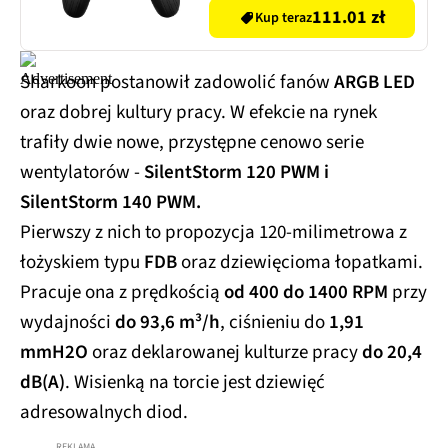
111.01 zł
Kup teraz
Sharkoon postanowił zadowolić fanów
ARGB LED
oraz dobrej kultury pracy. W efekcie na rynek
trafiły dwie nowe, przystępne cenowo serie
wentylatorów -
SilentStorm 120 PWM i
SilentStorm 140 PWM.
Pierwszy z nich to propozycja 120-milimetrowa z
łożyskiem typu
FDB
oraz dziewięcioma łopatkami.
Pracuje ona z prędkością
od 400 do 1400 RPM
przy
wydajności
do 93,6 m³/h
, ciśnieniu do
1,91
mmH2O
oraz deklarowanej kulturze pracy
do 20,4
dB(A)
. Wisienką na torcie jest dziewięć
adresowalnych diod.