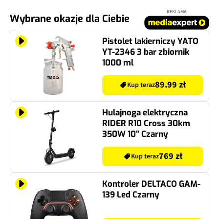
REKLAMA
Wybrane okazje dla Ciebie
Pistolet lakierniczy YATO
YT-2346 3 bar zbiornik
1000 ml
89.99 zł
Kup teraz
Hulajnoga elektryczna
RIDER R10 Cross 30km
350W 10" Czarny
769 zł
Kup teraz
Kontroler DELTACO GAM-
139 Led Czarny