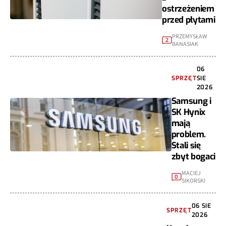
ostrzeżeniem
przed płytami
PRZEMYSŁAW
2
BANASIAK
06
SPRZĘT
SIE
2026
Samsung i
SK Hynix
mają
problem.
Stali się
zbyt bogaci
MACIEJ
0
SIKORSKI
06 SIE
SPRZĘT
2026