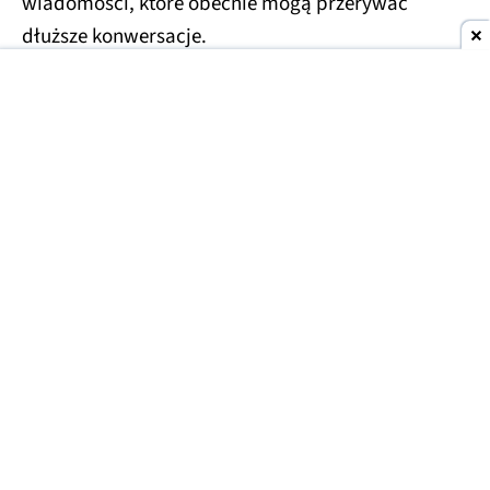
wiadomości, które obecnie mogą przerywać
dłuższe konwersacje.
Usprawnienia czekają również na droższe plany
Plus i Pro