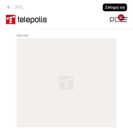
Zaloguj się
28