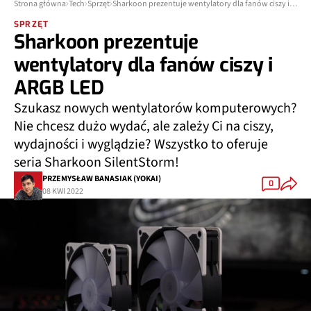
Strona główna
Tech
Sprzęt
Sharkoon prezentuje wentylatory dla fanów ciszy i ARGB LED
SPRZĘT
Sharkoon prezentuje
wentylatory dla fanów ciszy i
ARGB LED
Szukasz nowych wentylatorów komputerowych?
Nie chcesz dużo wydać, ale zależy Ci na ciszy,
wydajności i wyglądzie? Wszystko to oferuje
seria Sharkoon SilentStorm!
PRZEMYSŁAW BANASIAK (YOKAI)
0
08 KWI 2022