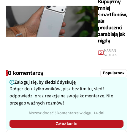
Kupujemy
mniej
smartfonów,
ale
producenci
zarabiają jak
nigdy
MARIAN
0
SZUTIAK
0 komentarzy
Popularne
Zaloguj się, by śledzić dyskuję
Dołącz do użytkowników, pisz bez limitu, śledź
odpowiedzi oraz reakcje na swoje komentarze. Nie
przegap ważnych rozmów!
Możesz dodać 3 komentarze w ciągu 14 dni
Załóż konto