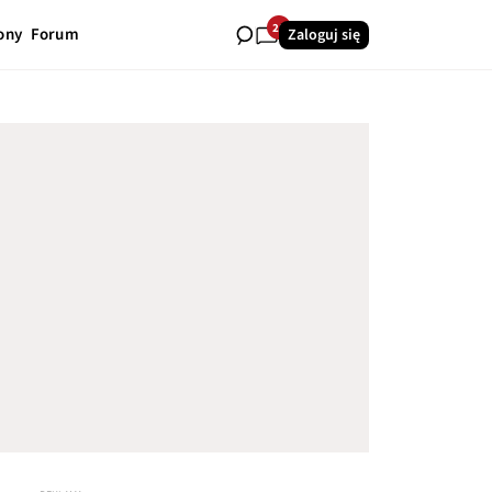
21
ony
Forum
Zaloguj się