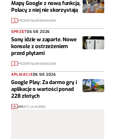
Mapy Google z nową funkcją.
Polacy z niej nie skorzystają
PRZEMYSŁAW BANASIAK
2
SPRZĘT
06 SIE 2026
Sony idzie w zaparte. Nowe
konsole z ostrzeżeniem
przed płytami
PRZEMYSŁAW BANASIAK
2
APLIKACJE
06 SIE 2026
Google Play: Za darmo gry i
aplikacje o wartości ponad
228 złotych
PATRYCJA KORBA
1