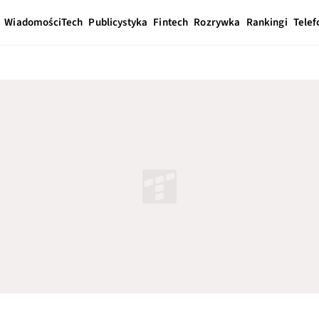
Wiadomości
Tech
Publicystyka
Fintech
Rozrywka
Rankingi
Telef