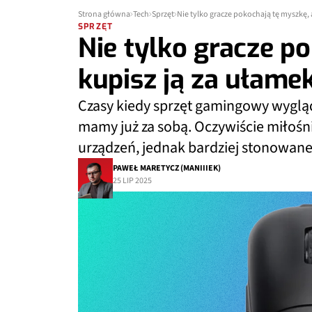
Strona główna
Tech
Sprzęt
Nie tylko gracze pokochają tę myszkę, 
SPRZĘT
Nie tylko gracze p
kupisz ją za ułame
Czasy kiedy sprzęt gamingowy wygląda
mamy już za sobą. Oczywiście miłośni
urządzeń, jednak bardziej stonowane
PAWEŁ MARETYCZ (MANIIIEK)
25 LIP 2025