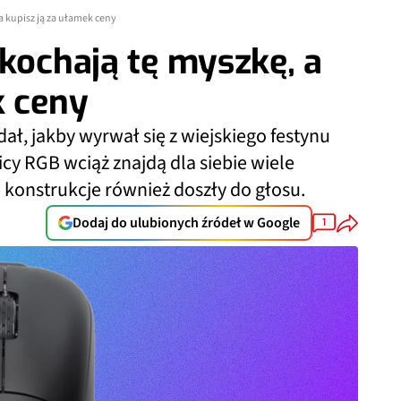
a kupisz ją za ułamek ceny
okochają tę myszkę, a
k ceny
ł, jakby wyrwał się z wiejskiego festynu
cy RGB wciąż znajdą dla siebie wiele
 konstrukcje również doszły do głosu.
Dodaj do ulubionych źródeł w Google
1