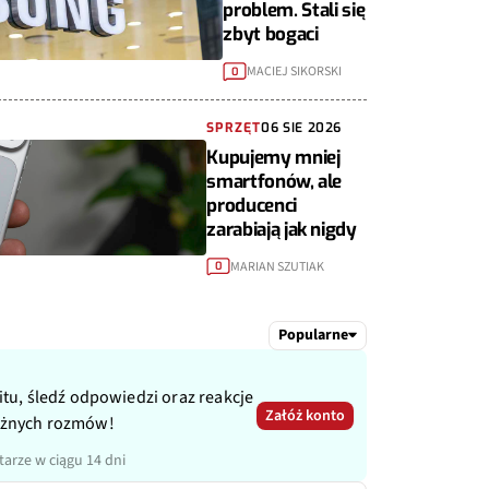
problem. Stali się
zbyt bogaci
MACIEJ SIKORSKI
0
SPRZĘT
06 SIE 2026
Kupujemy mniej
smartfonów, ale
producenci
zarabiają jak nigdy
MARIAN SZUTIAK
0
Popularne
itu, śledź odpowiedzi oraz reakcje
Załóż konto
ażnych rozmów!
arze w ciągu 14 dni