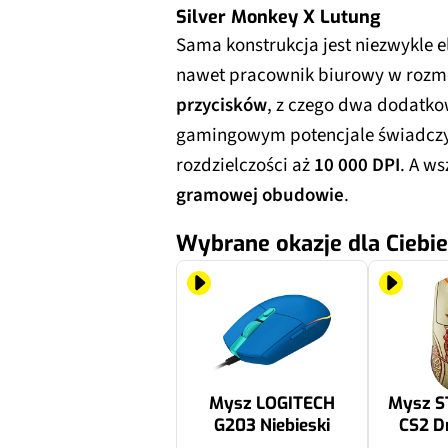
Silver Monkey X Lutung
Sama konstrukcja jest niezwykle el
nawet pracownik biurowy w rozmo
przycisków
, z czego dwa dodatko
gamingowym potencjale świadcz
rozdzielczości aż
10 000 DPI
. A ws
gramowej obudowie
.
Wybrane okazje dla Ciebie
Mysz LOGITECH
Mysz S
G203 Niebieski
CS2 D