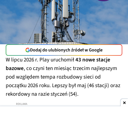
Mimo upalnego lata operatorzy nie marnują
czasu i rozbudowują swoje sieci i zasięg. Nie
próżnuje też Play, który podał właśnie
najnowsze statystyki dotyczące stacji bazowych.
MIESZKO ZAGAŃCZYK (MIESZKO)
0
15:54
Dodaj do ulubionych źródeł w Google