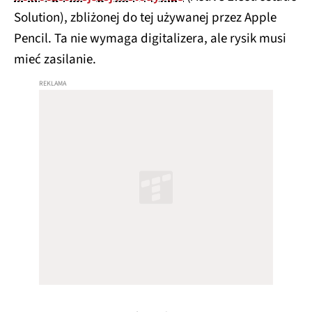
jeden potencjalny skutek:
powrót wsparcia dla
rysika S Pen
.
Samsung prowadzi już prace nad nową, cieńszą
wersją digitizera, dzięki której nie trzeba będzie
rezygnować z kompaktowej formy na rzecz obsługi
rysika. Mało tego, koreański gigant rozważa też
porzucenie dotychczasowej technologii EMR
(Electro Magnetic Resonance)
na rzecz
nowocześniejszej metody AES
(Active Electrostatic
Solution), zbliżonej do tej używanej przez Apple
Pencil. Ta nie wymaga digitalizera, ale rysik musi
mieć zasilanie.