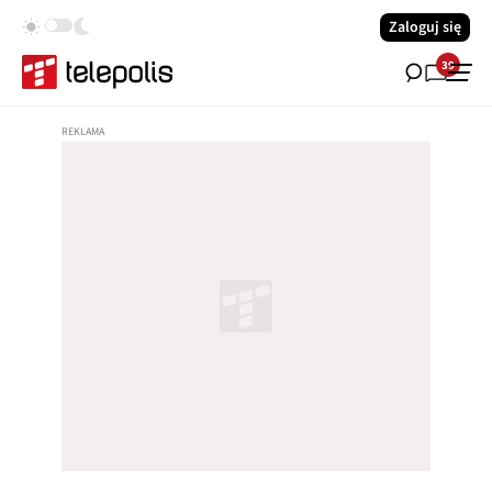
Zaloguj się
39