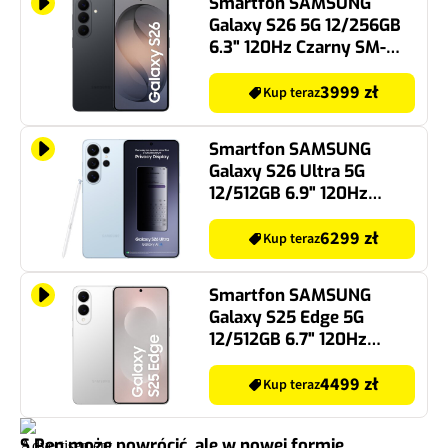
CFRP, bo
tytan zakłócał działanie digitizera
. Z
kolei nowsze i cieńsze modele bez S Pena, takie jak
Galaxy Z Fold SE
czy najnowszy
Galaxy Z Fold7
,
stawiały na tytan – materiał lżejszy i bardziej
odporny mechanicznie, choć trudniejszy w
obróbce.
REKLAMA
Wybrane okazje dla Ciebie
Smartfon SAMSUNG
Galaxy S26 5G 12/256GB
6.3" 120Hz Czarny SM-
S942
3999 zł
Kup teraz
Smartfon SAMSUNG
Galaxy S26 Ultra 5G