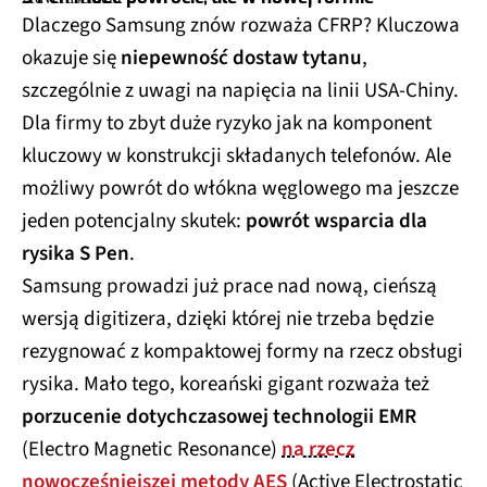
12/512GB 6.9" 120Hz
Jasnoniebieski SM-S948
6299 zł
Kup teraz
Smartfon SAMSUNG
Galaxy S25 Edge 5G
12/512GB 6.7" 120Hz
Srebrny SM-S937
4499 zł
Kup teraz
S Pen może powrócić, ale w nowej formie
Dlaczego Samsung znów rozważa CFRP? Kluczowa
okazuje się
niepewność dostaw tytanu
,
szczególnie z uwagi na napięcia na linii USA-Chiny.
Dla firmy to zbyt duże ryzyko jak na komponent
kluczowy w konstrukcji składanych telefonów. Ale
możliwy powrót do włókna węglowego ma jeszcze