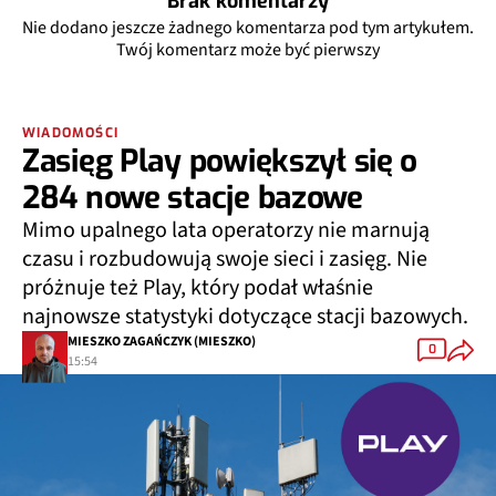
Zaloguj się, by śledzić dyskuję
Dołącz do użytkowników, pisz bez limitu, śledź
odpowiedzi oraz reakcje na swoje komentarze. Nie
przegap ważnych rozmów!
Możesz dodać 3 komentarze w ciągu 14 dni
Załóż konto
Dodaj komentarz
Brak komentarzy
Nie dodano jeszcze żadnego komentarza pod tym artykułem.
Twój komentarz może być pierwszy
WIADOMOŚCI
Zasięg Play powiększył się o
284 nowe stacje bazowe