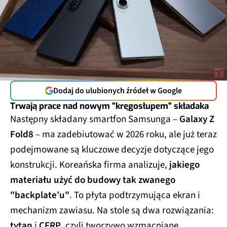
Dodaj do ulubionych źródeł w Google
Trwają prace nad nowym "kręgosłupem" składaka
Następny składany smartfon Samsunga –
Galaxy Z
Fold8
– ma zadebiutować w 2026 roku, ale już teraz
podejmowane są kluczowe decyzje dotyczące jego
konstrukcji. Koreańska firma analizuje,
jakiego
materiału użyć do budowy tak zwanego
"backplate’u"
. To płyta podtrzymująca ekran i
mechanizm zawiasu. Na stole są dwa rozwiązania:
tytan
i
CFRP
, czyli tworzywo wzmacniane