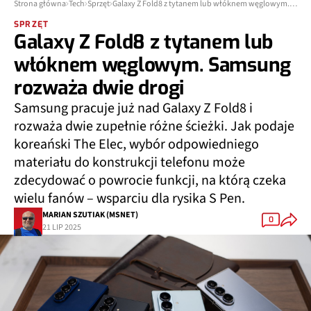
Strona główna
Tech
Sprzęt
Galaxy Z Fold8 z tytanem lub włóknem węglowym. Samsung rozważa dwie drogi
SPRZĘT
Galaxy Z Fold8 z tytanem lub
włóknem węglowym. Samsung
rozważa dwie drogi
Samsung pracuje już nad Galaxy Z Fold8 i
rozważa dwie zupełnie różne ścieżki. Jak podaje
koreański The Elec, wybór odpowiedniego
materiału do konstrukcji telefonu może
zdecydować o powrocie funkcji, na którą czeka
wielu fanów – wsparciu dla rysika S Pen.
MARIAN SZUTIAK (MSNET)
0
21 LIP 2025