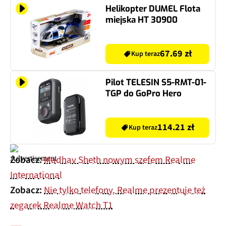
Helikopter DUMEL Flota
miejska HT 30900
67.69 zł
Kup teraz
Pilot TELESIN S5-RMT-01-
TGP do GoPro Hero
114.21 zł
Kup teraz
Zobacz:
Madhav Sheth nowym szefem Realme
International
Zobacz:
Nie tylko telefony, Realme prezentuje też
zegarek Realme Watch T1