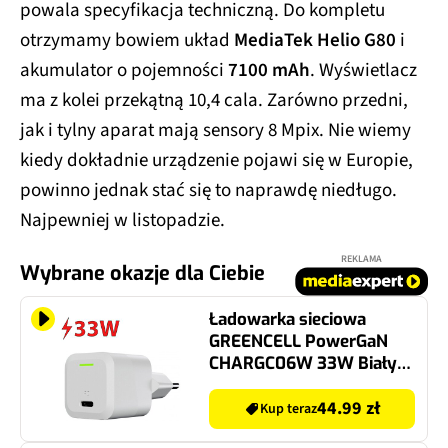
powala specyfikacja techniczną. Do kompletu
otrzymamy bowiem układ
MediaTek Helio G80
i
akumulator o pojemności
7100 mAh
. Wyświetlacz
ma z kolei przekątną 10,4 cala. Zarówno przedni,
jak i tylny aparat mają sensory 8 Mpix. Nie wiemy
kiedy dokładnie urządzenie pojawi się w Europie,
powinno jednak stać się to naprawdę niedługo.
Najpewniej w listopadzie.
REKLAMA
Wybrane okazje dla Ciebie
Ładowarka sieciowa
GREENCELL PowerGaN
CHARGC06W 33W Biały
ładowarka do telefonu
USB-C
44.99 zł
Kup teraz