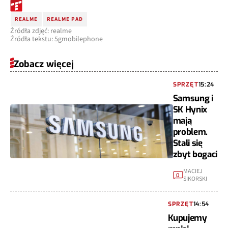
REALME
REALME PAD
Źródła zdjęć: realme
Źródła tekstu: 5gmobilephone
Zobacz więcej
SPRZĘT
15:24
Samsung i
SK Hynix
mają
problem.
Stali się
zbyt bogaci
MACIEJ
0
SIKORSKI
SPRZĘT
14:54
Kupujemy