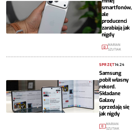
mniej
smartfonów,
ale
producenci
zarabiają jak
nigdy
MARIAN
0
SZUTIAK
SPRZĘT
14:24
Samsung
pobił własny
rekord.
Składane
Galaxy
sprzedają się
jak nigdy
MARIAN
0
SZUTIAK