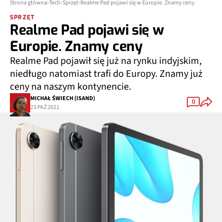
Strona główna
Tech
Sprzęt
Realme Pad pojawi się w Europie. Znamy ceny
SPRZĘT
Realme Pad pojawi się w
Europie. Znamy ceny
Realme Pad pojawił się już na rynku indyjskim,
niedługo natomiast trafi do Europy. Znamy już
ceny na naszym kontynencie.
MICHAŁ ŚWIECH (ISAND)
0
23 PAŹ 2021