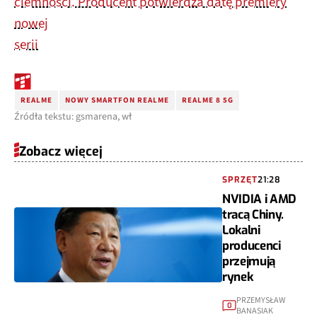
ciemności. Producent potwierdza datę premiery
nowej
serii
REALME
NOWY SMARTFON REALME
REALME 8 5G
Źródła tekstu: gsmarena, wł
Zobacz więcej
SPRZĘT
21:28
NVIDIA i AMD
tracą Chiny.
Lokalni
producenci
przejmują
rynek
PRZEMYSŁAW
0
BANASIAK