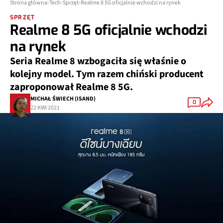
Strona główna
Tech
Sprzęt
Realme 8 5G oficjalnie wchodzi na rynek
SPRZĘT
Realme 8 5G oficjalnie wchodzi
na rynek
Seria Realme 8 wzbogaciła się właśnie o
kolejny model. Tym razem chiński producent
zaproponował Realme 8 5G.
MICHAŁ ŚWIECH (ISAND)
0
22 KWI 2021