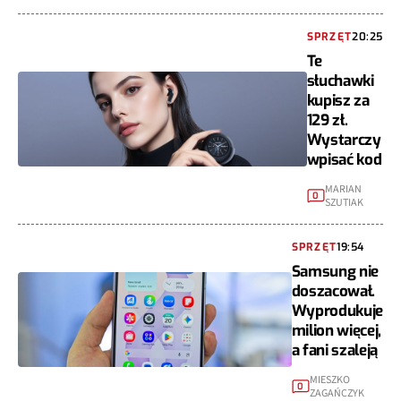
SPRZĘT
20:25
Te
słuchawki
kupisz za
129 zł.
Wystarczy
wpisać kod
MARIAN
0
SZUTIAK
SPRZĘT
19:54
Samsung nie
doszacował.
Wyprodukuje
milion więcej,
a fani szaleją
MIESZKO
0
ZAGAŃCZYK