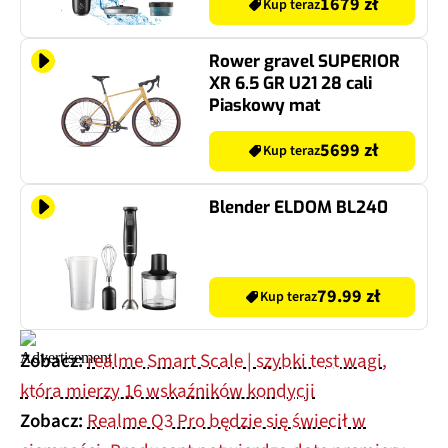
1679 zł
Kup teraz
Rower gravel SUPERIOR
XR 6.5 GR U21 28 cali
Piaskowy mat
5699 zł
Kup teraz
Blender ELDOM BL240
79.99 zł
Kup teraz
Zobacz:
realme Smart Scale | szybki test wagi,
która mierzy 16 wskaźników kondycji
Zobacz:
Realme Q3 Pro będzie się świecił w