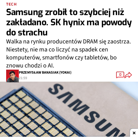
TECH
Samsung zrobił to szybciej niż
zakładano. SK hynix ma powody
do strachu
Walka na rynku producentów DRAM się zaostrza.
Niestety, nie ma co liczyć na spadek cen
komputerów, smartfonów czy tabletów, bo
znowu chodzi o AI.
PRZEMYSŁAW BANASIAK (YOKAI)
0
21:59