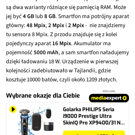
są dwa warianty różniące się pamięcią RAM. Może
jej być
4 GB
lub
8 GB
. Smartfon ma potrójny aparat
główny:
48 Mpix
,
2 Mpix
i
2 Mpix
- nie znajdziemy
tu sensora 8 Mpix. Z przodu znajduje się z kolei
pojedynczy aparat
16 Mpix
. Akumulator ma
pojemność
5000 mAh
, a sam smartfon naładujemy
dzięki ładowaniu 18 W. Urządzenie w pierwszej
kolejności zadebiutowało w Tajlandii, gdzie
kosztuje 10000 batów, czyli około 1209 złotych.
REKLAMA
Wybrane okazje dla Ciebie
Golarka PHILIPS Seria
i9000 Prestige Ultra
SkinIQ Pro XP9400/31 Na
mokro i sucho