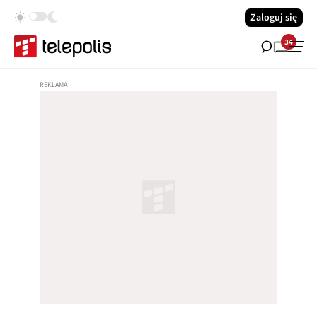
Zaloguj się
34