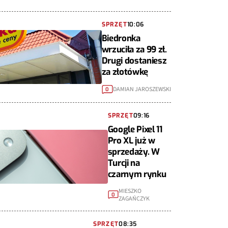
SPRZĘT
10:06
Biedronka
wrzuciła za 99 zł.
Drugi dostaniesz
za złotówkę
DAMIAN JAROSZEWSKI
0
SPRZĘT
09:16
Google Pixel 11
Pro XL już w
sprzedaży. W
Turcji na
czarnym rynku
MIESZKO
0
ZAGAŃCZYK
SPRZĘT
08:35