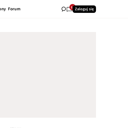
14
ony
Forum
Zaloguj się