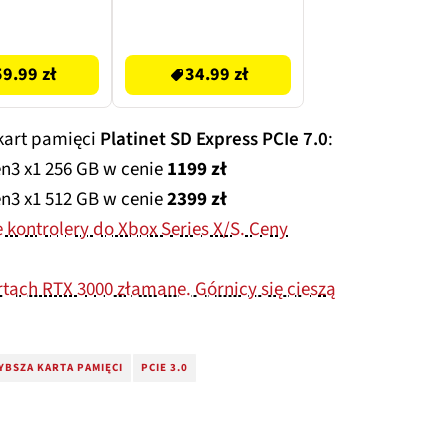
34.99 zł
59.99 zł
34.99 zł
kart pamięci
Platinet SD Express PCIe 7.0
:
en3 x1 256 GB w cenie
1199 zł
en3 x1 512 GB w cenie
2399 zł
kontrolery do Xbox Series X/S. Ceny
tach RTX 3000 złamane. Górnicy się cieszą
YBSZA KARTA PAMIĘCI
PCIE 3.0