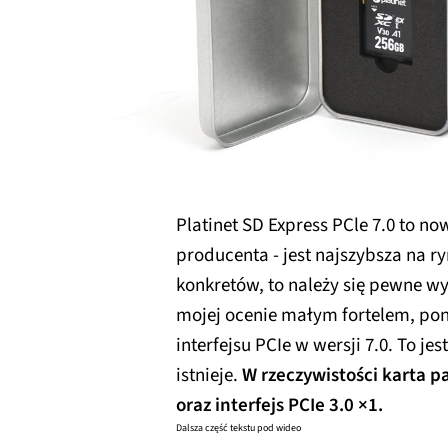
Platinet SD Express PCle 7.0 to no
producenta - jest najszybsza na r
konkretów, to należy się pewne w
mojej ocenie małym fortelem, po
interfejsu PCIe w wersji 7.0. To je
istnieje.
W rzeczywistości karta p
oraz interfejs PCIe 3.0 ×1.
Dalsza część tekstu pod wideo