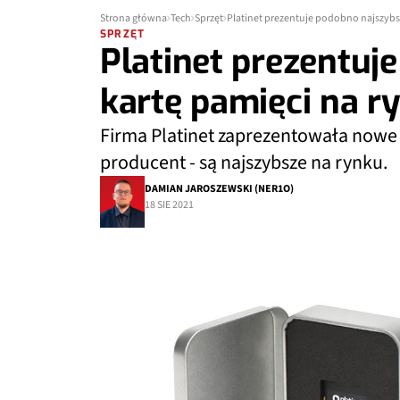
Strona główna
Tech
Sprzęt
Platinet prezentuje podobno najszybs
SPRZĘT
Platinet prezentuj
kartę pamięci na r
Firma Platinet zaprezentowała nowe k
producent - są najszybsze na rynku.
DAMIAN JAROSZEWSKI (NER1O)
18 SIE 2021