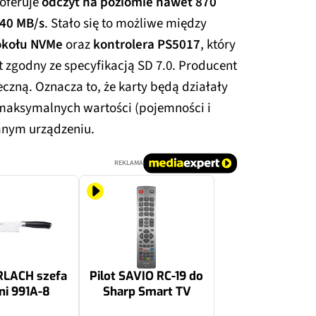
oferuje
odczyt na poziomie nawet 870
740 MB/s
. Stało się to możliwe między
okołu NVMe
oraz
kontrolera PS5017
, który
t zgodny ze specyfikacją SD 7.0. Producent
czną. Oznacza to, że karty będą działały
c maksymalnych wartości (pojemności i
danym urządzeniu.
REKLAMA
RLACH szefa
Pilot SAVIO RC-19 do
ni 991A-8
Sharp Smart TV