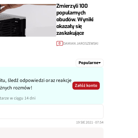
Zmierzyli 100
popularnych
obudów. Wyniki
okazały się
zaskakujące
DAMIAN JAROSZEWSKI
0
Popularne
itu, śledź odpowiedzi oraz reakcje
Załóż konto
ażnych rozmów!
arze w ciągu 14 dni
19 SIE 2021 · 07:54