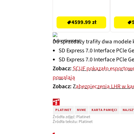
RG7300HO-E5 NSM
QFHM-OS-PM12
4999.99 zł
59.99 zł
4599.99 zł
Do sprzedaży trafiły dwa modele 
SD Express 7.0 Interface PCle G
SD Express 7.0 Interface PCle G
Zobacz:
SCUF pokazało esportowe 
powalają
Zobacz:
Z
abezpieczenia LHR w kar
PLATINET
NVME
KARTA PAMIĘCI
NAJSZ
Źródła zdjęć: Platinet
Źródła tekstu: Platinet