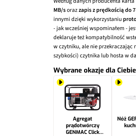
Według danych producenta karta 
MB/s
oraz
zapis z prędkością do 
innymi dzięki wykorzystaniu
prot
- jak wcześniej wspominałem - jes
deklaruje też kompatybilność wste
w czytniku, ale nie przekraczają
szybkości) czytnika lub hosta w 
Wybrane okazje dla Ciebie
Agregat
Nóż GE
prądotwórczy
kuch
GENMAC Click