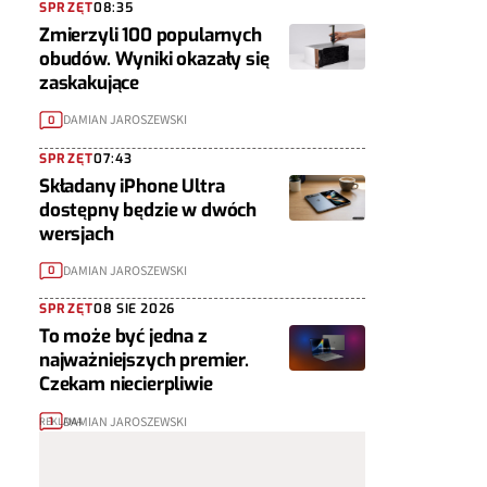
SPRZĘT
08:35
Zmierzyli 100 popularnych
obudów. Wyniki okazały się
zaskakujące
DAMIAN JAROSZEWSKI
0
SPRZĘT
07:43
Składany iPhone Ultra
dostępny będzie w dwóch
wersjach
DAMIAN JAROSZEWSKI
0
SPRZĘT
08 SIE 2026
To może być jedna z
najważniejszych premier.
Czekam niecierpliwie
DAMIAN JAROSZEWSKI
1