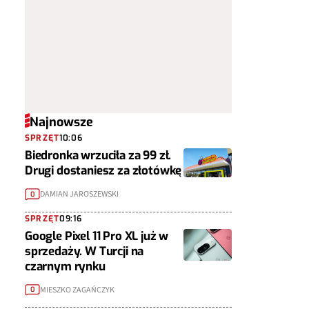
Najnowsze
SPRZĘT
10:06
Biedronka wrzuciła za 99 zł.
Drugi dostaniesz za złotówkę
DAMIAN JAROSZEWSKI
0
SPRZĘT
09:16
Google Pixel 11 Pro XL już w
sprzedaży. W Turcji na
czarnym rynku
MIESZKO ZAGAŃCZYK
0