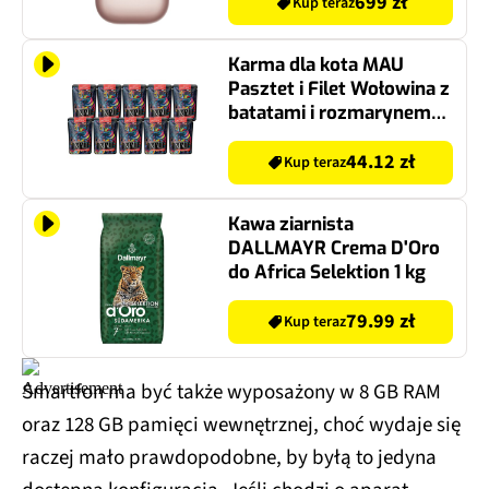
699 zł
Kup teraz
Karma dla kota MAU
Pasztet i Filet Wołowina z
batatami i rozmarynem
10 x 85 g
44.12 zł
Kup teraz
Kawa ziarnista
DALLMAYR Crema D'Oro
do Africa Selektion 1 kg
79.99 zł
Kup teraz
Smartfon ma być także wyposażony w 8 GB RAM
oraz 128 GB pamięci wewnętrznej, choć wydaje się
raczej mało prawdopodobne, by byłą to jedyna