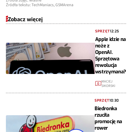
Źródła zdjęć: własne
Źródła tekstu: TechManiacs, GSMArena
Zobacz więcej
SPRZĘT
12:25
Apple idzie na
noże z
OpenAI.
Sprzętowa
rewolucja
wstrzymana?
MACIEJ
0
SIKORSKI
SPRZĘT
10:30
Biedronka
rzuciła
promocję na
rower