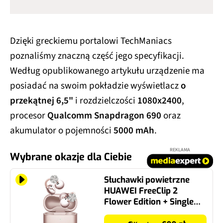
Dzięki greckiemu portalowi TechManiacs
poznaliśmy znaczną część jego specyfikacji.
Według opublikowanego artykułu urządzenie ma
posiadać na swoim pokładzie wyświetlacz
o
przekątnej 6,5"
i rozdzielczości
1080x2400
,
procesor
Qualcomm Snapdragon 690
oraz
akumulator o pojemności
5000 mAh
.
REKLAMA
Wybrane okazje dla Ciebie
Słuchawki powietrzne
HUAWEI FreeClip 2
Flower Edition + Single
Flower Różowe złoto