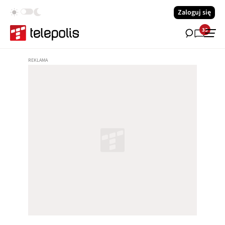
Zaloguj się
33