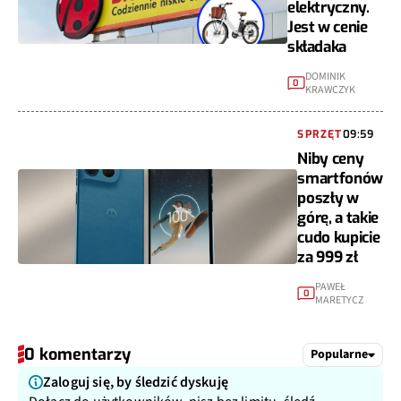
elektryczny.
Jest w cenie
składaka
DOMINIK
0
KRAWCZYK
SPRZĘT
09:59
Niby ceny
smartfonów
poszły w
górę, a takie
cudo kupicie
za 999 zł
PAWEŁ
0
MARETYCZ
0 komentarzy
Popularne
Zaloguj się, by śledzić dyskuję