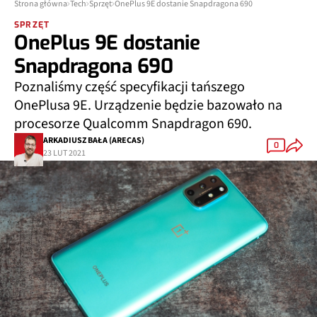
Strona główna
Tech
Sprzęt
OnePlus 9E dostanie Snapdragona 690
SPRZĘT
OnePlus 9E dostanie
Snapdragona 690
Poznaliśmy część specyfikacji tańszego
OnePlusa 9E. Urządzenie będzie bazowało na
procesorze Qualcomm Snapdragon 690.
ARKADIUSZ BAŁA (ARECAS)
0
23 LUT 2021