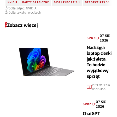
NVIDIA
KARTY GRAFICZNE
DISPLAYPORT 2.1
GEFORCE RTX 50
G
Źródła zdjęć: NVIDIA
Źródła tekstu: wccftech
Zobacz więcej
07 SIE
SPRZĘT
2026
Nadciąga
laptop cienki
jak żyleta.
To będzie
wyjątkowy
sprzęt
PRZEMYSŁAW
4
BANASIAK
07 SIE
SPRZĘT
2026
ChatGPT