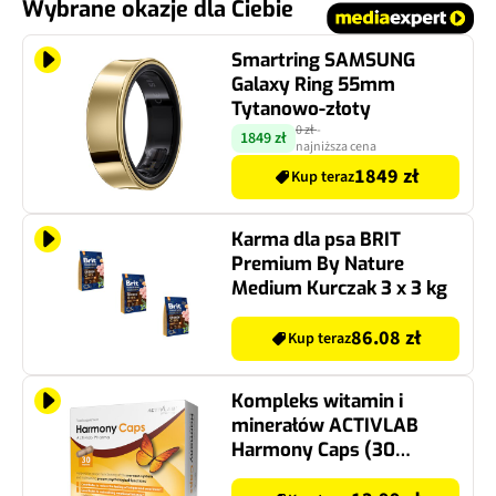
Wybrane okazje dla Ciebie
Smartring SAMSUNG
Galaxy Ring 55mm
Tytanowo-złoty
0 zł
-
1849 zł
najniższa cena
1849 zł
Kup teraz
Karma dla psa BRIT
Premium By Nature
Medium Kurczak 3 x 3 kg
86.08 zł
Kup teraz
Kompleks witamin i
minerałów ACTIVLAB
Harmony Caps (30
kapsułek)