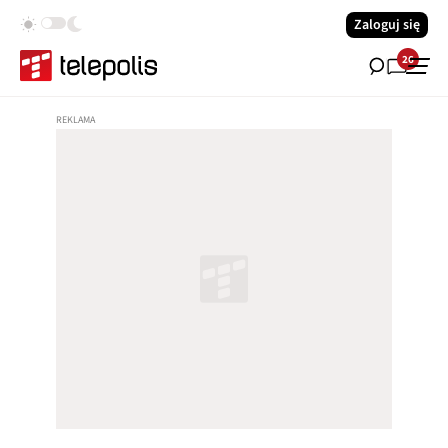
Zaloguj się
26