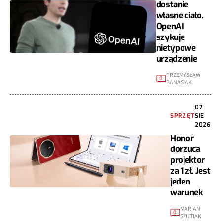
dostanie
własne ciało.
OpenAI
szykuje
nietypowe
urządzenie
PRZEMYSŁAW
0
BANASIAK
07
SPRZĘT
SIE
2026
Honor
dorzuca
projektor
za 1 zł. Jest
jeden
warunek
MARIAN
0
SZUTIAK