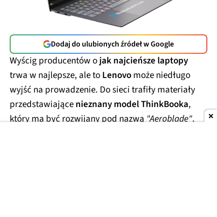
Dodaj do ulubionych źródeł w Google
Wyścig producentów o
jak najcieńsze laptopy
trwa w najlepsze, ale to
Lenovo
może niedługo
wyjść na prowadzenie. Do sieci trafiły materiały
przedstawiające
nieznany model ThinkBooka
,
który ma być rozwijany pod nazwą
"Aeroblade"
.
Jego obudowa wygląda
wręcz absurdalnie
smukło.