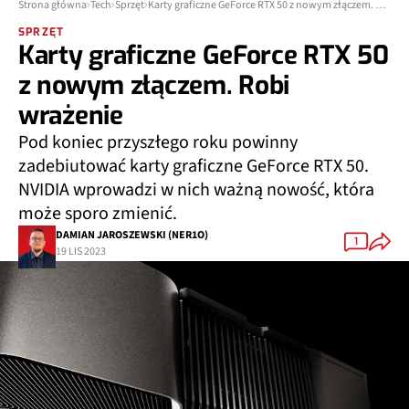
Strona główna
Tech
Sprzęt
Karty graficzne GeForce RTX 50 z nowym złączem. Robi wrażenie
SPRZĘT
Karty graficzne GeForce RTX 50
z nowym złączem. Robi
wrażenie
Pod koniec przyszłego roku powinny
zadebiutować karty graficzne GeForce RTX 50.
NVIDIA wprowadzi w nich ważną nowość, która
może sporo zmienić.
DAMIAN JAROSZEWSKI (NER1O)
1
19 LIS 2023