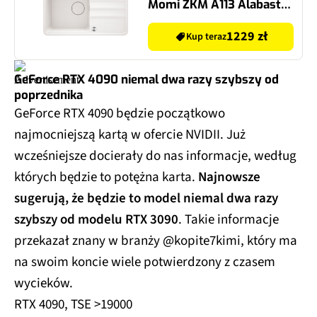
Momi ZKM A113 Alabaster
50x78
1229 zł
Kup teraz
GeForce RTX 4090 niemal dwa razy szybszy od
poprzednika
GeForce RTX 4090 będzie początkowo
najmocniejszą kartą w ofercie NVIDII. Już
wcześniejsze docierały do nas informacje, według
których będzie to potężna karta.
Najnowsze
sugerują, że będzie to model niemal dwa razy
szybszy od modelu RTX 3090
. Takie informacje
przekazał znany w branży @kopite7kimi, który ma
na swoim koncie wiele potwierdzony z czasem
wycieków.
RTX 4090, TSE >19000