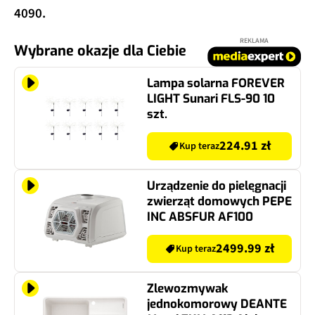
4090.
REKLAMA
Wybrane okazje dla Ciebie
Lampa solarna FOREVER
LIGHT Sunari FLS-90 10
szt.
224.91 zł
Kup teraz
Urządzenie do pielęgnacji
zwierząt domowych PEPE
INC ABSFUR AF100
2499.99 zł
Kup teraz
Zlewozmywak
jednokomorowy DEANTE