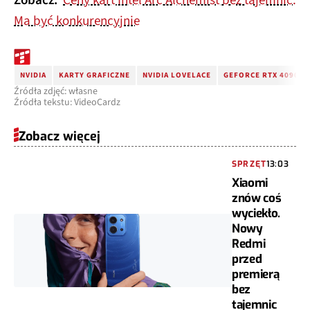
Zobacz:
Ceny kart Intel Arc Alchemist bez tajemnic.
Ma być konkurencyjnie
NVIDIA
KARTY GRAFICZNE
NVIDIA LOVELACE
GEFORCE RTX 4090
Źródła zdjęć: własne
Źródła tekstu: VideoCardz
Zobacz więcej
SPRZĘT
13:03
Xiaomi
znów coś
wyciekło.
Nowy
Redmi
przed
premierą
bez
tajemnic