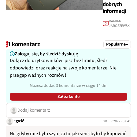
dobrych
informacji
DAMIAN
0
JAROSZEWSKI
1 komentarz
Popularne
Zaloguj się, by śledzić dyskuję
Dołącz do użytkowników, pisz bez limitu, śledź
odpowiedzi oraz reakcje na swoje komentarze. Nie
przegap ważnych rozmów!
Możesz dodać 3 komentarze w ciągu 14 dni
Załóż konto
Dodaj komentarz
~gość
20 LIP 2022 · 07:41
No gdyby mie była szybsza to jaki sens było by kupować