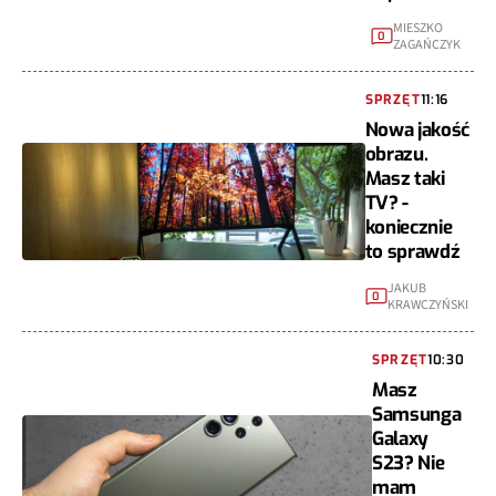
MIESZKO
0
ZAGAŃCZYK
SPRZĘT
11:16
Nowa jakość
obrazu.
Masz taki
TV? -
koniecznie
to sprawdź
JAKUB
0
KRAWCZYŃSKI
SPRZĘT
10:30
Masz
Samsunga
Galaxy
S23? Nie
mam