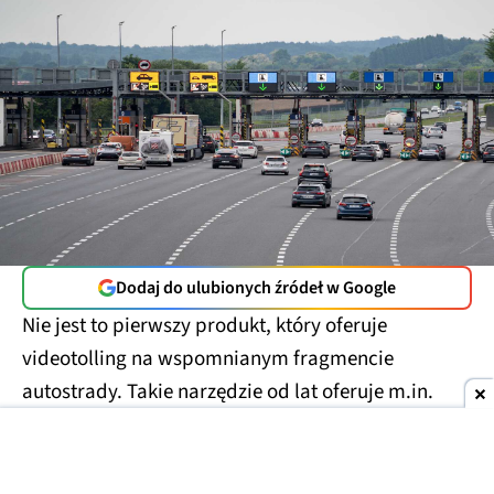
Dodaj do ulubionych źródeł w Google
Nie jest to pierwszy produkt, który oferuje
videotolling na wspomnianym fragmencie
autostrady. Takie narzędzie od lat oferuje m.in.
Autopay. Trzeba też pamiętać, że przywołany
odcinek autostrady w przyszłym roku przejmie
GDDKiA. Z wygłaszanych już deklaracji można