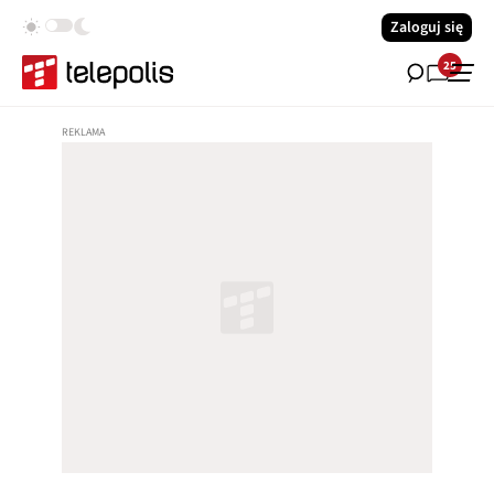
Zaloguj się
25