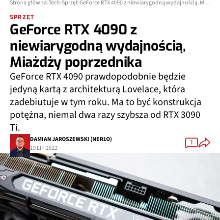
Strona główna
Tech
Sprzęt
GeForce RTX 4090 z niewiarygodną wydajnością, Miażdży poprzednika
SPRZĘT
GeForce RTX 4090 z
niewiarygodną wydajnością,
Miażdży poprzednika
GeForce RTX 4090 prawdopodobnie będzie
jedyną kartą z architekturą Lovelace, która
zadebiutuje w tym roku. Ma to być konstrukcja
potężna, niemal dwa razy szybsza od RTX 3090
Ti.
DAMIAN JAROSZEWSKI (NER1O)
1
19 LIP 2022