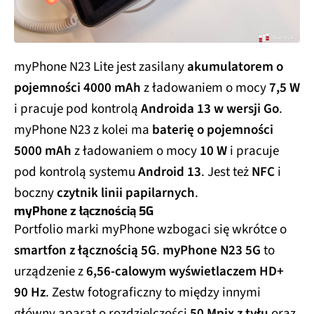
myPhone N23 Lite jest zasilany
akumulatorem o
pojemności 4000 mAh
z ładowaniem o mocy
7,5 W
i pracuje pod kontrolą
Androida 13 w wersji Go
.
myPhone N23 z kolei ma
baterię o pojemności
5000 mAh
z ładowaniem o mocy
10 W
i pracuje
pod kontrolą systemu
Android 13
. Jest też
NFC
i
boczny
czytnik linii papilarnych
.
myPhone z łącznością 5G
Portfolio marki myPhone wzbogaci się wkrótce o
smartfon z łącznością 5G
.
myPhone N23 5G
to
urządzenie z
6,56-calowym wyświetlaczem HD+
90 Hz
. Zestw fotograficzny to między innymi
główny aparat o rozdzielczości
50 Mpix z tyłu
oraz