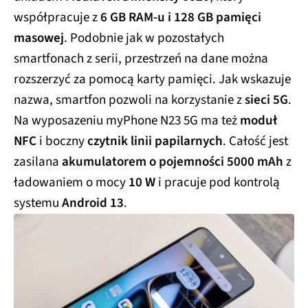
współpracuje z
6 GB RAM-u i 128 GB pamięci
masowej
. Podobnie jak w pozostałych
smartfonach z serii, przestrzeń na dane można
rozszerzyć za pomocą karty pamięci. Jak wskazuje
nazwa, smartfon pozwoli na korzystanie z
sieci 5G
.
Na wyposazeniu myPhone N23 5G ma też
moduł
NFC
i boczny
czytnik linii papilarnych
. Całość jest
zasilana
akumulatorem o pojemności 5000 mAh
z
ładowaniem o mocy
10 W
i pracuje pod kontrolą
systemu
Android 13
.