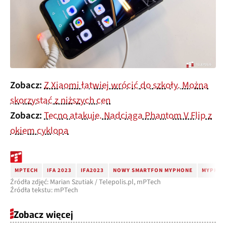
Zobacz:
Z Xiaomi łatwiej wrócić do szkoły. Można
skorzystać z niższych cen
Zobacz:
Tecno atakuje. Nadciąga Phantom V Flip z
okiem cyklopa
MPTECH
IFA 2023
IFA2023
NOWY SMARTFON MYPHONE
MYPHONE
Źródła zdjęć: Marian Szutiak / Telepolis.pl, mPTech
Źródła tekstu: mPTech
Zobacz więcej