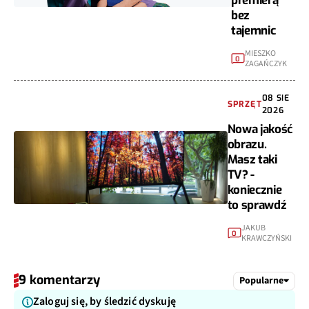
bez
tajemnic
MIESZKO
0
ZAGAŃCZYK
08 SIE
SPRZĘT
2026
Nowa jakość
obrazu.
Masz taki
TV? -
koniecznie
to sprawdź
JAKUB
0
KRAWCZYŃSKI
9 komentarzy
Popularne
Zaloguj się, by śledzić dyskuję