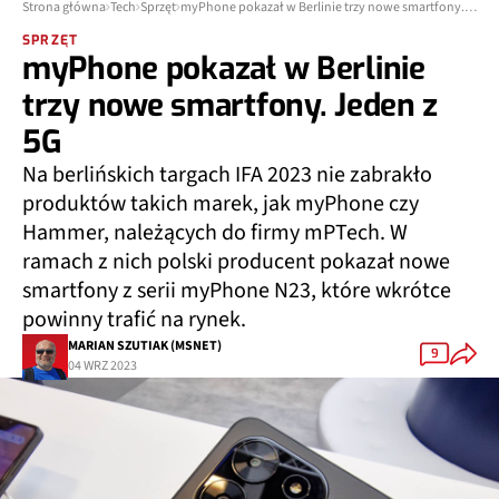
Strona główna
Tech
Sprzęt
myPhone pokazał w Berlinie trzy nowe smartfony. Jeden z 5G
SPRZĘT
myPhone pokazał w Berlinie
trzy nowe smartfony. Jeden z
5G
Na berlińskich targach IFA 2023 nie zabrakło
produktów takich marek, jak myPhone czy
Hammer, należących do firmy mPTech. W
ramach z nich polski producent pokazał nowe
smartfony z serii myPhone N23, które wkrótce
powinny trafić na rynek.
MARIAN SZUTIAK (MSNET)
9
04 WRZ 2023