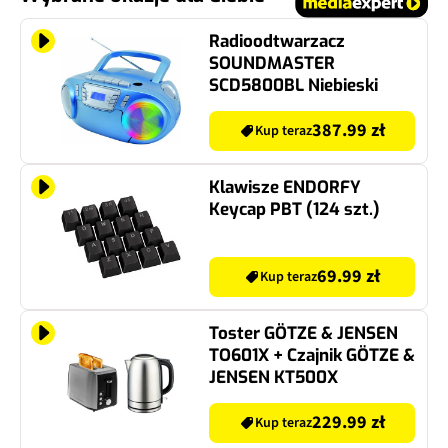
Radioodtwarzacz
SOUNDMASTER
SCD5800BL Niebieski
387.99 zł
Kup teraz
Klawisze ENDORFY
Keycap PBT (124 szt.)
69.99 zł
Kup teraz
Toster GÖTZE & JENSEN
TO601X + Czajnik GÖTZE &
JENSEN KT500X
229.99 zł
Kup teraz