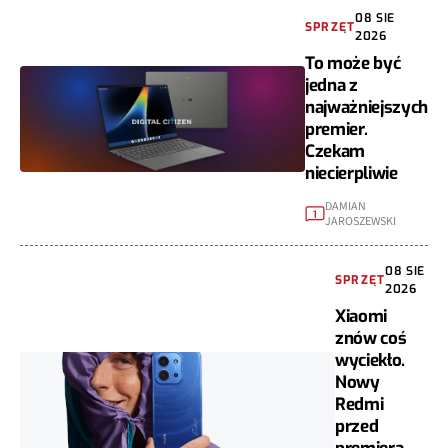
08 SIE
SPRZĘT
2026
To może być
jedna z
najważniejszych
premier.
Czekam
niecierpliwie
DAMIAN
1
JAROSZEWSKI
08 SIE
SPRZĘT
2026
Xiaomi
znów coś
wyciekło.
Nowy
Redmi
przed
premierą