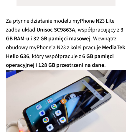
Za płynne działanie modelu myPhone N23 Lite
zadba układ
Unisoc SC9863A
, współpracujący z
3
GB RAM-u
i
32 GB pamięci masowej
. Wewnątrz
obudowy myPhone'a N23 z kolei pracuje
MediaTek
Helio G36
, który współpracuje z
6 GB pamięci
operacyjnej
i
128 GB przestrzeni na dane
.