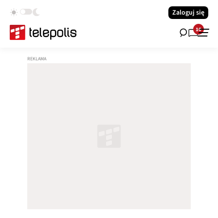
Zaloguj się
10