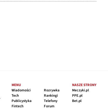
MENU
NASZE STRONY
Wiadomości
Rozrywka
Meczyki.pl
Tech
Rankingi
PPE.pl
y
Publicystyka
Telefony
Bet.pl
Fintech
Forum