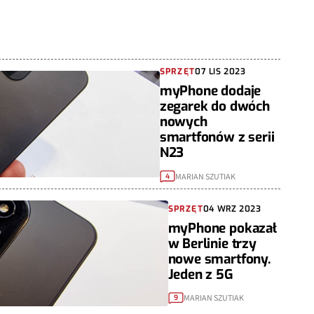
SPRZĘT
07 LIS 2023
myPhone dodaje
zegarek do dwóch
nowych
smartfonów z serii
N23
MARIAN SZUTIAK
4
SPRZĘT
04 WRZ 2023
myPhone pokazał
w Berlinie trzy
nowe smartfony.
Jeden z 5G
MARIAN SZUTIAK
9