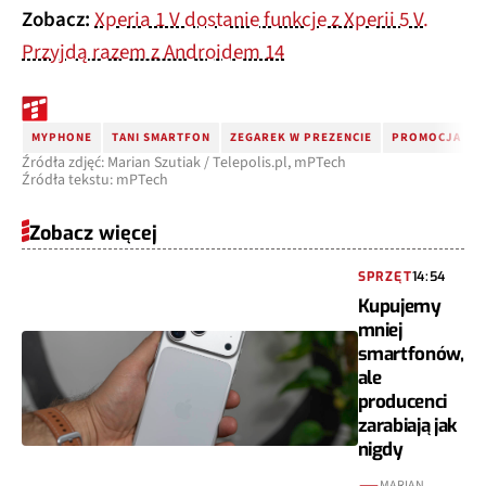
Zobacz:
Xperia 1 V dostanie funkcje z Xperii 5 V.
Przyjdą razem z Androidem 14
MYPHONE
TANI SMARTFON
ZEGAREK W PREZENCIE
PROMOCJA NA 
Źródła zdjęć: Marian Szutiak / Telepolis.pl, mPTech
Źródła tekstu: mPTech
Zobacz więcej
SPRZĘT
14:54
Kupujemy
mniej
smartfonów,
ale
producenci
zarabiają jak
nigdy
MARIAN