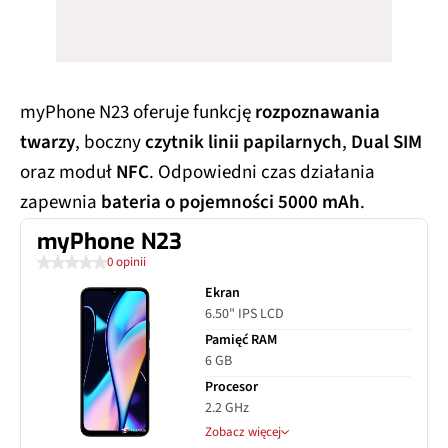
myPhone N23 oferuje funkcję
rozpoznawania
twarzy
, boczny
czytnik linii papilarnych
,
Dual SIM
oraz moduł
NFC
. Odpowiedni czas działania
zapewnia
bateria o pojemności 5000 mAh
.
myPhone N23
0 opinii
Ekran
6.50" IPS LCD
Pamięć RAM
6 GB
Procesor
2.2 GHz
Zobacz więcej