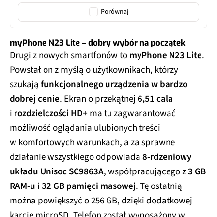
Porównaj
myPhone N23 Lite – dobry wybór na początek
Drugi z nowych smartfonów to
myPhone N23 Lite
.
Powstał on z myślą o użytkownikach, którzy
szukają
funkcjonalnego urządzenia w bardzo
dobrej cenie
. Ekran o przekątnej
6,51 cala
i
rozdzielczości HD+
ma tu zagwarantować
możliwość oglądania ulubionych treści
w komfortowych warunkach, a za sprawne
działanie wszystkiego odpowiada
8-rdzeniowy
układu Unisoc SC9863A
, współpracującego z
3 GB
RAM-u
i
32 GB pamięci masowej
. Tę ostatnią
można powiększyć o 256 GB, dzięki dodatkowej
karcie microSD. Telefon został wyposażony w