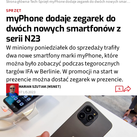
Strona główna
Tech
Sprzęt
myPhone dodaje zegarek do dwóch nowych smartfonów z serii N23
SPRZĘT
myPhone dodaje zegarek do
dwóch nowych smartfonów z
serii N23
W miniony poniedziałek do sprzedaży trafiły
dwa nowe smartfony marki myPhone, które
można było zobaczyć podczas tegorocznych
targów IFA w Berlinie. W promocji na start w
prezencie można dostać zegarek w prezencie.
MARIAN SZUTIAK (MSNET)
4
07 LIS 2023