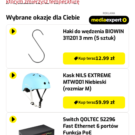
którym zmierzysz temperaturę
REKLAMA
Wybrane okazje dla Ciebie
Haki do wędzenia BIOWIN
311201 3 mm (5 sztuk)
12.99 zł
Kup teraz
Kask NILS EXTREME
MTW001 Niebieski
(rozmiar M)
59.99 zł
Kup teraz
Switch QOLTEC 52296
Fast Ethernet 6 portów
Funkcja PoE