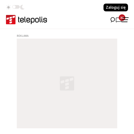
Zaloguj się
38