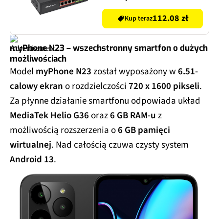
112.08 zł
Kup teraz
myPhone N23 – wszechstronny smartfon o dużych
możliwościach
Model
myPhone N23
został wyposażony w
6.51-
calowy ekran
o rozdzielczości
720 x 1600 pikseli
.
Za płynne działanie smartfonu odpowiada układ
MediaTek Helio G36
oraz
6 GB RAM-u
z
możliwością rozszerzenia o
6 GB pamięci
wirtualnej
. Nad całością czuwa czysty system
Android 13
.