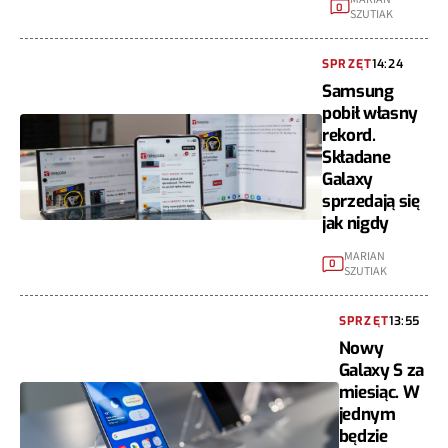
0
SZUTIAK
SPRZĘT
14:24
Samsung
pobił własny
rekord.
Składane
Galaxy
sprzedają się
jak nigdy
MARIAN
0
SZUTIAK
SPRZĘT
13:55
Nowy
Galaxy S za
miesiąc. W
jednym
będzie