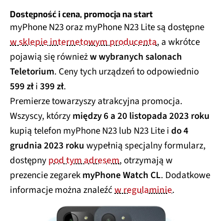
Dostępność i cena, promocja na start
myPhone N23 oraz myPhone N23 Lite są dostępne
w sklepie internetowym producenta
, a wkrótce
pojawią się również
w wybranych salonach
Teletorium
. Ceny tych urządzeń to odpowiednio
599 zł
i
399 zł
.
Premierze towarzyszy atrakcyjna promocja.
Wszyscy, którzy
między 6 a 20 listopada 2023 roku
kupią telefon myPhone N23 lub N23 Lite i
do 4
grudnia 2023 roku
wypełnią specjalny formularz,
dostępny
pod tym adresem
, otrzymają w
prezencie zegarek
myPhone Watch CL
. Dodatkowe
informacje można znaleźć
w regulaminie
.