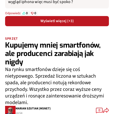
wygląd iphona więc musi być spoko ?
0
0
Odpowiedz
Wyświetl więcej (+3)
SPRZĘT
Kupujemy mniej smartfonów,
ale producenci zarabiają jak
nigdy
Na rynku smartfonów dzieje się coś
nietypowego. Sprzedaż liczona w sztukach
spada, ale producenci notują rekordowe
przychody. Wszystko przez coraz wyższe ceny
urządzeń i rosnące zainteresowanie droższymi
modelami.
MARIAN SZUTIAK (MSNET)
0
14:54