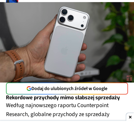
Dodaj do ulubionych źródeł w Google
Rekordowe przychody mimo słabszej sprzedaży
Według najnowszego raportu Counterpoint
Research, globalne przychody ze sprzedaży
smartfonów
wzrosły w drugim kwartale 2026 roku
o 7% rok do roku
, osiągając
rekordowe 109 mld