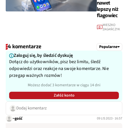
nawet
lepszy niż
flagowiec
MIESZKO
0
ZAGAŃCZYK
4 komentarze
Popularne
Zaloguj się, by śledzić dyskuję
Dołącz do użytkowników, pisz bez limitu, śledź
odpowiedzi oraz reakcje na swoje komentarze. Nie
przegap ważnych rozmów!
Możesz dodać 3 komentarze w ciągu 14 dni
Załóż konto
Dodaj komentarz
~gość
09 LIS 2023 · 16:57