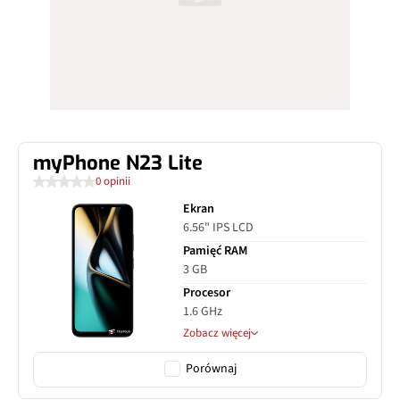
myPhone N23 Lite
0 opinii
Ekran
6.56" IPS LCD
Pamięć RAM
3 GB
Procesor
1.6 GHz
Zobacz więcej
Porównaj