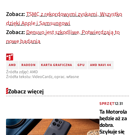
Zobacz:
TSMC z rekordowymi zyskami. Wszystko
dzięki Apple i Samsungowi
Zobacz:
Denuvo jest szkodliwe. Potwierdzają to
nowe badania
AMD
RADEON
KARTA GRAFICZNA
GPU
AMD NAVI 44
Źródła zdjęć: AMD
Źródła tekstu: VideoCardz, oprac. własne
Zobacz więcej
SPRZĘT
12:31
Ta Motorola
będzie aż za
dobra.
Szykuje się