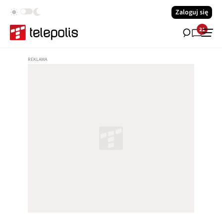
Zaloguj się
21