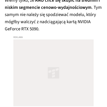
Wiemy tylko, że
AMD chce się skupić na średnim i
niskim segmencie cenowo-wydajnościowym
. Tym
samym nie należy się spodziewać modelu, który
mógłby walczyć z nadciągającą kartą NVIDIA
GeForce RTX 5090.