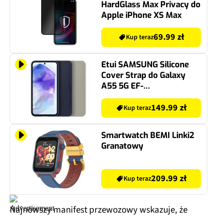
HardGlass Max Privacy do
Apple iPhone XS Max
69.99 zł
Kup teraz
Etui SAMSUNG Silicone
Cover Strap do Galaxy
A55 5G EF-
GA556TBEGWW Czarny
149.99 zł
Kup teraz
Smartwatch BEMI Linki2
Granatowy
209.99 zł
Kup teraz
Najnowszy manifest przewozowy wskazuje, że