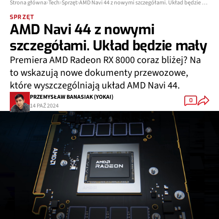
Strona główna
Tech
Sprzęt
AMD Navi 44 z nowymi szczegółami. Układ będzie mały
SPRZĘT
AMD Navi 44 z nowymi
szczegółami. Układ będzie mały
Premiera AMD Radeon RX 8000 coraz bliżej? Na
to wskazują nowe dokumenty przewozowe,
które wyszczególniają układ AMD Navi 44.
PRZEMYSŁAW BANASIAK (YOKAI)
0
14 PAŹ 2024