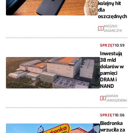
kolejny hit
dla
oszczędnych
MIESZKO
1
ZAGAŃCZYK
SPRZĘT
10:59
Inwestują
38 mld
dolarów w
pamięci
DRAM i
NAND
DAMIAN
0
JAROSZEWSKI
SPRZĘT
10:06
Biedronka
wrzuciła za