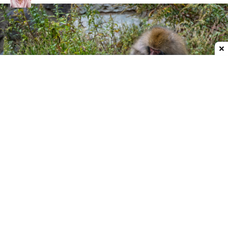
Dodaj do ulubionych źródeł w Google
Przyjaźnie ponad granicami gatunków
Cyril Grueter, badacz zachowań społecznych
naczelnych z Uniwersytetu Oksfordzkiego, zwrócił
na to uwagę w zoo w Szanghaju. Gibbon białolicy
trzymał w rękach mysz, która wpełzła do jego