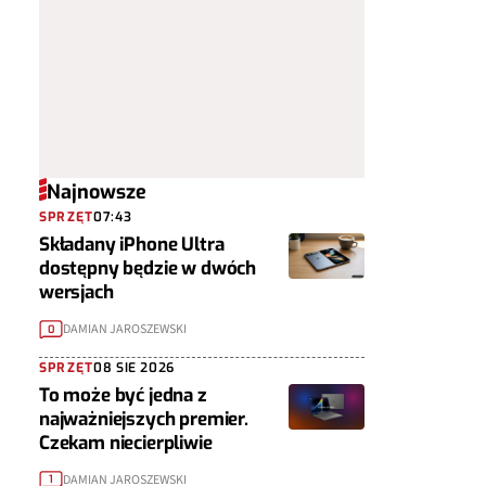
Najnowsze
SPRZĘT
07:43
Składany iPhone Ultra
dostępny będzie w dwóch
wersjach
DAMIAN JAROSZEWSKI
0
SPRZĘT
08 SIE 2026
To może być jedna z
najważniejszych premier.
Czekam niecierpliwie
DAMIAN JAROSZEWSKI
1