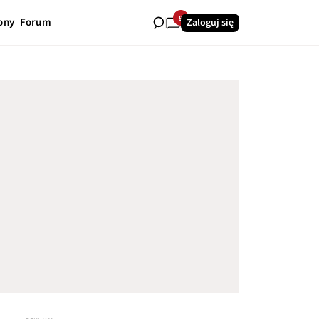
9
ony
Forum
Zaloguj się