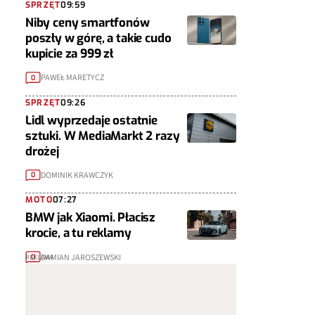
SPRZĘT
09:59
Niby ceny smartfonów
poszły w górę, a takie cudo
kupicie za 999 zł
PAWEŁ MARETYCZ
0
SPRZĘT
09:26
Lidl wyprzedaje ostatnie
sztuki. W MediaMarkt 2 razy
drożej
DOMINIK KRAWCZYK
0
MOTO
07:27
BMW jak Xiaomi. Płacisz
krocie, a tu reklamy
DAMIAN JAROSZEWSKI
0