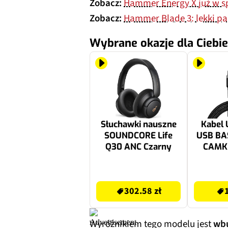
Zobacz:
Hammer Energy X już w s
Zobacz:
Hammer Blade 3: lekki pa
Wybrane okazje dla Ciebie
Słuchawki nauszne
Kabel 
SOUNDCORE Life
USB BA
Q30 ANC Czarny
CAMKL
Czar
302.58 zł
14.99 zł
302.58 zł
Wyróżnikiem tego modelu jest
wb