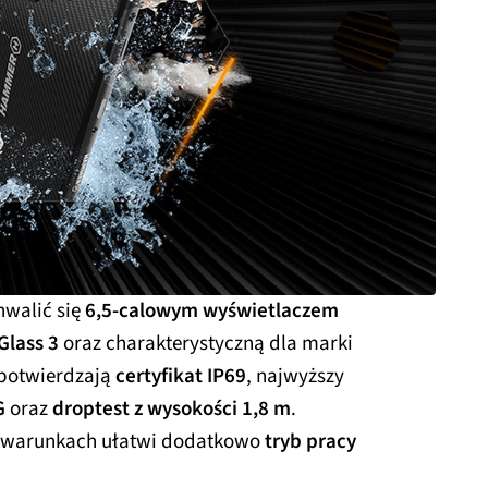
walić się
6,5-calowym wyświetlaczem
 Glass 3
oraz charakterystyczną dla marki
 potwierdzają
certyfikat IP69
, najwyższy
G
oraz
droptest z wysokości 1,8 m
.
ch warunkach ułatwi dodatkowo
tryb pracy