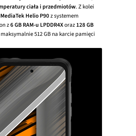
mperatury ciała i przedmiotów
. Z kolei
d
MediaTek Helio P90
z systemem
 on z
6 GB RAM-u LPDDR4X
oraz
128 GB
 o maksymalnie 512 GB na karcie pamięci