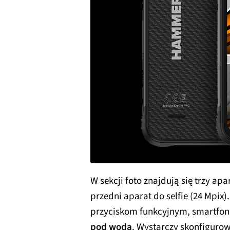
W sekcji foto znajdują się trzy apar
przedni aparat do selfie (24 Mpi
przyciskom funkcyjnym, smartfon 
pod wodą
. Wystarczy skonfiguro