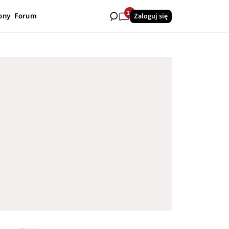
28
ony
Forum
Zaloguj się