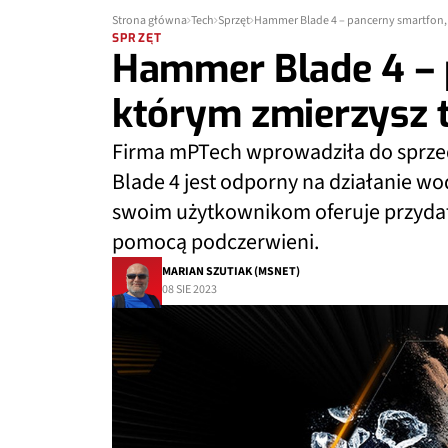
Strona główna
Tech
Sprzęt
Hammer Blade 4 – pancerny smartfon,
SPRZĘT
Hammer Blade 4 – 
którym zmierzysz 
Firma mPTech wprowadziła do sprz
Blade 4 jest odporny na działanie wo
swoim użytkownikom oferuje przydatn
pomocą podczerwieni.
MARIAN SZUTIAK (MSNET)
08 SIE 2023