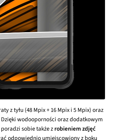
aty z tyłu (48 Mpix + 16 Mpix i 5 Mpix) oraz
x). Dzięki wodooporności oraz dodatkowym
poradzi sobie także z
robieniem zdjęć
wać odpowiednio umiejscowiony z boku