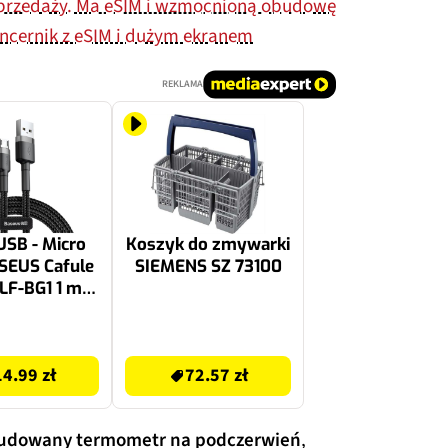
przedaży. Ma eSIM i wzmocnioną obudowę
ncernik z eSIM i dużym ekranem
REKLAMA
USB - Micro
Koszyk do zmywarki
SEUS Cafule
SIEMENS SZ 73100
F-BG1 1 m
no-szary
72.57 zł
14.99 zł
72.57 zł
udowany termometr na podczerwień
,