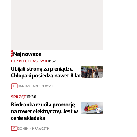
Najnowsze
BEZPIECZEŃSTWO
11:52
Ubijali strony za pieniądze.
Chłopaki posiedzą nawet 8 lat
DAMIAN JAROSZEWSKI
0
SPRZĘT
10:30
Biedronka rzuciła promocję
na rower elektryczny. Jest w
cenie składaka
DOMINIK KRAWCZYK
0