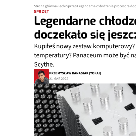
Strona główna
Tech
Sprzęt
Legendarne chłodzenie procesora docze
SPRZĘT
Legendarne chłodz
doczekało się jeszc
Kupiłeś nowy zestaw komputerowy? J
temperatury? Panaceum może być naj
Scythe.
PRZEMYSŁAW BANASIAK (YOKAI)
21 MAR 2022