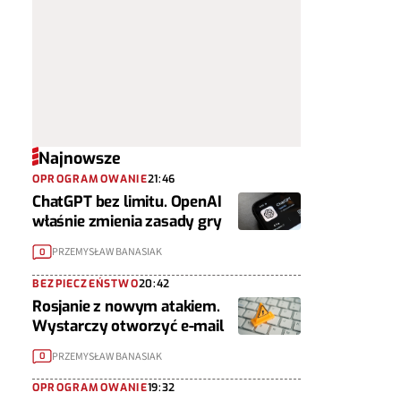
Najnowsze
OPROGRAMOWANIE
21:46
ChatGPT bez limitu. OpenAI
właśnie zmienia zasady gry
PRZEMYSŁAW BANASIAK
0
BEZPIECZEŃSTWO
20:42
Rosjanie z nowym atakiem.
Wystarczy otworzyć e-mail
PRZEMYSŁAW BANASIAK
0
OPROGRAMOWANIE
19:32