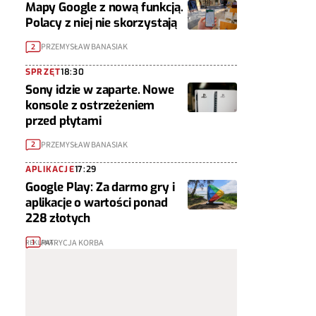
Mapy Google z nową funkcją.
Polacy z niej nie skorzystają
PRZEMYSŁAW BANASIAK
2
SPRZĘT
18:30
Sony idzie w zaparte. Nowe
konsole z ostrzeżeniem
przed płytami
PRZEMYSŁAW BANASIAK
2
APLIKACJE
17:29
Google Play: Za darmo gry i
aplikacje o wartości ponad
228 złotych
PATRYCJA KORBA
1