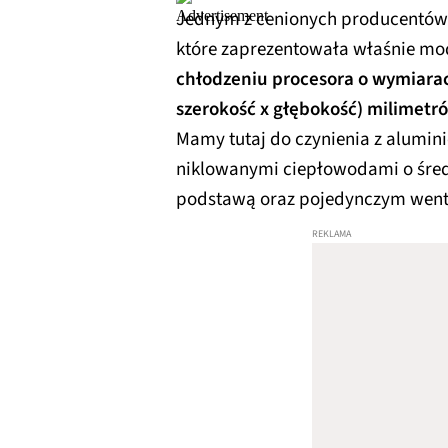
Jednym z cenionych producentów n
które zaprezentowała właśnie mod
chłodzeniu procesora o wymiarac
szerokość x głębokość) milimetr
Mamy tutaj do czynienia z alumi
niklowanymi ciepłowodami o śred
podstawą oraz pojedynczym went