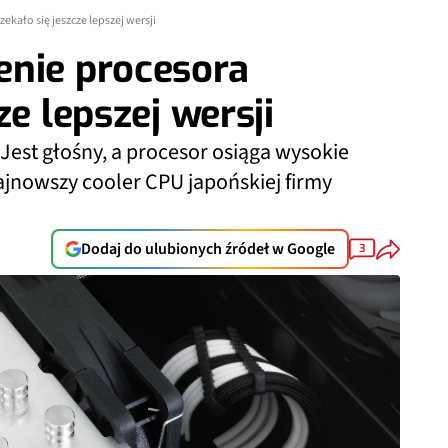
kało się jeszcze lepszej wersji
enie procesora
ze lepszej wersji
est głośny, a procesor osiąga wysokie
nowszy cooler CPU japońskiej firmy
Dodaj do ulubionych źródeł w Google
3