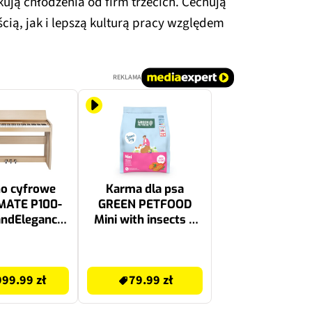
ują chłodzenia od firm trzecich. Cechują
cią, jak i lepszą kulturą pracy względem
REKLAMA
no cyfrowe
Karma dla psa
MATE P100-
GREEN PETFOOD
ndElegance
Mini with insects 3
rewno
kg
79.99 zł
99.99 zł
79.99 zł