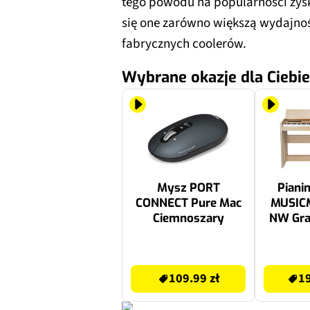
tego powodu na popularności zysk
się one zarówno większą wydajnoś
fabrycznych coolerów.
Wybrane okazje dla Ciebie
Mysz PORT
Piani
CONNECT Pure Mac
MUSIC
Ciemnoszary
NW Gra
D
129.99 zł
2239 zł
109.99 zł
19