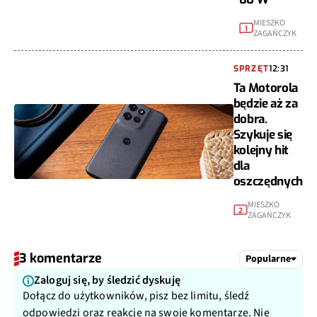
MIESZKO
1
ZAGAŃCZYK
SPRZĘT
12:31
Ta Motorola
będzie aż za
dobra.
Szykuje się
kolejny hit
dla
oszczędnych
MIESZKO
2
ZAGAŃCZYK
3 komentarze
Popularne
Zaloguj się, by śledzić dyskuję
Dołącz do użytkowników, pisz bez limitu, śledź
odpowiedzi oraz reakcje na swoje komentarze. Nie