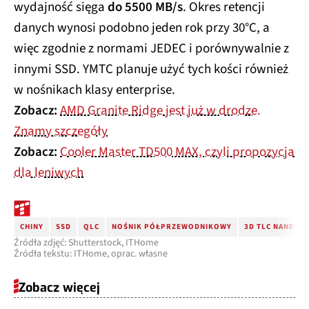
wydajność sięga
do 5500 MB/s
. Okres retencji
danych wynosi podobno jeden rok przy 30°C, a
więc zgodnie z normami JEDEC i porównywalnie z
innymi SSD. YMTC planuje użyć tych kości również
w nośnikach klasy enterprise.
Zobacz:
AMD Granite Ridge jest już w drodze.
Znamy szczegóły
Zobacz:
Cooler Master TD500 MAX, czyli propozycja
dla leniwych
CHINY
SSD
QLC
NOŚNIK PÓŁPRZEWODNIKOWY
3D TLC NAND
Źródła zdjęć: Shutterstock, ITHome
Źródła tekstu: ITHome, oprac. własne
Zobacz więcej