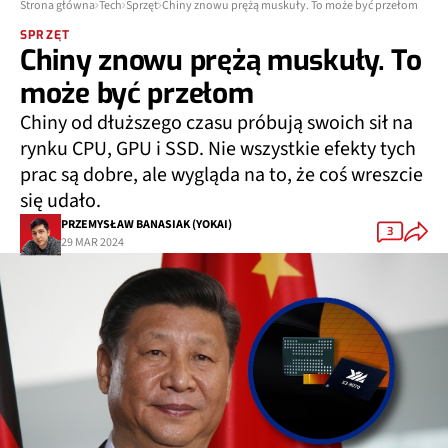
Strona główna
Tech
Sprzęt
Chiny znowu prężą muskuły. To może być przełom
SPRZĘT
Chiny znowu prężą muskuły. To
może być przełom
Chiny od dłuższego czasu próbują swoich sił na
rynku CPU, GPU i SSD. Nie wszystkie efekty tych
prac są dobre, ale wygląda na to, że coś wreszcie
się udało.
PRZEMYSŁAW BANASIAK (YOKAI)
3
29 MAR 2024