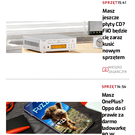
SPRZĘT
15:41
Masz
jeszcze
płyty CD?
FiiO będzie
cię zaraz
kusić
nowym
sprzętem
MIESZKO
0
ZAGAŃCZYK
SPRZĘT
14:54
Masz
OnePlus?
Oppo da ci
prawie za
darmo
ładowarkę
80 W