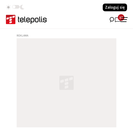
Zaloguj się
17