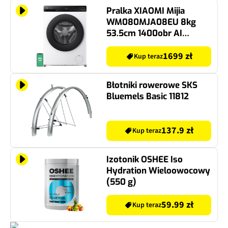
Pralka XIAOMI Mijia
WM080MJA08EU 8kg
53.5cm 1400obr AI
Energy Saving Sterowanie
smartfonem
1699 zł
Kup teraz
Błotniki rowerowe SKS
Bluemels Basic 11812
137.9 zł
Kup teraz
Izotonik OSHEE Iso
Hydration Wieloowocowy
(550 g)
59.99 zł
Kup teraz