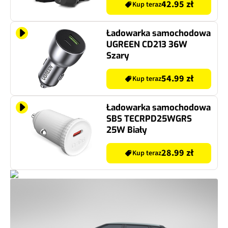
42.95 zł
Kup teraz
Ładowarka samochodowa
UGREEN CD213 36W
Szary
54.99 zł
Kup teraz
Ładowarka samochodowa
SBS TECRPD25WGRS
25W Biały
28.99 zł
Kup teraz