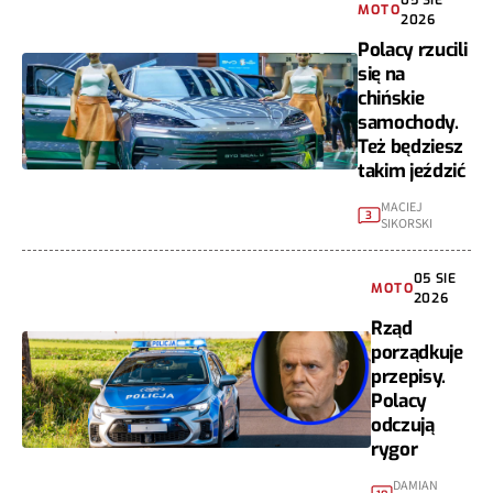
05 SIE
MOTO
2026
Polacy rzucili
się na
chińskie
samochody.
Też będziesz
takim jeździć
MACIEJ
3
SIKORSKI
05 SIE
MOTO
2026
Rząd
porządkuje
przepisy.
Polacy
odczują
rygor
DAMIAN