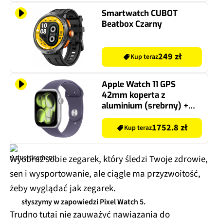
Smartwatch CUBOT
Beatbox Czarny
249 zł
Kup teraz
Apple Watch 11 GPS
42mm koperta z
aluminium (srebrny) +
pasek sportowy rozmiar
M/L (mleczny fiolet)
1752.8 zł
Kup teraz
Wyobraź sobie zegarek, który śledzi Twoje zdrowie,
sen i wysportowanie, ale ciągle ma przyzwoitość,
żeby wyglądać jak zegarek.
słyszymy w zapowiedzi Pixel Watch 5.
Trudno tutaj nie zauważyć nawiązania do