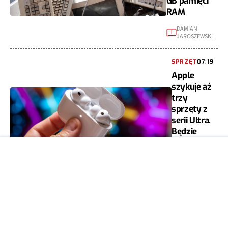
GB pamięci
RAM
DAMIAN
1
JAROSZEWSKI
SPRZĘT
07:19
Apple
szykuje aż
trzy
sprzęty z
serii Ultra.
Będzie
drogo
DAMIAN
0
JAROSZEWSKI
07 SIE
SPRZĘT
2026
Nadciąga
laptop cienki