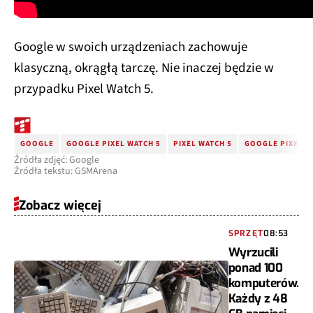
Google w swoich urządzeniach zachowuje
klasyczną, okrągłą tarczę. Nie inaczej będzie w
przypadku Pixel Watch 5.
GOOGLE
GOOGLE PIXEL WATCH 5
PIXEL WATCH 5
GOOGLE PIXEL W
Źródła zdjęć: Google
Źródła tekstu: GSMArena
Zobacz więcej
SPRZĘT
08:53
Wyrzucili
ponad 100
komputerów.
Każdy z 48