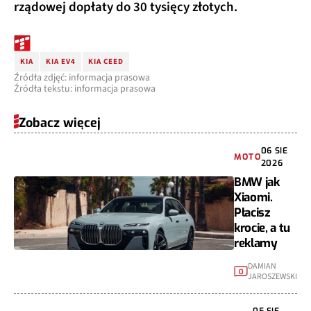
rządowej dopłaty do 30 tysięcy złotych.
KIA
KIA EV4
KIA CEED
Źródła zdjęć: informacja prasowa
Źródła tekstu: informacja prasowa
Zobacz więcej
06 SIE
MOTO
2026
BMW jak
Xiaomi.
Płacisz
krocie, a tu
reklamy
DAMIAN
0
JAROSZEWSKI