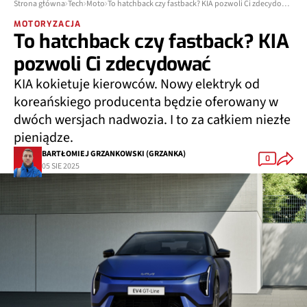
Strona główna
Tech
Moto
To hatchback czy fastback? KIA pozwoli Ci zdecydować
MOTORYZACJA
To hatchback czy fastback? KIA
pozwoli Ci zdecydować
KIA kokietuje kierowców. Nowy elektryk od
koreańskiego producenta będzie oferowany w
dwóch wersjach nadwozia. I to za całkiem niezłe
pieniądze.
BARTŁOMIEJ GRZANKOWSKI (GRZANKA)
0
05 SIE 2025