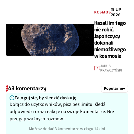
19 LIP
KOSMOS
2026
Kazali im tego
nie robić.
Japończycy
dokonali
niemożliwego
w kosmosie
JAKUB
7
KRAWCZYŃSKI
43 komentarzy
Popularne
Zaloguj się, by śledzić dyskuję
Dołącz do użytkowników, pisz bez limitu, śledź
odpowiedzi oraz reakcje na swoje komentarze. Nie
przegap ważnych rozmów!
Możesz dodać 3 komentarze w ciągu 14 dni