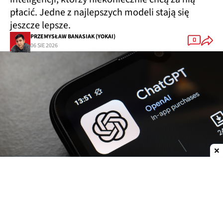
płacić. Jedne z najlepszych modeli stają się
jeszcze lepsze.
PRZEMYSŁAW BANASIAK (YOKAI)
0
06 SIE 2026
Dodaj do ulubionych źródeł w Google
OpenAI
zwiększa możliwości
ChatGPT.
Darmowi