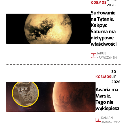
KOSMOS
2026
Surfowanie
na Tytanie.
Księżyc
Saturna ma
nietypowe
właściwości
JAKUB
5
KRAWCZYŃSKI
30
KOSMOS
LIP
2026
Awaria ma
Marsie.
Tego nie
wyklepiesz
DAMIAN
3
JAROSZEWSKI