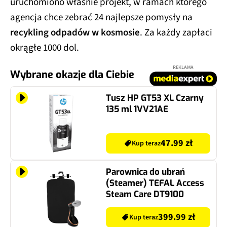
uruchomiono właśnie projekt, w ramach którego
agencja chce zebrać 24 najlepsze pomysły na
recykling odpadów w kosmosie
. Za każdy zapłaci
okrągłe 1000 dol.
REKLAMA
Wybrane okazje dla Ciebie
Tusz HP GT53 XL Czarny
135 ml 1VV21AE
47.99 zł
Kup teraz
Parownica do ubrań
(Steamer) TEFAL Access
Steam Care DT9100
399.99 zł
Kup teraz