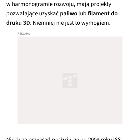
w harmonogramie rozwoju, mają projekty
pozwalające uzyskać
paliwo
lub
filament do
druku 3D
. Niemniej nie jest to wymogiem.
Niech za przykład posłuży, ze od 2009 roku ISS