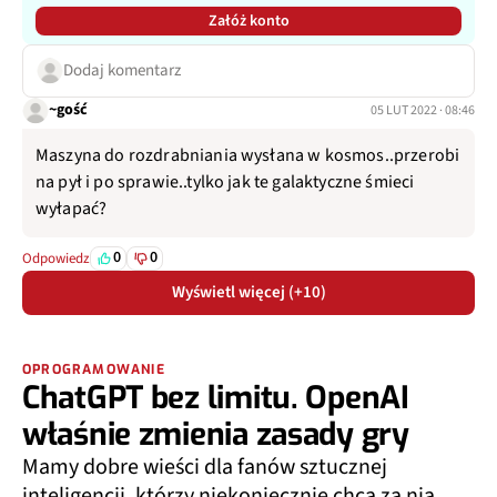
Załóż konto
Dodaj komentarz
~gość
05 LUT 2022 · 08:46
Maszyna do rozdrabniania wysłana w kosmos..przerobi
na pył i po sprawie..tylko jak te galaktyczne śmieci
wyłapać?
0
0
Odpowiedz
Wyświetl więcej (+10)
OPROGRAMOWANIE
ChatGPT bez limitu. OpenAI
właśnie zmienia zasady gry
Mamy dobre wieści dla fanów sztucznej
inteligencji, którzy niekoniecznie chcą za nią