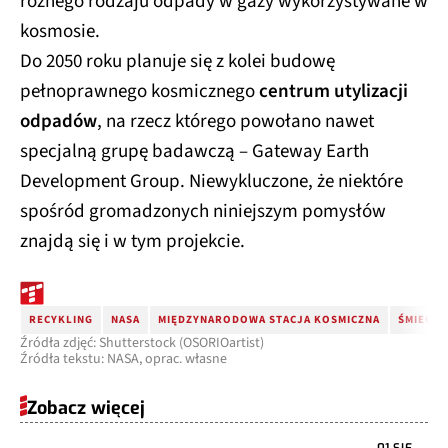
różnego rodzaju odpady w gazy wykorzystywane w
kosmosie.
Do 2050 roku planuje się z kolei budowę
pełnoprawnego kosmicznego
centrum utylizacji
odpadów
, na rzecz którego powołano nawet
specjalną grupę badawczą – Gateway Earth
Development Group. Niewykluczone, że niektóre
spośród gromadzonych niniejszym pomysłów
znajdą się i w tym projekcie.
RECYKLING
NASA
MIĘDZYNARODOWA STACJA KOSMICZNA
ŚMIECI 
Źródła zdjęć: Shutterstock (OSORIOartist)
Źródła tekstu: NASA, oprac. własne
Zobacz więcej
01 SIE