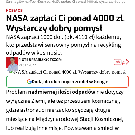
Strona główna
Tech
Kosmos
NASA zapłaci Ci ponad 4000 zł. Wystarczy dobry pomysł
KOSMOS
NASA zapłaci Ci ponad 4000 zł.
Wystarczy dobry pomysł
NASA zapłaci 1000 dol. (ok. 4110 zł) każdemu,
kto przedstawi sensowny pomysł na recykling
odpadów w kosmosie.
PIOTR URBANIAK (GTXXOR)
43
29 STY 2022
Dodaj do ulubionych źródeł w Google
Problem
nadmiernej ilości odpadów
nie dotyczy
wyłącznie Ziemi, ale też przestrzeni kosmicznej,
gdzie astronauci nierzadko spędzają długie
miesiące na Międzynarodowej Stacji Kosmicznej,
lub realizują inne misje. Powstawania śmieci w