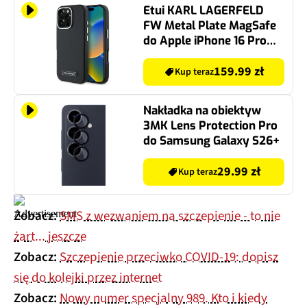
Etui KARL LAGERFELD
FW Metal Plate MagSafe
do Apple iPhone 16 Pro
Max Czarny
159.99 zł
Kup teraz
Nakładka na obiektyw
3MK Lens Protection Pro
do Samsung Galaxy S26+
29.99 zł
Kup teraz
Zobacz:
SMS z wezwaniem na szczepienie - to nie
żart... jeszcze
Zobacz:
Szczepienie przeciwko COVID-19: dopisz
się do kolejki przez internet
Zobacz:
Nowy numer specjalny 989. Kto i kiedy