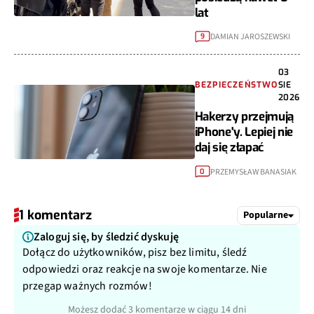
lat
DAMIAN JAROSZEWSKI
9
03
BEZPIECZEŃSTWO
SIE
2026
Hakerzy przejmują
iPhone'y. Lepiej nie
daj się złapać
PRZEMYSŁAW BANASIAK
0
1 komentarz
Popularne
Zaloguj się, by śledzić dyskuję
Dołącz do użytkowników, pisz bez limitu, śledź
odpowiedzi oraz reakcje na swoje komentarze. Nie
przegap ważnych rozmów!
Możesz dodać 3 komentarze w ciągu 14 dni