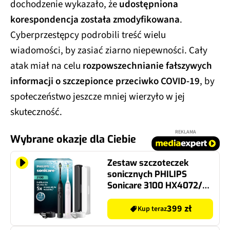
dochodzenie wykazało, że
udostępniona
korespondencja została zmodyfikowana
.
Cyberprzestępcy podrobili treść wielu
wiadomości, by zasiać ziarno niepewności. Cały
atak miał na celu
rozpowszechnianie fałszywych
informacji o szczepionce przeciwko COVID-19
, by
społeczeństwo jeszcze mniej wierzyło w jej
skuteczność.
REKLAMA
Wybrane okazje dla Ciebie
Zestaw szczoteczek
sonicznych PHILIPS
Sonicare 3100 HX4072/42
(2 szt.)
399 zł
Kup teraz