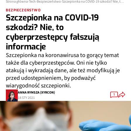
Strona główna
Tech
Bezpieczeństwo
Szczepionka na COVID-19 szkodzi? Nie, to cyberprzestępcy fałszują informacje
BEZPIECZEŃSTWO
Szczepionka na COVID-19
szkodzi? Nie, to
cyberprzestępcy fałszują
informacje
Szczepionka na koronawirusa to gorący temat
także dla cyberprzestępców. Oni nie tylko
atakują i wykradają dane, ale też modyfikują je
przed udostępnieniem, by podważyć
wiarygodność szczepionki.
ANNA RYMSZA (XYRCON)
1
18 STY 2021