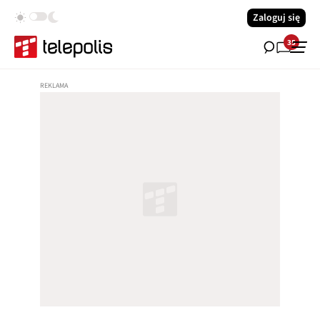
Zaloguj się
35