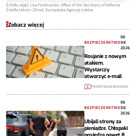
Źródła zdjęć: Lisa Ferdinando, Office of the Secretary of Defense
Źródła tekstu: ZDnet, Europejska Agencja Leków
Zobacz więcej
06
BEZPIECZEŃSTWO
SIE
2026
Rosjanie z nowym
atakiem.
Wystarczy
otworzyć e-mail
PRZEMYSŁAW BANASIAK
0
06
BEZPIECZEŃSTWO
SIE
2026
Ubijali strony za
pieniądze. Chłopaki
posiedzą nawet 8