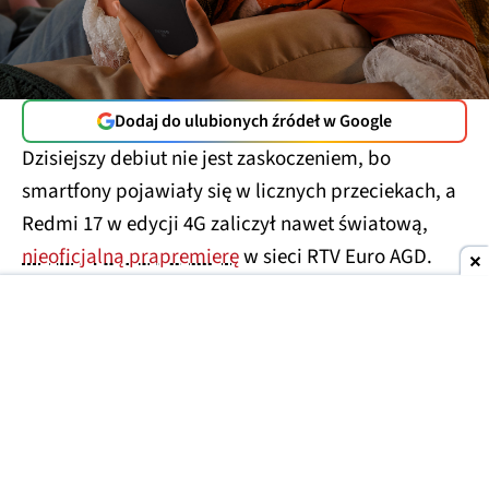
Dodaj do ulubionych źródeł w Google
Dzisiejszy debiut nie jest zaskoczeniem, bo
smartfony pojawiały się w licznych przeciekach, a
Redmi 17 w edycji 4G zaliczył nawet światową,
nieoficjalną prapremierę
w sieci RTV Euro AGD.
Teraz jednak telefony doczekały się pełnej
prezentacji i wchodzą już do sprzedaży.