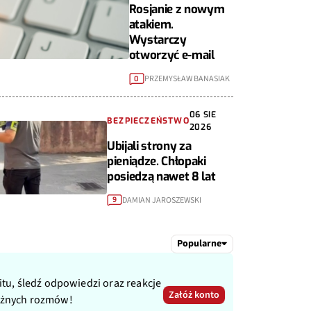
Rosjanie z nowym
atakiem.
Wystarczy
otworzyć e-mail
PRZEMYSŁAW BANASIAK
0
06 SIE
BEZPIECZEŃSTWO
2026
Ubijali strony za
pieniądze. Chłopaki
posiedzą nawet 8 lat
DAMIAN JAROSZEWSKI
9
Popularne
itu, śledź odpowiedzi oraz reakcje
Załóż konto
ażnych rozmów!