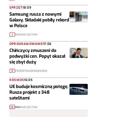
SPRZĘT
18:09
Samsung rusza z nowymi
Galaxy. Składaki pobiły rekord
w Polsce
MARIAN SZUTIAK
1
OPROGRAMOWANIE
17:06
Chińczycy zmuszeni do
podwyżki cen. Popyt okazał
się zbyt duży
PRZEMYSŁAW BANASIAK
0
KOSMOS
16:05
UE buduje kosmiczną potęgę.
Rusza projekt z 348
satelitami
MARIAN SZUTIAK
1