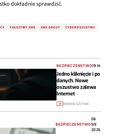
stko dokładnie sprawdzić.
PCY
FAŁSZYWY SMS
SMS GROZY
CYBEROSZUSTWO
SMS FAŁSZYWY
BEZPIECZEŃSTWO
19:14
Jedno kliknięcie i po
danych. Nowe
oszustwo zalewa
Internet
MARIAN SZUTIAK
0
06
BEZPIECZEŃSTWO
SIE
2026