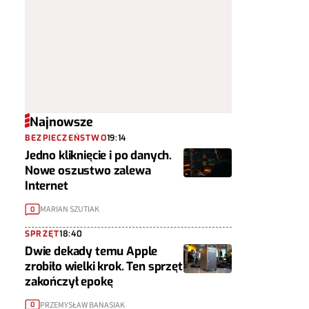
Najnowsze
BEZPIECZEŃSTWO
19:14
Jedno kliknięcie i po danych.
Nowe oszustwo zalewa
Internet
MARIAN SZUTIAK
0
SPRZĘT
18:40
Dwie dekady temu Apple
zrobiło wielki krok. Ten sprzęt
zakończył epokę
PRZEMYSŁAW BANASIAK
0