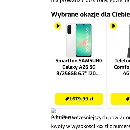
ma prowadzić do strony, gdzie m
Wybrane okazje dla Ciebie
Smartfon SAMSUNG
Telef
Galaxy A26 5G
Comfo
8/256GB 6.7" 120Hz
4G
Biały SM-A266
1679.99 zł
189 zł
1679.99 zł
Pomimo wcześniejszych powiadomi
kwoty w wysokości xxx zł z numer