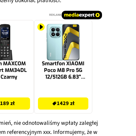
ożemy dokonać płatności.
REKLAMA
on MAXCOM
Smartfon XIAOMI
rt MM34DL
Poco M8 Pro 5G
 Czarny
12/512GB 6.83"
120Hz Zielony
1429 zł
189 zł
1429 zł
eń, nie odnotowaliśmy wpłaty zaległej
em referencyjnym xxx. Informujemy, że w