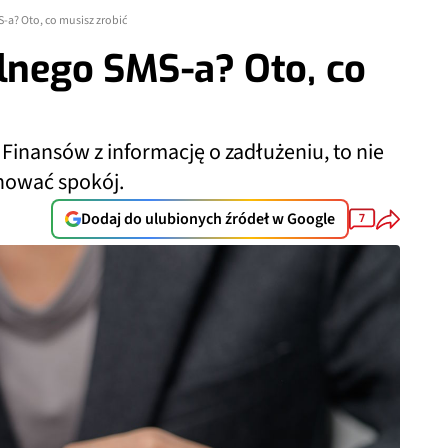
-a? Oto, co musisz zrobić
ilnego SMS-a? Oto, co
 Finansów z informację o zadłużeniu, to nie
hować spokój.
Dodaj do ulubionych źródeł w Google
7