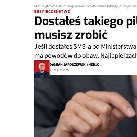
Strona główna
Tech
Bezpieczeństwo
Dostałeś takiego pilnego SMS
BEZPIECZEŃSTWO
Dostałeś takiego p
musisz zrobić
Jeśli dostałeś SMS-a od Ministerstwa
ma powodów do obaw. Najlepiej zac
DAMIAN JAROSZEWSKI (NER1O)
13 MAR 2025