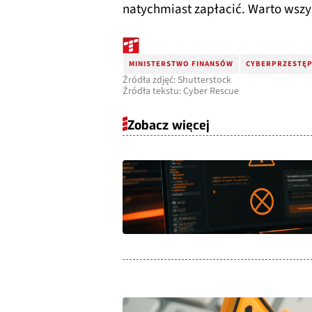
natychmiast zapłacić. Warto wszy
MINISTERSTWO FINANSÓW
CYBERPRZESTĘ
Źródła zdjęć: Shutterstock
Źródła tekstu: Cyber Rescue
Zobacz więcej