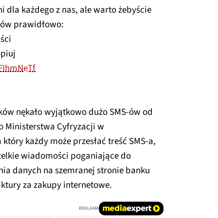
 dla każdego z nas, ale warto żebyście
-ów prawidłowo:
ści
piuj
AFIhmNeTf
laków nękało wyjątkowo dużo SMS-ów od
o Ministerstwa Cyfryzacji w
który każdy może przesłać treść SMS-a,
zelkie wiadomości poganiające do
nia danych na szemranej stronie banku
aktury za zakupy internetowe.
REKLAMA