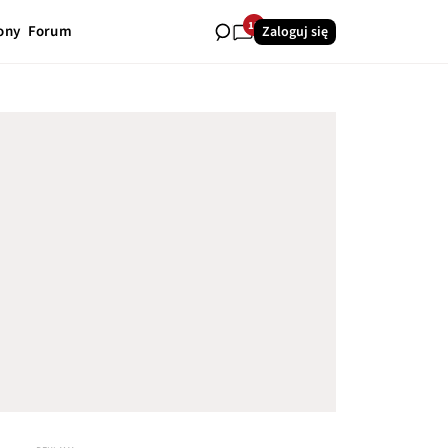
12
ony
Forum
Zaloguj się