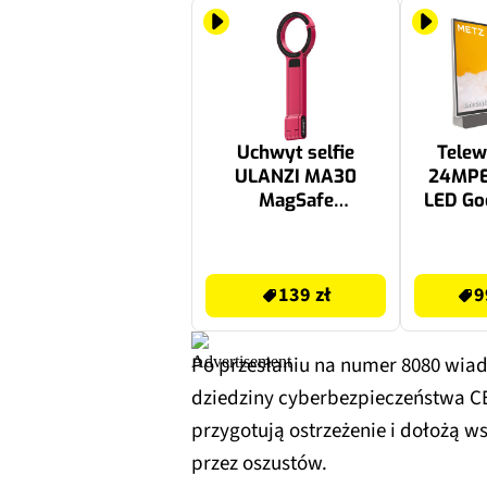
Uchwyt selfie
Telew
ULANZI MA30
24MPE
MagSafe
LED Go
Ciemnoróżowy
Tra
139 zł
1149.99 zł
139 zł
9
Po przesłaniu na numer 8080 wiado
dziedziny cyberbezpieczeństwa CER
przygotują ostrzeżenie i dołożą ws
przez oszustów.