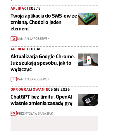
APLIKACJE
08:18
Twoja aplikacja do SMS-ów ze
zmianą. Chodzi o jeden
element
DAMIAN JAROSZEWSKI
0
APLIKACJE
07:41
Aktualizacja Google Chrome.
Już szukają sposobu, jak to
wyłączyć
DAMIAN JAROSZEWSKI
1
OPROGRAMOWANIE
06 SIE 2026
ChatGPT bez limitu. OpenAI
właśnie zmienia zasady gry
PRZEMYSŁAW BANASIAK
0