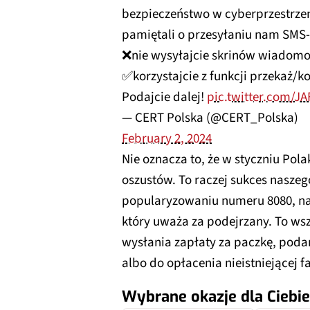
bezpieczeństwo w cyberprzestrzeni
pamiętali o przesyłaniu nam SMS
❌nie wysyłajcie skrinów wiadomo
✅korzystajcie z funkcji przekaż/ko
Podajcie dalej!
pic.twitter.com/J
— CERT Polska (@CERT_Polska)
February 2, 2024
Nie oznacza to, że w styczniu Po
oszustów. To raczej sukces naszeg
popularyzowaniu numeru 8080, na 
który uważa za podejrzany. To ws
wysłania zapłaty za paczkę, poda
albo do opłacenia nieistniejącej f
Wybrane okazje dla Ciebie