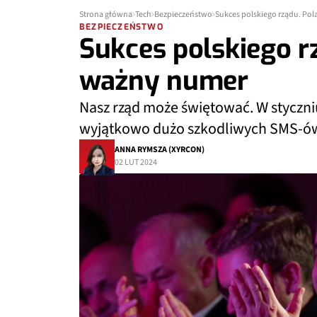
Strona główna
Tech
Bezpieczeństwo
Sukces polskiego rządu. Po
BEZPIECZEŃSTWO
Sukces polskiego r
ważny numer
Nasz rząd może świętować. W styczniu
wyjątkowo dużo szkodliwych SMS-ó
ANNA RYMSZA (XYRCON)
02 LUT 2024