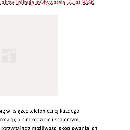
laków i pilnują mObywatela. 30 lat NASK
ę w książce telefonicznej każdego
ormację o nim rodzinie i znajomym.
 korzystając z
możliwości skopiowania ich