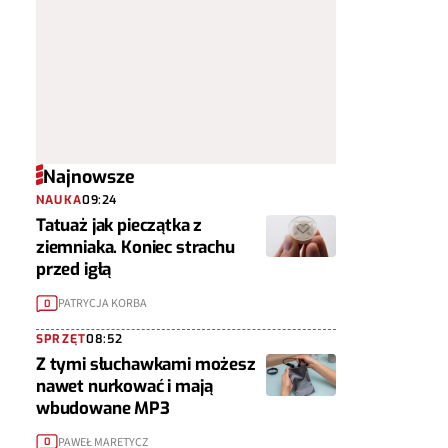
Najnowsze
NAUKA
09:24
Tatuaż jak pieczątka z
ziemniaka. Koniec strachu
przed igłą
PATRYCJA KORBA
0
SPRZĘT
08:52
Z tymi słuchawkami możesz
nawet nurkować i mają
wbudowane MP3
PAWEŁ MARETYCZ
0