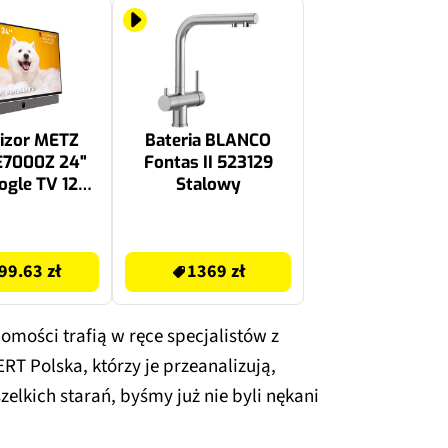
izor METZ
Bateria BLANCO
7000Z 24"
Fontas II 523129
ogle TV 12V
Stalowy
vel Biały
1369 zł
99.63 zł
1369 zł
mości trafią w ręce specjalistów z
T Polska, którzy je przeanalizują,
zelkich starań, byśmy już nie byli nękani