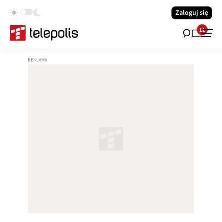
Zaloguj się
11