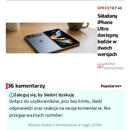
SPRZĘT
07:43
Składany
iPhone
Ultra
dostępny
będzie w
dwóch
wersjach
DAMIAN
0
JAROSZEWSKI
36 komentarzy
Popularne
Zaloguj się, by śledzić dyskuję
Dołącz do użytkowników, pisz bez limitu, śledź
odpowiedzi oraz reakcje na swoje komentarze. Nie
przegap ważnych rozmów!
Możesz dodać 3 komentarze w ciągu 14 dni