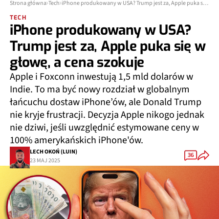
Strona główna
Tech
iPhone produkowany w USA? Trump jest za, Apple puka się w głowę, a cena szokuje
TECH
iPhone produkowany w USA?
Trump jest za, Apple puka się w
głowę, a cena szokuje
Apple i Foxconn inwestują 1,5 mld dolarów w
Indie. To ma być nowy rozdział w globalnym
łańcuchu dostaw iPhone’ów, ale Donald Trump
nie kryje frustracji. Decyzja Apple nikogo jednak
nie dziwi, jeśli uwzględnić estymowane ceny w
100% amerykańskich iPhone'ów.
LECH OKOŃ (LUIN)
36
23 MAJ 2025