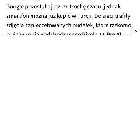
Google pozostało jeszcze trochę czasu, jednak
smartfon można już kupić w Turcji. Do sieci trafiły
zdjęcia zapieczętowanych pudełek, które rzekomo
kryją w sobie
nadchodzącego Pixela 11 Pro XL
.
Smartfony miały trafić w ręce handlarzy z szarej
strefy, którzy wycenili te przedpremierowe rarytasy
na kwotę
1700 USD
(ok. 6300 zł). Prawdopodobnie
finalna cena za smartfon będzie porównywalna lub
niewiele niższa.