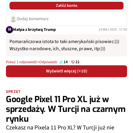
Załóż konto
Dodaj komentarz
M
Małpa z brzytwą Trump
23 MAJ 2025 · 17:50
Pomarańczowa istota to taki amerykański pisowiec:)))
Wszystko narodowe, ich, słuszne, prawe, itp:)))
14
21
Pokaż 1 odpowiedź
Odpowiedz
Wyświetl więcej (+10)
SPRZĘT
Google Pixel 11 Pro XL już w
sprzedaży. W Turcji na czarnym
rynku
Czekasz na Pixela 11 Pro XL? W Turcji już nie