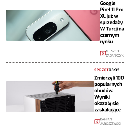
Google
Pixel 11 Pro
XL już w
sprzedaży.
W Turcji na
czarnym
rynku
MIESZKO
0
ZAGAŃCZYK
SPRZĘT
08:35
Zmierzyli 100
popularnych
obudów.
Wyniki
okazały się
zaskakujące
DAMIAN
0
JAROSZEWSKI