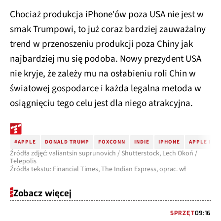
Chociaż produkcja iPhone'ów poza USA nie jest w
smak Trumpowi, to już coraz bardziej zauważalny
trend w przenoszeniu produkcji poza Chiny jak
najbardziej mu się podoba. Nowy prezydent USA
nie kryje, że zależy mu na osłabieniu roli Chin w
światowej gospodarce i każda legalna metoda w
osiągnięciu tego celu jest dla niego atrakcyjna.
#APPLE
DONALD TRUMP
FOXCONN
INDIE
IPHONE
APPLE IPH
Źródła zdjęć: valiantsin suprunovich / Shutterstock, Lech Okoń /
Telepolis
Źródła tekstu: Financial Times, The Indian Express, oprac. wł
Zobacz więcej
SPRZĘT
09:16