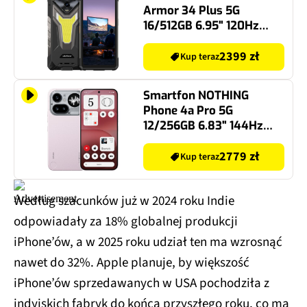
Armor 34 Plus 5G
16/512GB 6.95" 120Hz
Czarny
2399 zł
Kup teraz
Smartfon NOTHING
Phone 4a Pro 5G
12/256GB 6.83" 144Hz
Różowy
2779 zł
Kup teraz
Według szacunków już w 2024 roku Indie
odpowiadały za 18% globalnej produkcji
iPhone’ów, a w 2025 roku udział ten ma wzrosnąć
nawet do 32%. Apple planuje, by większość
iPhone’ów sprzedawanych w USA pochodziła z
indyjskich fabryk do końca przyszłego roku, co ma