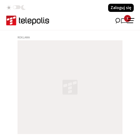
Zaloguj się
7