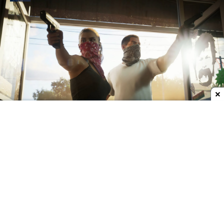
Dodaj do ulubionych źródeł w Google
Kupno konsoli czy komputera jest w tym momencie
zwyczajnie nieopłacalne. Są piekielnie drogie, co
stanowi problem dla wielu graczy, którzy nie mają
odpowiedniego sprzętu do uruchomienia np. GTA
6. Strauss Zelnick, szef Take-Two Interactive, widzi