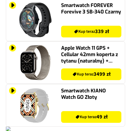
Smartwatch FOREVER
Forevive 3 SB-340 Czarny
339 zł
Kup teraz
Apple Watch 11 GPS +
Cellular 42mm koperta z
tytanu (naturalny) +
bransoleta mediolańska
(naturalny)
3499 zł
Kup teraz
Smartwatch KIANO
Watch GO Złoty
49 zł
Kup teraz