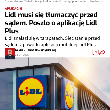
Strona główna
Tech
Aplikacje
Lidl musi się tłumaczyć przed sądem. Poszło o aplikację Lidl Plus
APLIKACJE
Lidl musi się tłumaczyć przed
sądem. Poszło o aplikację Lidl
Plus
Lidl znalazł się w tarapatach. Sieć stanie przed
sądem z powodu aplikacji mobilnej Lidl Plus.
DAMIAN JAROSZEWSKI (NER1O)
9
28 LIP 2025