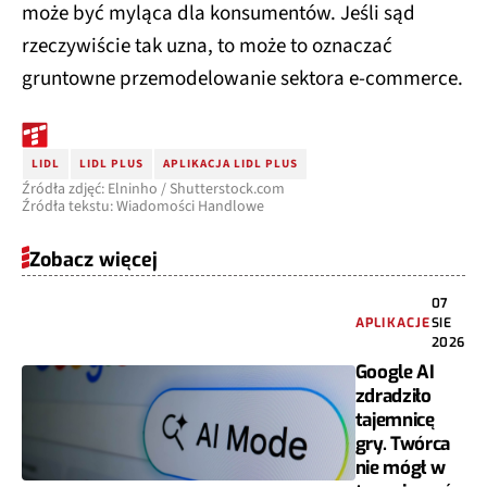
może być myląca dla konsumentów. Jeśli sąd
rzeczywiście tak uzna, to może to oznaczać
gruntowne przemodelowanie sektora e-commerce.
LIDL
LIDL PLUS
APLIKACJA LIDL PLUS
Źródła zdjęć: Elninho / Shutterstock.com
Źródła tekstu: Wiadomości Handlowe
Zobacz więcej
07
APLIKACJE
SIE
2026
Google AI
zdradziło
tajemnicę
gry. Twórca
nie mógł w