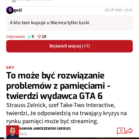
G
gość
28 LIP 2025 · 15:01
A kto tam kupuje u Niemca tylko tuski
9
28
Odpowiedz
Wyświetl więcej (+7)
GRY
To może być rozwiązanie
problemów z pamięciami -
twierdzi wydawca GTA 6
Strauss Zelnick, szef Take-Two Interactive,
twierdzi, że odpowiedzią na trwający kryzys na
rynku pamięci może być streaming.
DAMIAN JAROSZEWSKI (NER1O)
0
08:01