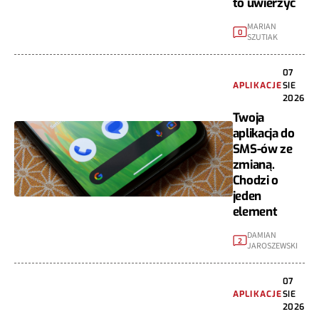
to uwierzyć
MARIAN
0
SZUTIAK
07
APLIKACJE
SIE
2026
Twoja
aplikacja do
SMS-ów ze
zmianą.
Chodzi o
jeden
element
DAMIAN
2
JAROSZEWSKI
07
APLIKACJE
SIE
2026