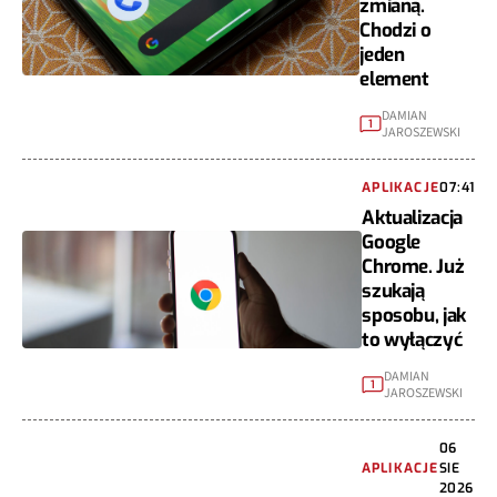
zmianą.
Chodzi o
jeden
element
DAMIAN
1
JAROSZEWSKI
APLIKACJE
07:41
Aktualizacja
Google
Chrome. Już
szukają
sposobu, jak
to wyłączyć
DAMIAN
1
JAROSZEWSKI
06
APLIKACJE
SIE
2026