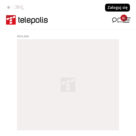
Zaloguj się
32