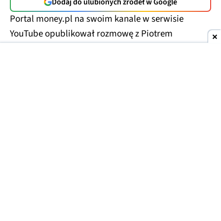
Dodaj do ulubionych źródeł w Google
Portal money.pl na swoim kanale w serwisie
YouTube opublikował rozmowę z Piotrem
Nowosielskim, założycielem Just Join IT i Rocket
Jobs PL, czyli stron z ogłoszeniami o pracę.
Pierwsza przeznaczona jest dla osób z IT, druga ma
już zdecydowanie szerszy zasięg. Z materiału
można się dowiedzieć ciekawych rzeczy o rynku
pracy w Polsce.
Szczególnie w branży, która
całkiem niedawno była postrzegana jako swoiste
eldorado.