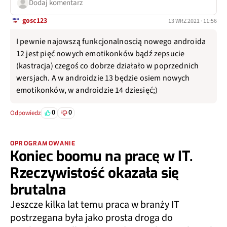
Dodaj komentarz
gosc123
13 WRZ 2021 · 11:56
I pewnie najowszą funkcjonalnoscią nowego androida
12 jest pięć nowych emotikonków bądź zepsucie
(kastracja) czegoś co dobrze działało w poprzednich
wersjach. A w androidzie 13 będzie osiem nowych
emotikonków, w androidzie 14 dziesięć;)
0
0
Odpowiedz
OPROGRAMOWANIE
Koniec boomu na pracę w IT.
Rzeczywistość okazała się
brutalna
Jeszcze kilka lat temu praca w branży IT
postrzegana była jako prosta droga do