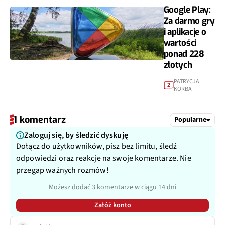
Google Play:
Za darmo gry
i aplikacje o
wartości
ponad 228
złotych
PATRYCJA
2
KORBA
1 komentarz
Popularne
Zaloguj się, by śledzić dyskuję
Dołącz do użytkowników, pisz bez limitu, śledź
odpowiedzi oraz reakcje na swoje komentarze. Nie
przegap ważnych rozmów!
Możesz dodać 3 komentarze w ciągu 14 dni
Załóż konto