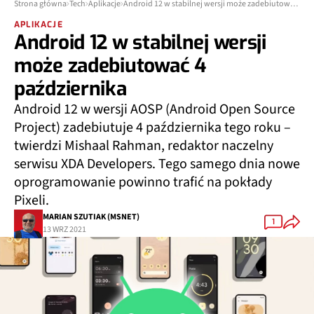
Strona główna
Tech
Aplikacje
Android 12 w stabilnej wersji może zadebiutować 4 października
APLIKACJE
Android 12 w stabilnej wersji
może zadebiutować 4
października
Android 12 w wersji AOSP (Android Open Source
Project) zadebiutuje 4 października tego roku –
twierdzi Mishaal Rahman, redaktor naczelny
serwisu XDA Developers. Tego samego dnia nowe
oprogramowanie powinno trafić na pokłady
Pixeli.
MARIAN SZUTIAK (MSNET)
1
13 WRZ 2021