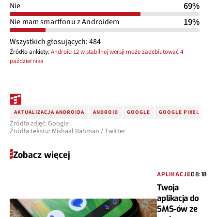
69%
Nie
19%
Nie mam smartfonu z Androidem
Wszystkich głosujących: 484
Źródło ankiety:
Android 12 w stabilnej wersji może zadebiutować 4
października
AKTUALIZACJA ANDROIDA
ANDROID
GOOGLE
GOOGLE PIXEL
AN
Źródła zdjęć: Google
Źródła tekstu: Mishaal Rahman / Twitter
Zobacz więcej
APLIKACJE
08:18
Twoja
aplikacja do
SMS-ów ze