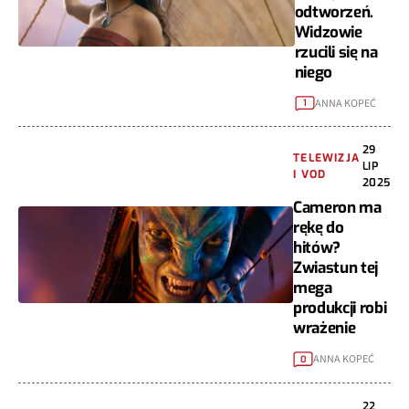
odtworzeń.
Widzowie
rzucili się na
niego
ANNA KOPEĆ
1
29
TELEWIZJA
LIP
I VOD
2025
Cameron ma
rękę do
hitów?
Zwiastun tej
mega
produkcji robi
wrażenie
ANNA KOPEĆ
0
22