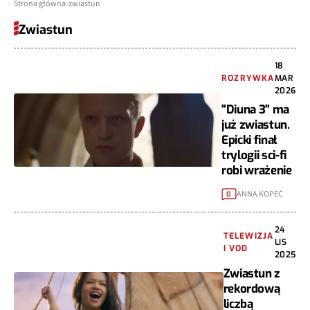
Strona główna
zwiastun
Zwiastun
18
ROZRYWKA
MAR
2026
"Diuna 3" ma
już zwiastun.
Epicki finał
trylogii sci-fi
robi wrażenie
ANNA KOPEĆ
0
24
TELEWIZJA
LIS
I VOD
2025
Zwiastun z
rekordową
liczbą