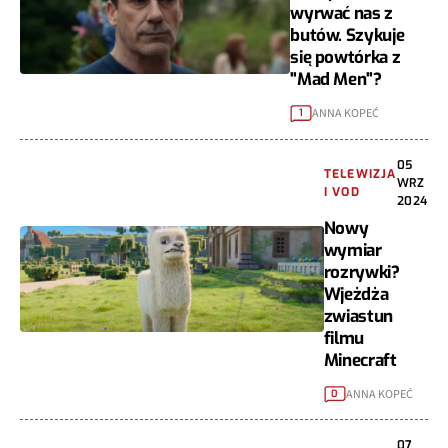
wyrwać nas z
butów. Szykuje
się powtórka z
"Mad Men"?
ANNA KOPEĆ
1
05
TELEWIZJA
WRZ
I VOD
2024
Nowy
wymiar
rozrywki?
Wjeżdża
zwiastun
filmu
Minecraft
ANNA KOPEĆ
0
07