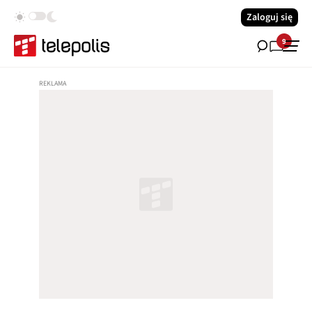
Zaloguj się
9