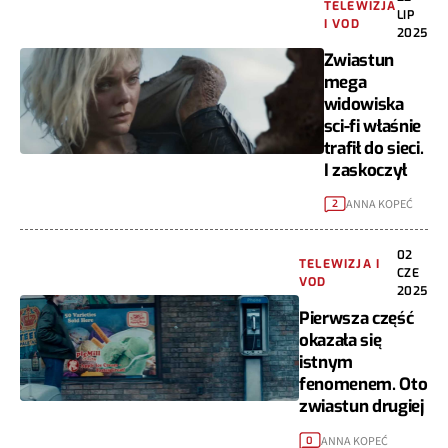
TELEWIZJA
LIP
I VOD
2025
Zwiastun
mega
widowiska
sci-fi właśnie
trafił do sieci.
I zaskoczył
ANNA KOPEĆ
2
02
TELEWIZJA I
CZE
VOD
2025
Pierwsza część
okazała się
istnym
fenomenem. Oto
zwiastun drugiej
ANNA KOPEĆ
0