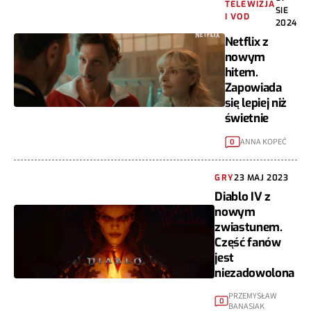
TELEWIZJA
SIE
I VOD
2024
Netflix z
nowym
hitem.
Zapowiada
się lepiej niż
świetnie
ANNA KOPEĆ
0
GRY
23 MAJ 2023
Diablo IV z
nowym
zwiastunem.
Część fanów
jest
niezadowolona
PRZEMYSŁAW
0
BANASIAK