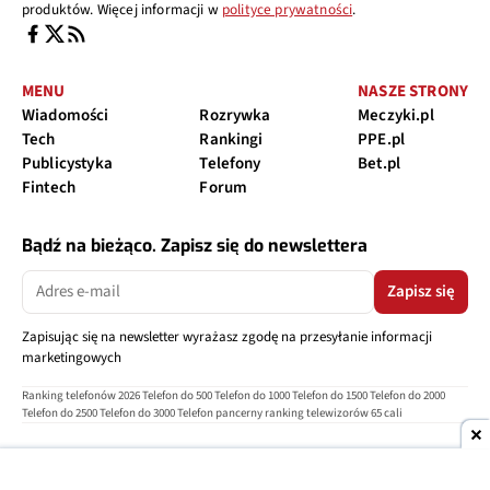
produktów. Więcej informacji w
polityce prywatności
.
MENU
NASZE STRONY
Wiadomości
Rozrywka
Meczyki.pl
Tech
Rankingi
PPE.pl
Publicystyka
Telefony
Bet.pl
Fintech
Forum
Bądź na bieżąco. Zapisz się do newslettera
Zapisz się
Zapisując się na newsletter wyrażasz zgodę na przesyłanie informacji
marketingowych
Ranking telefonów 2026
Telefon do 500
Telefon do 1000
Telefon do 1500
Telefon do 2000
Telefon do 2500
Telefon do 3000
Telefon pancerny
ranking telewizorów 65 cali
O nas
Reklama
Regulamin
Polityka prywatności
Kontakt