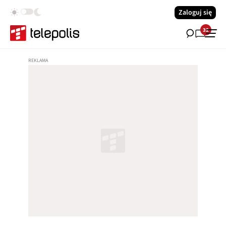
Zaloguj się
32