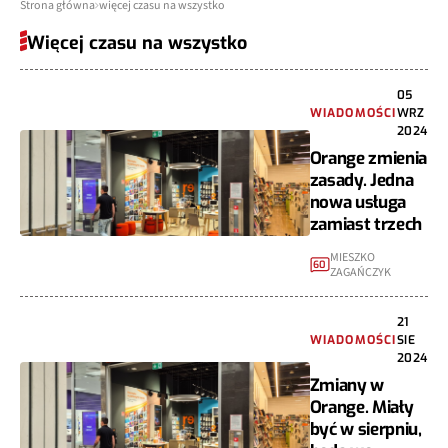
Strona główna
więcej czasu na wszystko
Więcej czasu na wszystko
05
WIADOMOŚCI
WRZ
2024
Orange zmienia
zasady. Jedna
nowa usługa
zamiast trzech
MIESZKO
60
ZAGAŃCZYK
21
WIADOMOŚCI
SIE
2024
Zmiany w
Orange. Miały
być w sierpniu,