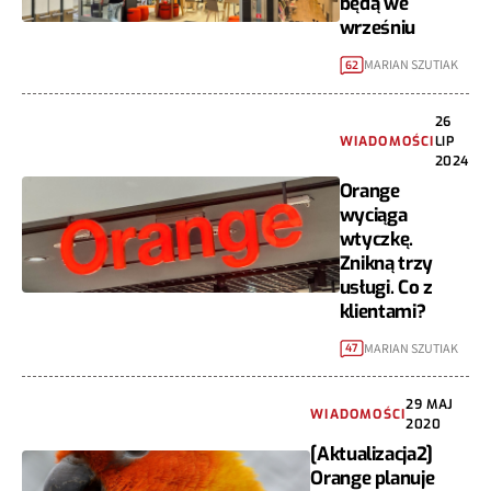
będą we
wrześniu
MARIAN SZUTIAK
62
26
WIADOMOŚCI
LIP
2024
Orange
wyciąga
wtyczkę.
Znikną trzy
usługi. Co z
klientami?
MARIAN SZUTIAK
47
29 MAJ
WIADOMOŚCI
2020
[Aktualizacja2]
Orange planuje