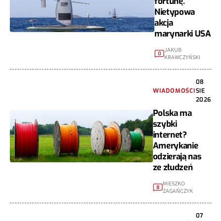
fortunę.
Nietypowa
akcja
marynarki USA
JAKUB
0
KRAWCZYŃSKI
08
WIADOMOŚCI
SIE
2026
Polska ma
szybki
internet?
Amerykanie
odzierają nas
ze złudzeń
MIESZKO
8
ZAGAŃCZYK
07