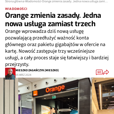
Strona główna
Wiadomości
Orange zmienia zasady. Jedna nowa usługa zamiast trzech
WIADOMOŚCI
Orange zmienia zasady. Jedna
nowa usługa zamiast trzech
Orange wprowadza dziś nową usługę
pozwalającą przedłużyć ważność konta
głównego oraz pakietu gigabajtów w ofercie na
kartę. Nowość zastępuje trzy wcześniejsze
usługi, a cały proces staje się łatwiejszy i bardziej
przejrzysty.
MIESZKO ZAGAŃCZYK (MIESZKO)
60
05 WRZ 2024