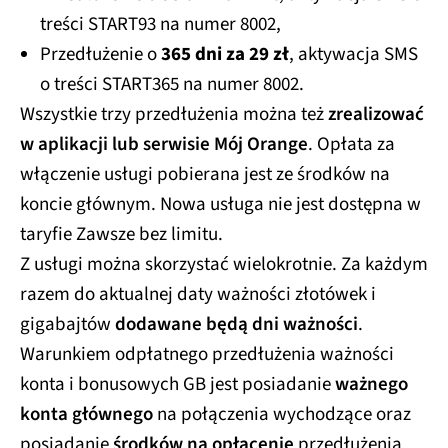
treści START93 na numer 8002,
Przedłużenie o
365 dni za 29 zł
, aktywacja SMS
o treści START365 na numer 8002.
Wszystkie trzy przedłużenia można też
zrealizować
w aplikacji lub serwisie Mój Orange
. Opłata za
włączenie usługi pobierana jest ze środków na
koncie głównym. Nowa usługa nie jest dostępna w
taryfie Zawsze bez limitu.
Z usługi można skorzystać wielokrotnie. Za każdym
razem do aktualnej daty ważności złotówek i
gigabajtów
dodawane będą dni ważności
.
Warunkiem odpłatnego przedłużenia ważności
konta i bonusowych GB jest posiadanie
ważnego
konta głównego
na połączenia wychodzące oraz
posiadanie
środków na opłacenie
przedłużenia