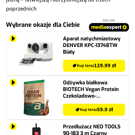
poprzednich
REKLAMA
Wybrane okazje dla Ciebie
Aparat natychmiastowy
DENVER KPC-1374BTW
Biały
129.99 zł
Kup teraz
Odżywka białkowa
BIOTECH Vegan Protein
Czekoladowo-
cynamonowy (500 g) Bez
cukru
59.9 zł
Kup teraz
Przedłużacz NEO TOOLS
90-183 3 m Czarny