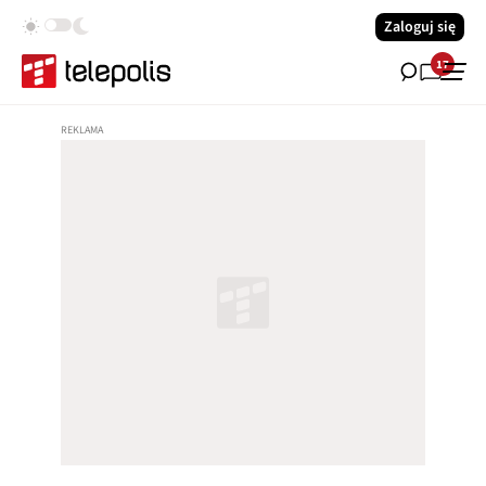
Zaloguj się
17