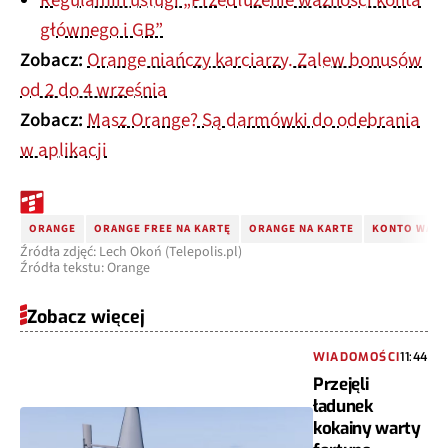
Regulamin usługi „Przedłużenie ważności konta
głównego i GB”
Zobacz:
Orange niańczy karciarzy. Zalew bonusów
od 2 do 4 września
Zobacz:
Masz Orange? Są darmówki do odebrania
w aplikacji
ORANGE
ORANGE FREE NA KARTĘ
ORANGE NA KARTE
KONTO WAZN
Źródła zdjęć: Lech Okoń (Telepolis.pl)
Źródła tekstu: Orange
Zobacz więcej
WIADOMOŚCI
11:44
Przejęli
ładunek
kokainy warty