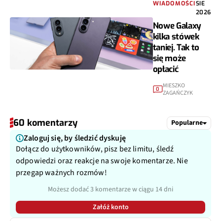
WIADOMOŚCI
SIE
2026
Nowe Galaxy
kilka stówek
taniej. Tak to
się może
opłacić
MIESZKO
0
ZAGAŃCZYK
60 komentarzy
Popularne
Zaloguj się, by śledzić dyskuję
Dołącz do użytkowników, pisz bez limitu, śledź
odpowiedzi oraz reakcje na swoje komentarze. Nie
przegap ważnych rozmów!
Możesz dodać 3 komentarze w ciągu 14 dni
Załóż konto