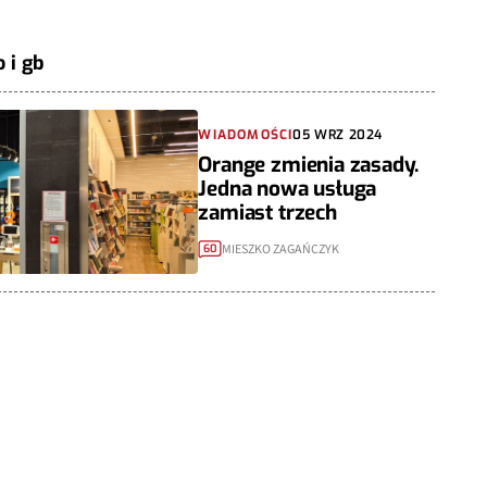
 i gb
WIADOMOŚCI
05 WRZ 2024
Orange zmienia zasady.
Jedna nowa usługa
zamiast trzech
MIESZKO ZAGAŃCZYK
60