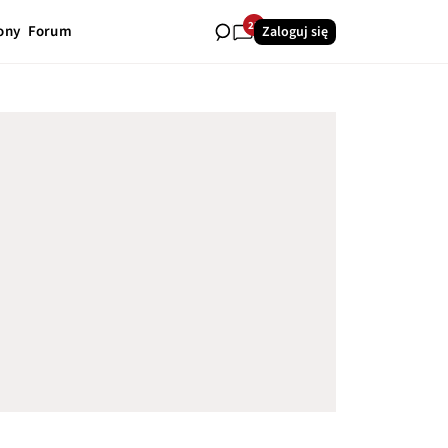
23
ony
Forum
Zaloguj się