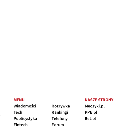
MENU
NASZE STRONY
Wiadomości
Rozrywka
Meczyki.pl
Tech
Rankingi
PPE.pl
y
Publicystyka
Telefony
Bet.pl
Fintech
Forum