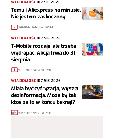
WIADOMOŚCI
07 SIE 2026
Temu i Aliexpress na minusie.
Nie jestem zaskoczony
DAMIAN JAROSZEWSKI
2
WIADOMOŚCI
07 SIE 2026
T-Mobile rozdaje, ale trzeba
wydrapać. Akcja trwa do 31
sierpnia
MIESZKO ZAGAŃCZYK
1
WIADOMOŚCI
07 SIE 2026
Miała być cyfryzacja, wyszła
dezinformacja. Może by tak
ktoś za to w końcu beknął?
MIESZKO ZAGAŃCZYK
4