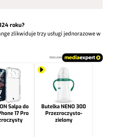
2024 roku?
ange zlikwiduje trzy usługi jednorazowe w
REKLAMA
ZON Salpa do
Butelka NENO 300
Phone 17 Pro
Przezroczysto-
zroczysty
zielony
33.99 zł