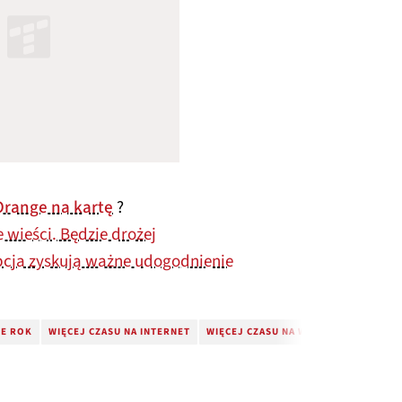
Orange na kartę
?
 wieści. Będzie drożej
ypcja zyskują ważne udogodnienie
E ROK
WIĘCEJ CZASU NA INTERNET
WIĘCEJ CZASU NA WSZYSTKO
ZMIAN