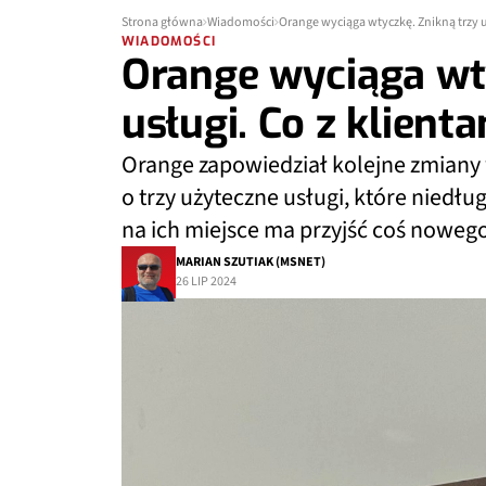
Strona główna
Wiadomości
Orange wyciąga wtyczkę. Znikną trzy u
WIADOMOŚCI
Orange wyciąga wty
usługi. Co z klient
Orange zapowiedział kolejne zmiany 
o trzy użyteczne usługi, które niedł
na ich miejsce ma przyjść coś nowego
MARIAN SZUTIAK (MSNET)
26 LIP 2024