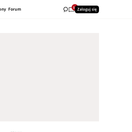
14
ony
Forum
Zaloguj się