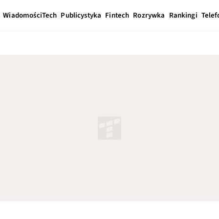
Wiadomości
Tech
Publicystyka
Fintech
Rozrywka
Rankingi
Telef