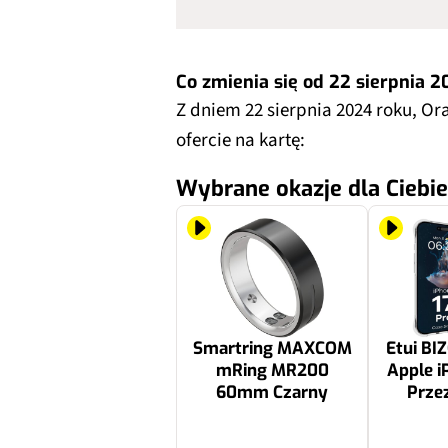
Co zmienia się od 22 sierpnia 
Z dniem 22 sierpnia 2024 roku, Or
ofercie na kartę:
Wybrane okazje dla Ciebie
Smartring MAXCOM
Etui BI
mRing MR200
Apple i
60mm Czarny
Prze
299 zł
24.99 zł