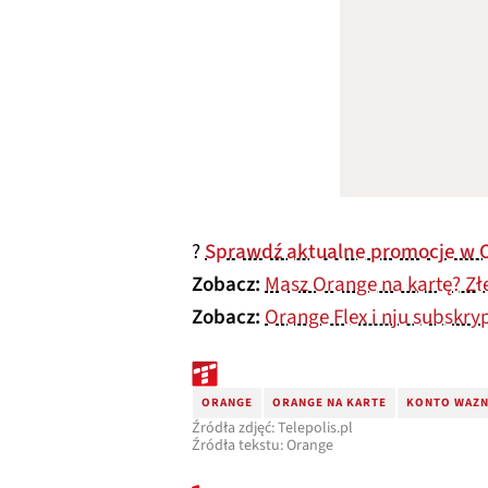
?
Sprawdź aktualne promocje w 
Zobacz:
Masz Orange na kartę? Złe
Zobacz:
Orange Flex i nju subskr
ORANGE
ORANGE NA KARTE
KONTO WAZN
Źródła zdjęć: Telepolis.pl
Źródła tekstu: Orange