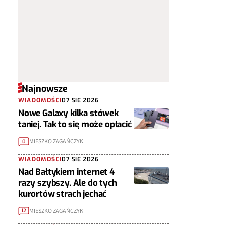
Najnowsze
WIADOMOŚCI
07 SIE 2026
Nowe Galaxy kilka stówek
taniej. Tak to się może opłacić
MIESZKO ZAGAŃCZYK
0
WIADOMOŚCI
07 SIE 2026
Nad Bałtykiem internet 4
razy szybszy. Ale do tych
kurortów strach jechać
MIESZKO ZAGAŃCZYK
12