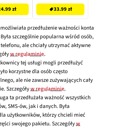
24.99 zł
33.99 zł
umożliwiała przedłużenie ważności konta
 Była szczególnie popularna wśród osób,
 telefonu, ale chciały utrzymać aktywne
egóły
w regulaminie
.
tkownicy tej usługi mogli przedłużyć
ło korzystne dla osób często
ilnego, ale nie zawsze zużywających cały
ie. Szczegóły
w regulaminie
.
ługa ta przedłużała ważność wszystkich
w, SMS-ów, jak i danych. Była
 użytkowników, którzy chcieli mieć
części swojego pakietu. Szczegóły
w