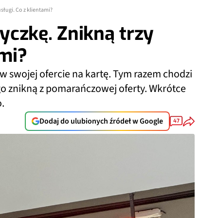
sługi. Co z klientami?
czkę. Znikną trzy
ami?
w swojej ofercie na kartę. Tym razem chodzi
ugo znikną z pomarańczowej oferty. Wkrótce
.
Dodaj do ulubionych źródeł w Google
47