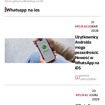
Strona główna
WhatsApp na iOS
Whatsapp na ios
21
APLIKACJE
MAR
2026
Użytkownicy
Androida
mogą
pozazdrościć.
Nowość w
WhatsApp na
iOS
DAMIAN
2
JAROSZEWSKI
23
APLIKACJE
GRU
2025