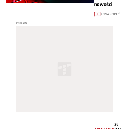
nowości
ANNA KOPEĆ
3
28