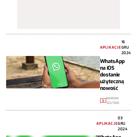
16
APLIKACJE
GRU
2024
WhatsApp
na iOS
dostanie
użyteczną
nowość
MARIAN
0
SZUTIAK
03
APLIKACJE
GRU
2024