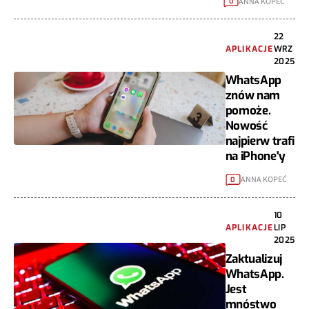
ANNA KOPEĆ
0
22
APLIKACJE
WRZ
2025
WhatsApp
znów nam
pomoże.
Nowość
najpierw trafi
na iPhone'y
ANNA KOPEĆ
0
10
APLIKACJE
LIP
2025
Zaktualizuj
WhatsApp.
Jest
mnóstwo