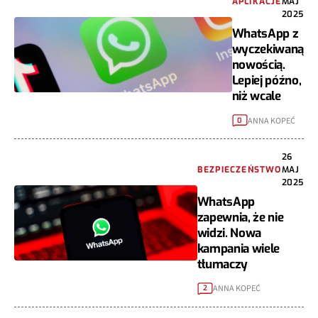
APLIKACJE
MAJ
2025
WhatsApp z
wyczekiwaną
nowością.
Lepiej późno,
niż wcale
ANNA KOPEĆ
0
26
BEZPIECZEŃSTWO
MAJ
2025
WhatsApp
zapewnia, że nie
widzi. Nowa
kampania wiele
tłumaczy
ANNA KOPEĆ
2