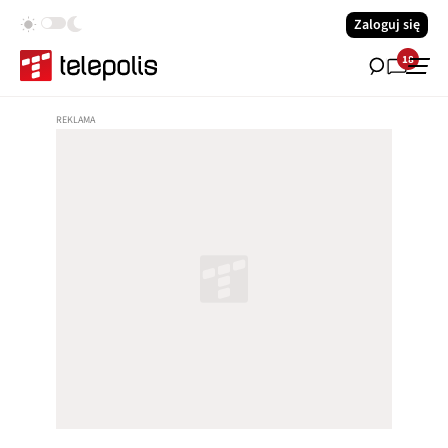
Zaloguj się
18