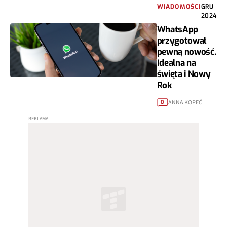
WIADOMOŚCI
GRU
2024
WhatsApp
przygotował
pewną nowość.
Idealna na
święta i Nowy
Rok
ANNA KOPEĆ
0