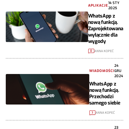
14 STY
APLIKACJE
2025
WhatsApp z
nową funkcją.
Zaprojektowana
wyłącznie dla
wygody
ANNA KOPEĆ
0
24
WIADOMOŚCI
GRU
2024
WhatsApp z
nową funkcją.
Przechodzi
samego siebie
ANNA KOPEĆ
7
23