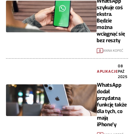
WhatsApp
szykuje coś
ekstra.
Będzie
można
wciągnąć się
bez reszty
ANNA KOPEĆ
0
08
APLIKACJE
PAŹ
2025
WhatsApp
dodał
przydatną
funkcję także
dla tych, co
mają
iPhone'y