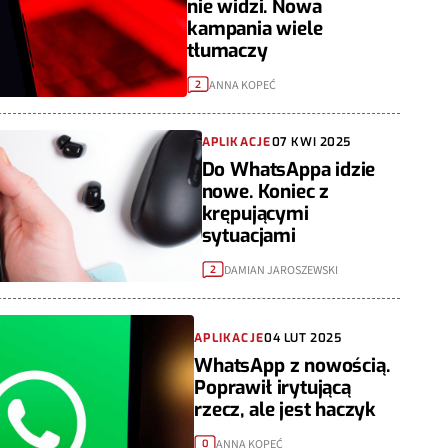
nie widzi. Nowa
kampania wiele
tłumaczy
ANNA KOPEĆ
2
APLIKACJE
07 KWI 2025
Do WhatsAppa idzie
nowe. Koniec z
krępującymi
sytuacjami
DAMIAN JAROSZEWSKI
2
APLIKACJE
04 LUT 2025
WhatsApp z nowością.
Poprawił irytującą
rzecz, ale jest haczyk
ANNA KOPEĆ
0