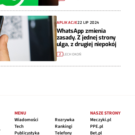
APLIKACJE
22 LIP 2024
WhatsApp zmienia
zasady. Z jednej strony
ulga, z drugiej niepokój
LECH OKOŃ
2
MENU
NASZE STRONY
Wiadomości
Rozrywka
Meczyki.pl
Tech
Rankingi
PPE.pl
y
Publicystyka
Telefony
Bet.pl