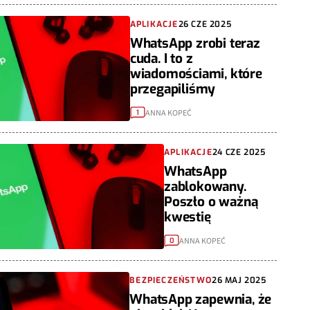
APLIKACJE
26 CZE 2025
WhatsApp zrobi teraz
cuda. I to z
wiadomościami, które
przegapiliśmy
ANNA KOPEĆ
1
APLIKACJE
24 CZE 2025
WhatsApp
zablokowany.
Poszło o ważną
kwestię
ANNA KOPEĆ
0
BEZPIECZEŃSTWO
26 MAJ 2025
WhatsApp zapewnia, że