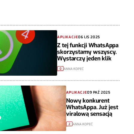
APLIKACJE
06 LIS 2025
Z tej funkcji WhatsAppa
skorzystamy wszyscy.
Wystarczy jeden klik
ANNA KOPEĆ
0
APLIKACJE
09 PAŹ 2025
Nowy konkurent
WhatsAppa. Już jest
viralową sensacją
ANNA KOPEĆ
2