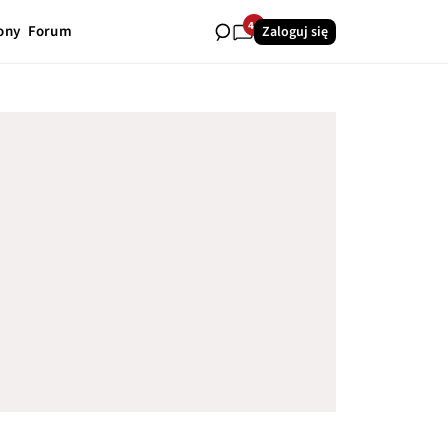
41
ony
Forum
Zaloguj się