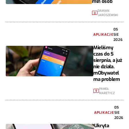
mln osób
DAMIAN
0
JAROSZEWSKI
05
APLIKACJE
SIE
2026
Mieliśmy
czas do 5
sierpnia, a już
nie działa.
mObywatel
ma problem
PAWEŁ
9
MARETYCZ
05
APLIKACJE
SIE
2026
Ukryta