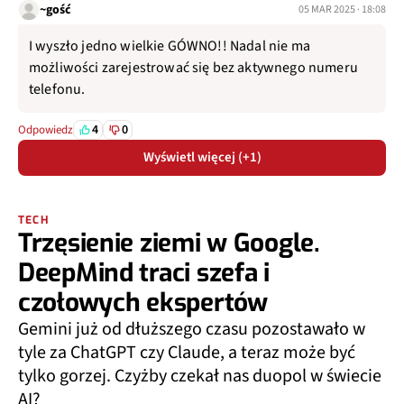
~gość
05 MAR 2025 · 18:08
I wyszło jedno wielkie GÓWNO!! Nadal nie ma
możliwości zarejestrować się bez aktywnego numeru
telefonu.
4
0
Odpowiedz
Wyświetl więcej (+1)
TECH
Trzęsienie ziemi w Google.
DeepMind traci szefa i
czołowych ekspertów
Gemini już od dłuższego czasu pozostawało w
tyle za ChatGPT czy Claude, a teraz może być
tylko gorzej. Czyżby czekał nas duopol w świecie
AI?