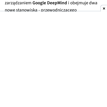
zarządzaniem
Google DeepMind
i obejmuje dwa
nowe stanowiska - przewodniczącego
laboratorium oraz
głównego naukowca całego
Alphabetu.