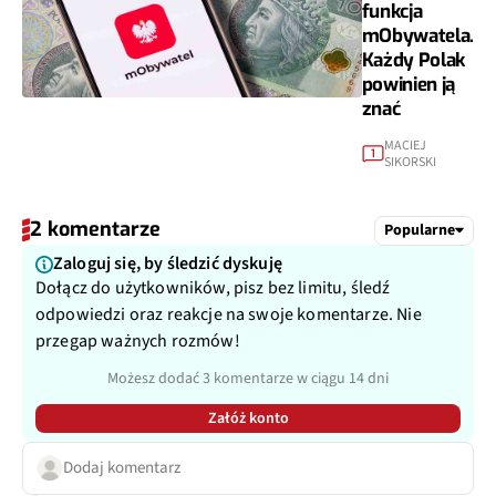
funkcja
mObywatela.
Każdy Polak
powinien ją
znać
MACIEJ
1
SIKORSKI
2 komentarze
Popularne
Zaloguj się, by śledzić dyskuję
Dołącz do użytkowników, pisz bez limitu, śledź
odpowiedzi oraz reakcje na swoje komentarze. Nie
przegap ważnych rozmów!
Możesz dodać 3 komentarze w ciągu 14 dni
Załóż konto
Dodaj komentarz