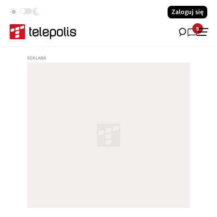
Zaloguj się
9