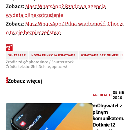
Zobacz:
Masz WhatsApp? Rządowa agencja
wydała pilne ostrzeżenie
Zobacz:
Masz WhatsApp? Pilna wiadomość. Chodzi
o twoje bezpieczeństwo
WHATSAPP
NOWA FUNKCJA WHATSAPP
WHATSAPP BEZ NUMERU TEL
Źródła zdjęć: photosince / Shutterstock
Źródła tekstu: ShiftDelete, oprac. wł
Zobacz więcej
05 SIE
APLIKACJE
2026
mObywatel z
pilnym
komunikatem.
Dotknie 12