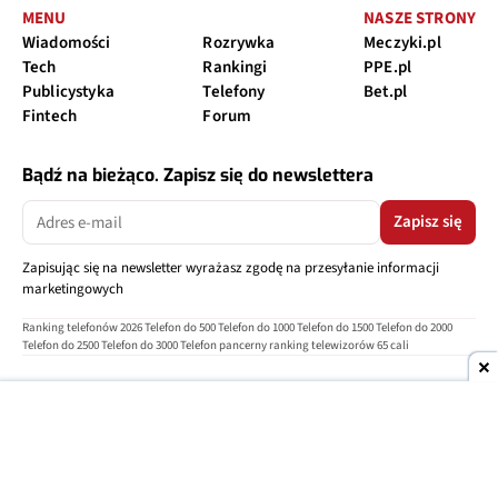
MENU
NASZE STRONY
Wiadomości
Rozrywka
Meczyki.pl
Tech
Rankingi
PPE.pl
Publicystyka
Telefony
Bet.pl
Fintech
Forum
Bądź na bieżąco. Zapisz się do newslettera
Zapisz się
Zapisując się na newsletter wyrażasz zgodę na przesyłanie informacji
marketingowych
Ranking telefonów 2026
Telefon do 500
Telefon do 1000
Telefon do 1500
Telefon do 2000
Telefon do 2500
Telefon do 3000
Telefon pancerny
ranking telewizorów 65 cali
O nas
Reklama
Regulamin
Polityka prywatności
Kontakt
Ustawienia prywatności
Copyright © 2004-2026
TELEPOLIS.PL
Telepolis.pl
jest częścią
OV Grupa sp. z o.o.