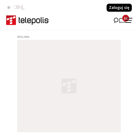
Zaloguj się
14