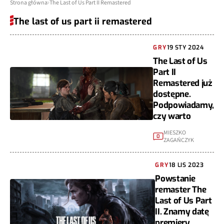
Strona główna
The Last of Us Part II Remastered
The last of us part ii remastered
GRY
19 STY 2024
The Last of Us
Part II
Remastered już
dostępne.
Podpowiadamy,
czy warto
MIESZKO
0
ZAGAŃCZYK
GRY
18 LIS 2023
Powstanie
remaster The
Last of Us Part
II. Znamy datę
premiery