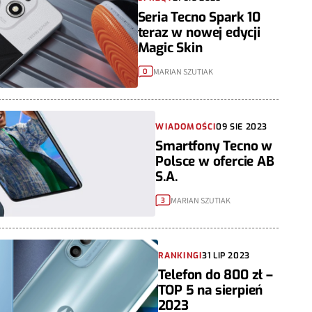
Seria Tecno Spark 10
teraz w nowej edycji
Magic Skin
MARIAN SZUTIAK
0
WIADOMOŚCI
09 SIE 2023
Smartfony Tecno w
Polsce w ofercie AB
S.A.
MARIAN SZUTIAK
3
RANKINGI
31 LIP 2023
Telefon do 800 zł –
TOP 5 na sierpień
2023