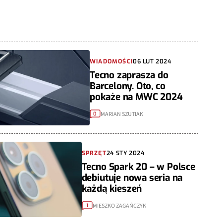
WIADOMOŚCI
06 LUT 2024
Tecno zaprasza do
Barcelony. Oto, co
pokaże na MWC 2024
MARIAN SZUTIAK
0
SPRZĘT
24 STY 2024
Tecno Spark 20 – w Polsce
debiutuje nowa seria na
każdą kieszeń
MIESZKO ZAGAŃCZYK
1