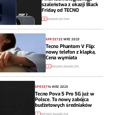
szaleństwa z okazji Black
Friday od TECNO
MARIAN SZUTIAK
0
SPRZĘT
22 WRZ 2023
Tecno Phantom V Flip:
nowy telefon z klapką.
Cena wymiata
MIESZKO ZAGAŃCZYK
1
SPRZĘT
14 WRZ 2023
Tecno Pova 5 Pro 5G już w
Polsce. To nowy zabójca
budżetowych średniaków
MIESZKO ZAGAŃCZYK
1