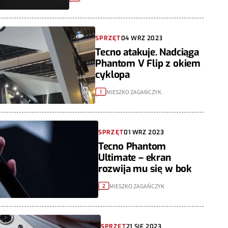
SPRZĘT
04 WRZ 2023
Tecno atakuje. Nadciąga
Phantom V Flip z okiem
cyklopa
MIESZKO ZAGAŃCZYK
1
SPRZĘT
01 WRZ 2023
Tecno Phantom
Ultimate – ekran
rozwija mu się w bok
MIESZKO ZAGAŃCZYK
2
SPRZĘT
21 SIE 2023