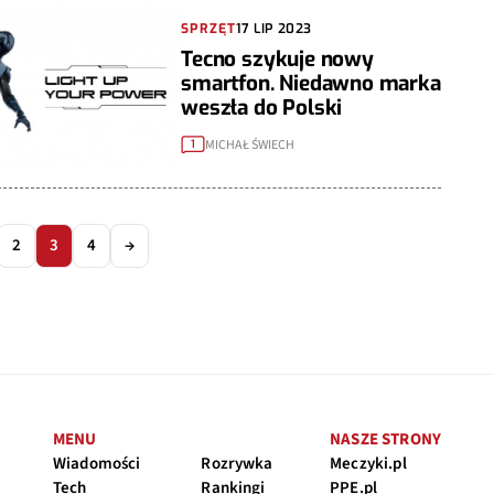
SPRZĘT
17 LIP 2023
Tecno szykuje nowy
smartfon. Niedawno marka
weszła do Polski
MICHAŁ ŚWIECH
1
2
3
4
→
MENU
NASZE STRONY
Wiadomości
Rozrywka
Meczyki.pl
Tech
Rankingi
PPE.pl