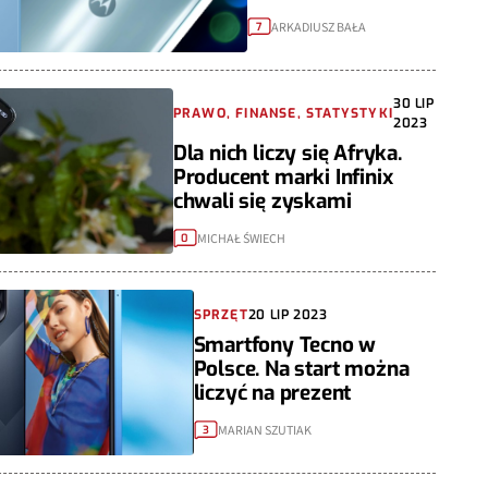
ARKADIUSZ BAŁA
7
30 LIP
PRAWO, FINANSE, STATYSTYKI
2023
Dla nich liczy się Afryka.
Producent marki Infinix
chwali się zyskami
MICHAŁ ŚWIECH
0
SPRZĘT
20 LIP 2023
Smartfony Tecno w
Polsce. Na start można
liczyć na prezent
MARIAN SZUTIAK
3