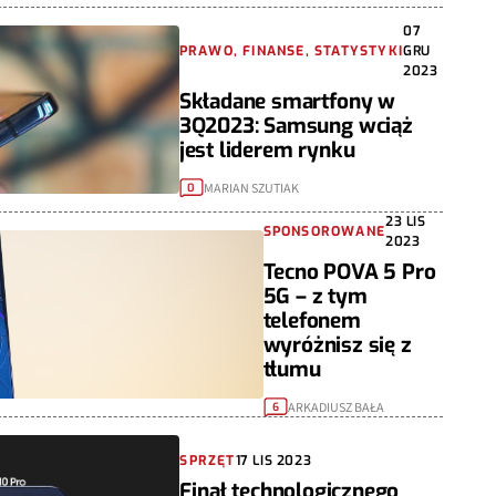
07
PRAWO, FINANSE, STATYSTYKI
GRU
2023
Składane smartfony w
3Q2023: Samsung wciąż
jest liderem rynku
MARIAN SZUTIAK
0
23 LIS
SPONSOROWANE
2023
Tecno POVA 5 Pro
5G – z tym
telefonem
wyróżnisz się z
tłumu
ARKADIUSZ BAŁA
6
SPRZĘT
17 LIS 2023
Finał technologicznego