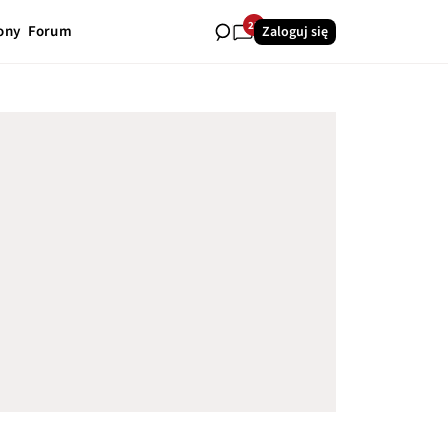
23
ony
Forum
Zaloguj się