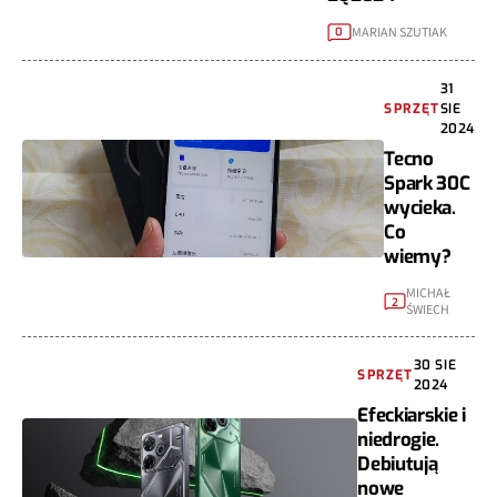
MARIAN SZUTIAK
0
31
SPRZĘT
SIE
2024
Tecno
Spark 30C
wycieka.
Co
wiemy?
MICHAŁ
2
ŚWIECH
30 SIE
SPRZĘT
2024
Efeckiarskie i
niedrogie.
Debiutują
nowe