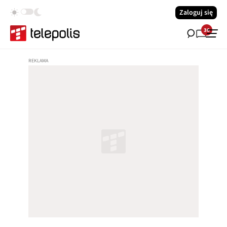
Zaloguj się
36