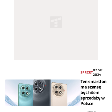
02 SIE
SPRZĘT
2024
Ten smartfon
ma szansę
być hitem
sprzedaży w
Polsce
DAMIAN