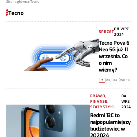
Strona główna
Tecno
Tecno
08 WRZ
SPRZĘT
2024
Tecno Pova 6
Neo 5G już 11
września. Co
o nim
wiemy?
MICHAŁ ŚWIECH
2
PRAWO,
04
FINANSE,
WRZ
STATYSTYKI
2024
Redmi 13C to
najpopularniejszy
budżetowiec w
2Q2024