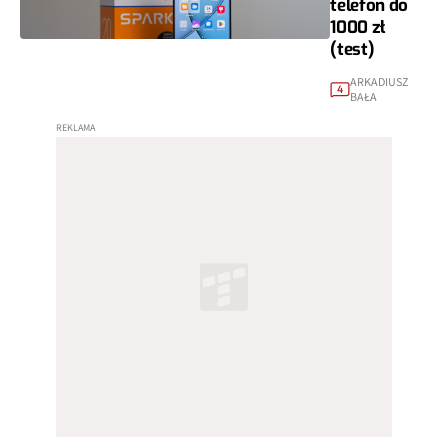
telefon do
1000 zł
(test)
ARKADIUSZ
4
BAŁA