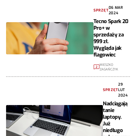
06 MAR
SPRZĘT
2024
Tecno Spark 20
Pro+ w
sprzedaży za
999 zł.
Wygląda jak
flagowiec
MIESZKO
2
ZAGAŃCZYK
29
SPRZĘT
LUT
2024
Nadciągają
tanie
laptopy.
Już
niedługo