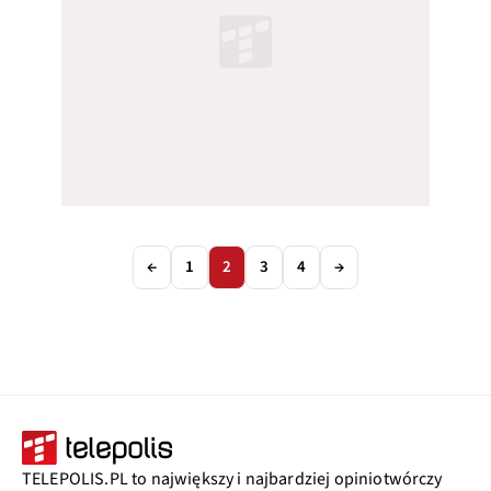
←
1
2
3
4
→
TELEPOLIS.PL to największy i najbardziej opiniotwórczy