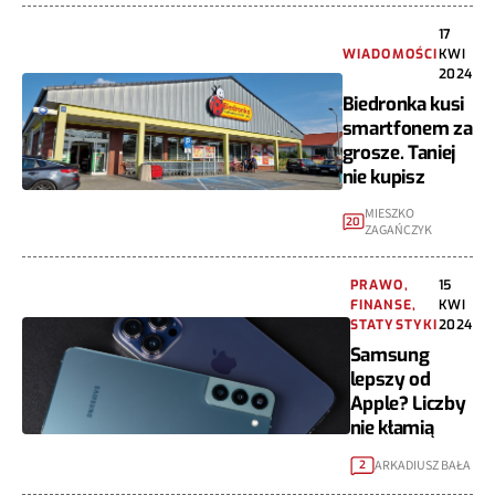
17
WIADOMOŚCI
KWI
2024
Biedronka kusi
smartfonem za
grosze. Taniej
nie kupisz
MIESZKO
20
ZAGAŃCZYK
PRAWO,
15
FINANSE,
KWI
STATYSTYKI
2024
Samsung
lepszy od
Apple? Liczby
nie kłamią
ARKADIUSZ BAŁA
2