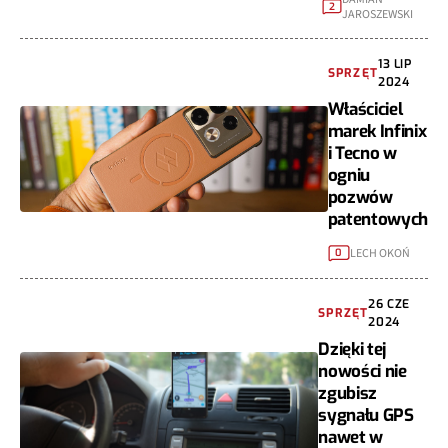
2
JAROSZEWSKI
13 LIP
SPRZĘT
2024
Właściciel
marek Infinix
i Tecno w
ogniu
pozwów
patentowych
LECH OKOŃ
0
26 CZE
SPRZĘT
2024
Dzięki tej
nowości nie
zgubisz
sygnału GPS
nawet w