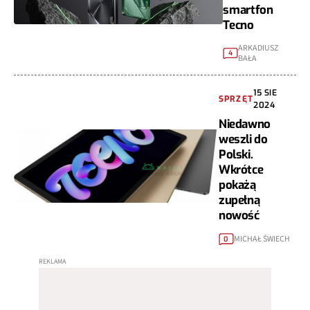
smartfon
Tecno
ARKADIUSZ
4
BAŁA
15 SIE
SPRZĘT
2024
Niedawno
weszli do
Polski.
Wkrótce
pokażą
zupełną
nowość
MICHAŁ ŚWIECH
0