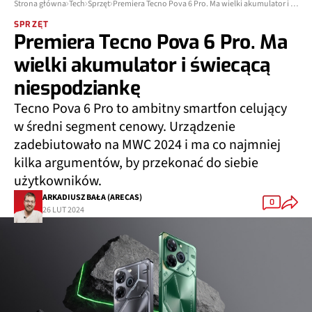
Strona główna
Tech
Sprzęt
Premiera Tecno Pova 6 Pro. Ma wielki akumulator i świecącą niespodziankę
SPRZĘT
Premiera Tecno Pova 6 Pro. Ma
wielki akumulator i świecącą
niespodziankę
Tecno Pova 6 Pro to ambitny smartfon celujący
w średni segment cenowy. Urządzenie
zadebiutowało na MWC 2024 i ma co najmniej
kilka argumentów, by przekonać do siebie
użytkowników.
ARKADIUSZ BAŁA (ARECAS)
0
26 LUT 2024