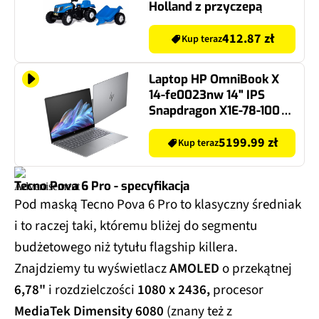
Holland z przyczepą
412.87 zł
Kup teraz
Laptop HP OmniBook X
14-fe0023nw 14" IPS
Snapdragon X1E-78-100
16GB RAM 1TB SSD
Windows 11 Home,
5199.99 zł
Kup teraz
Funkcje AI
Tecno Pova 6 Pro - specyfikacja
Pod maską Tecno Pova 6 Pro to klasyczny średniak
i to raczej taki, któremu bliżej do segmentu
budżetowego niż tytułu flagship killera.
Znajdziemy tu wyświetlacz
AMOLED
o przekątnej
6,78"
i rozdzielczości
1080 x 2436,
procesor
MediaTek Dimensity 6080
(znany też z