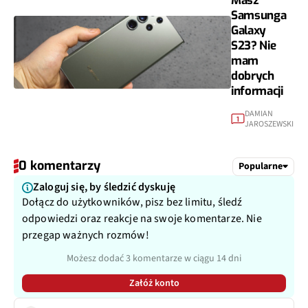
Masz
Samsunga
Galaxy
S23? Nie
mam
dobrych
informacji
DAMIAN
1
JAROSZEWSKI
0 komentarzy
Popularne
Zaloguj się, by śledzić dyskuję
Dołącz do użytkowników, pisz bez limitu, śledź
odpowiedzi oraz reakcje na swoje komentarze. Nie
przegap ważnych rozmów!
Możesz dodać 3 komentarze w ciągu 14 dni
Załóż konto