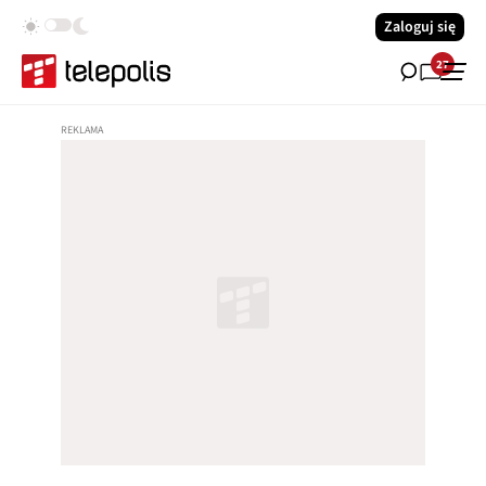
Zaloguj się
27