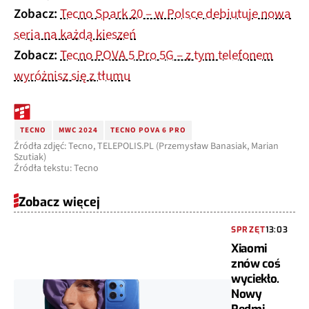
Zobacz:
Tecno Spark 20 – w Polsce debiutuje nowa
seria na każdą kieszeń
Zobacz:
Tecno POVA 5 Pro 5G – z tym telefonem
wyróżnisz się z tłumu
TECNO
MWC 2024
TECNO POVA 6 PRO
Źródła zdjęć: Tecno, TELEPOLIS.PL (Przemysław Banasiak, Marian
Szutiak)
Źródła tekstu: Tecno
Zobacz więcej
SPRZĘT
13:03
Xiaomi
znów coś
wyciekło.
Nowy