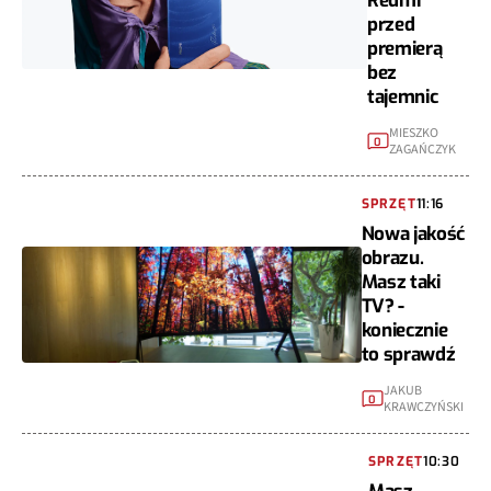
Redmi
przed
premierą
bez
tajemnic
MIESZKO
0
ZAGAŃCZYK
SPRZĘT
11:16
Nowa jakość
obrazu.
Masz taki
TV? -
koniecznie
to sprawdź
JAKUB
0
KRAWCZYŃSKI
SPRZĘT
10:30